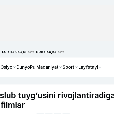
EUR :
RUB :
14 053,18
146,54
so'm
so'm
 Osiyo
Dunyo
Pul
Madaniyat
Sport
Layfstayl
slub tuyg‘usini rivojlantiradig
filmlar