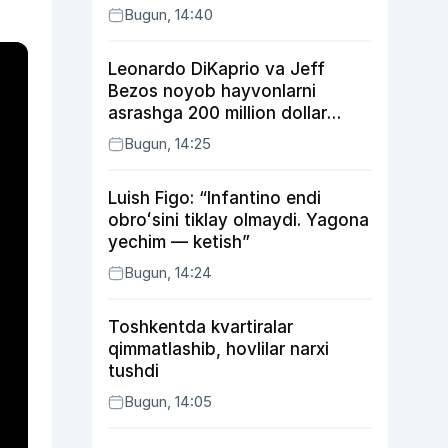
Bugun, 14:40
Leonardo DiKaprio va Jeff
Bezos noyob hayvonlarni
asrashga 200 million dollar
ajratdi
Bugun, 14:25
Luish Figo: “Infantino endi
obroʻsini tiklay olmaydi. Yagona
yechim — ketish”
Bugun, 14:24
Toshkentda kvartiralar
qimmatlashib, hovlilar narxi
tushdi
Bugun, 14:05