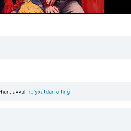
uchun, avval
ro‘yxatdan o‘ting