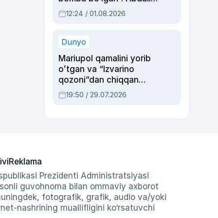
Oripovni siyosiy
12:24 / 01.08.2026
ayblovlardan asrab
qolgan voqea
Dunyo
Mariupol qamalini yorib
oʻtgan va “Izvarino
qozoni”dan chiqqan
qahramon — Ukraina
19:50 / 29.07.2026
armiyasi bosh
qoʻmondoni Drapatiy
haqida
ivi
Reklama
publikasi Prezidenti Administratsiyasi
-sonli guvohnoma bilan ommaviy axborot
shuningdek, fotografik, grafik, audio va/yoki
et-nashrining muallifligini ko‘rsatuvchi