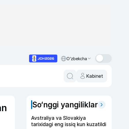
O‘zbekcha
Kabinet
So‘nggi yangiliklar
an
Avstraliya va Slovakiya
tarixidagi eng issiq kun kuzatildi