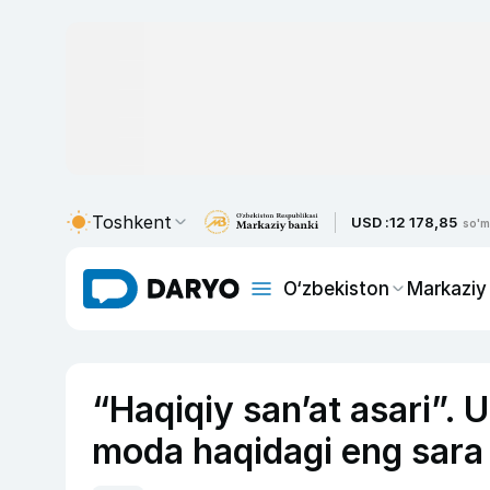
Toshkent
USD :
12 178,85
so'm
O‘zbekiston
Markaziy
“Haqiqiy san’at asari”. U
moda haqidagi eng sara 