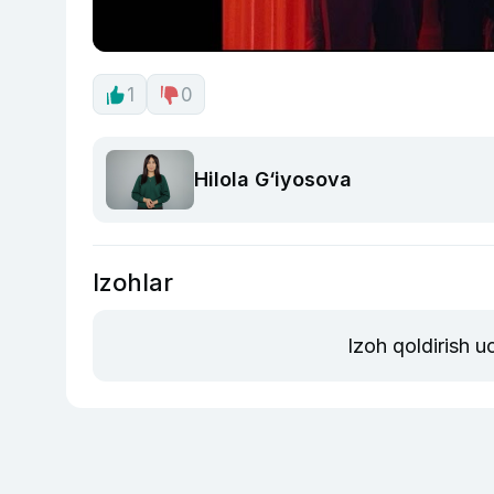
1
0
Hilola G‘iyosova
Izohlar
Izoh qoldirish 