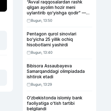
“Avval raqqosalardan rashk
qilgan ayolim hozir meni
uylantirib qo‘yishga qodir” —
Anvar Sobirov davlat ishidagi
Bugun, 13:50
faoliyati va o‘g‘il tarbiyasidagi
xatosi haqida gapirdi
Pentagon qurol sinovlari
bo‘yicha 25 yillik ochiq
hisobotlarni yashirdi
Bugun, 13:40
Bibisora Assaubayeva
Samarqanddagi olimpiadada
ishtirok etadi
Bugun, 13:29
O‘zbekistonda islomiy bank
faoliyatiga o‘tish tartibi
belgilandi