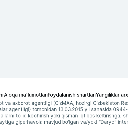
hr
Aloqa ma'lumotlari
Foydalanish shartlari
Yangiliklar arx
t va axborot agentligi (O‘zMAA, hozirgi O‘zbekiston Res
ar agentligi) tomonidan 13.03.2015 yil sanasida 0944
allarni to‘liq ko‘chirish yoki qisman iqtibos keltirishga, 
ytiga giperhavola mavjud bo‘lgan va/yoki “Daryo” intern