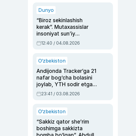
sinovlarga to‘la hayoti
Dunyo
“Biroz sekinlashish
kerak”. Mutaxassislar
insoniyat sun’iy
intellektni boshqara
12:40 / 04.08.2026
olmay qolishidan xavotir
bildirdi
O‘zbekiston
Andijonda Tracker’ga 21
nafar bog‘cha bolasini
joylab, YTH sodir etgan
ayolga sud hukmi o‘qildi
23:41 / 03.08.2026
O‘zbekiston
“Sakkiz qator she’rim
boshimga sakkizta
bomba bo‘lgan”. Abdulla