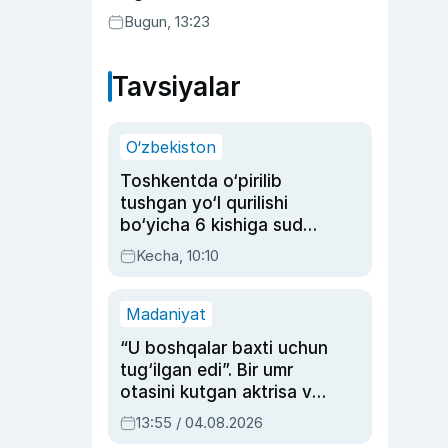
Bugun, 13:23
Tavsiyalar
O‘zbekiston
Toshkentda o‘pirilib
tushgan yo‘l qurilishi
bo‘yicha 6 kishiga sud
hukmi o‘qildi
Kecha, 10:10
Madaniyat
“U boshqalar baxti uchun
tug‘ilgan edi”. Bir umr
otasini kutgan aktrisa va
dublyaj ustasi Rimma
13:55 / 04.08.2026
Ahmedovaning