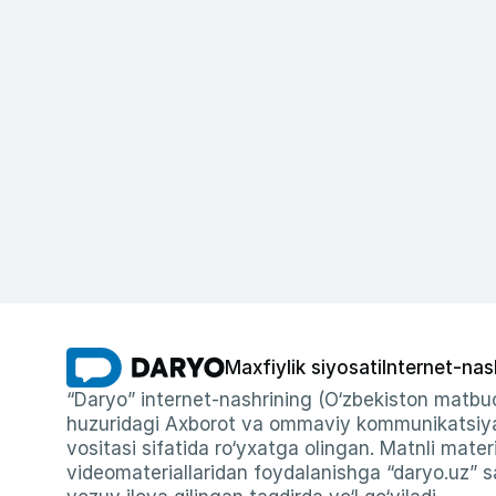
Maxfiylik siyosati
Internet-nas
“Daryo” internet-nashrining (O‘zbekiston matbuo
huzuridagi Axborot va ommaviy kommunikatsiyal
vositasi sifatida ro‘yxatga olingan. Matnli materi
videomateriallaridan foydalanishga “daryo.uz” sa