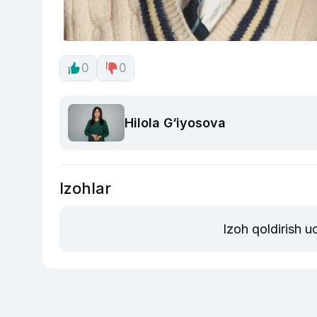
0
0
Hilola G‘iyosova
Izohlar
Izoh qoldirish 