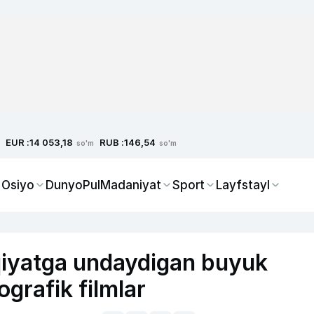
EUR :
RUB :
14 053,18
146,54
so'm
so'm
 Osiyo
Dunyo
Pul
Madaniyat
Sport
Layfstayl
iyatga undaydigan buyuk
ografik filmlar