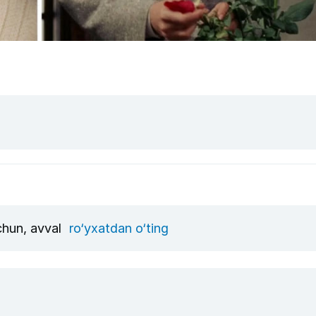
uchun, avval
ro‘yxatdan o‘ting