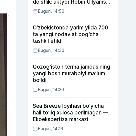
do‘stlik: aktyor Robin Uilyams
haqida ko‘pchilik bilmaydigan
Bugun, 14:50
faktlar
O‘zbekistonda yarim yilda 700
ta yangi nodavlat bog‘cha
tashkil etildi
Bugun, 14:30
Qozog‘iston terma jamoasining
yangi bosh murabbiyi ma’lum
bo‘ldi
Bugun, 14:20
Sea Breeze loyihasi bo‘yicha
hali to‘liq xulosa berilmagan —
Ekoekspertiza markazi
Bugun, 14:16