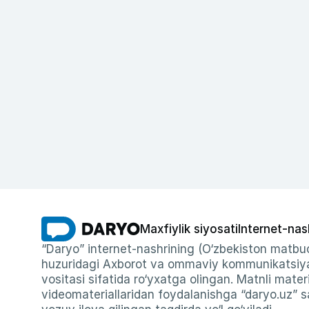
Maxfiylik siyosati
Internet-nas
“Daryo” internet-nashrining (O‘zbekiston matbuo
huzuridagi Axborot va ommaviy kommunikatsiyal
vositasi sifatida ro‘yxatga olingan. Matnli materi
videomateriallaridan foydalanishga “daryo.uz” sa