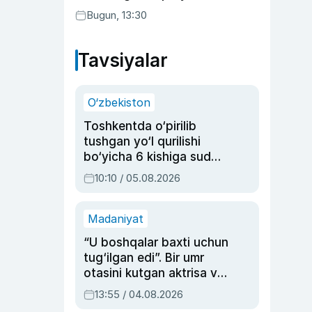
Bugun, 13:30
Tavsiyalar
O‘zbekiston
Toshkentda o‘pirilib
tushgan yo‘l qurilishi
bo‘yicha 6 kishiga sud
hukmi o‘qildi
10:10 / 05.08.2026
Madaniyat
“U boshqalar baxti uchun
tug‘ilgan edi”. Bir umr
otasini kutgan aktrisa va
dublyaj ustasi Rimma
13:55 / 04.08.2026
Ahmedovaning