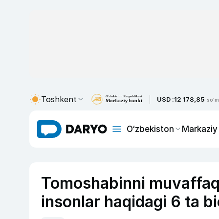
Toshkent
USD :
12 178,85
so'm
O‘zbekiston
Markaziy
Tomoshabinni muvaffaq
insonlar haqidagi 6 ta bi