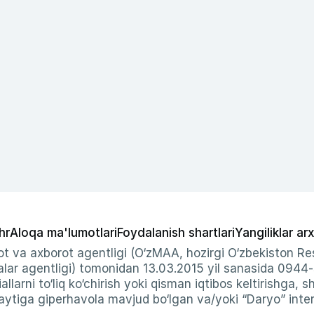
hr
Aloqa ma'lumotlari
Foydalanish shartlari
Yangiliklar arx
t va axborot agentligi (O‘zMAA, hozirgi O‘zbekiston Res
ar agentligi) tomonidan 13.03.2015 yil sanasida 0944
allarni to‘liq ko‘chirish yoki qisman iqtibos keltirishga, 
ytiga giperhavola mavjud bo‘lgan va/yoki “Daryo” intern