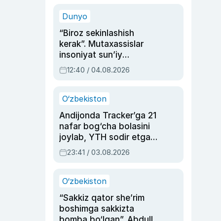
sinovlarga to‘la hayoti
Dunyo
“Biroz sekinlashish
kerak”. Mutaxassislar
insoniyat sun’iy
intellektni boshqara
12:40 / 04.08.2026
olmay qolishidan xavotir
bildirdi
O‘zbekiston
Andijonda Tracker’ga 21
nafar bog‘cha bolasini
joylab, YTH sodir etgan
ayolga sud hukmi o‘qildi
23:41 / 03.08.2026
O‘zbekiston
“Sakkiz qator she’rim
boshimga sakkizta
bomba bo‘lgan”. Abdulla