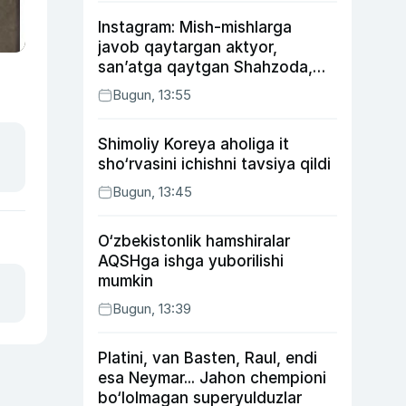
Instagram: Mish-mishlarga
javob qaytargan aktyor,
san’atga qaytgan Shahzoda,
yo‘lga asfalt yotqizgan
Bugun, 13:55
Jahongir Otajonov
Shimoliy Koreya aholiga it
sho‘rvasini ichishni tavsiya qildi
Bugun, 13:45
O‘zbekistonlik hamshiralar
AQSHga ishga yuborilishi
mumkin
Bugun, 13:39
Platini, van Basten, Raul, endi
esa Neymar... Jahon chempioni
bo‘lolmagan superyulduzlar