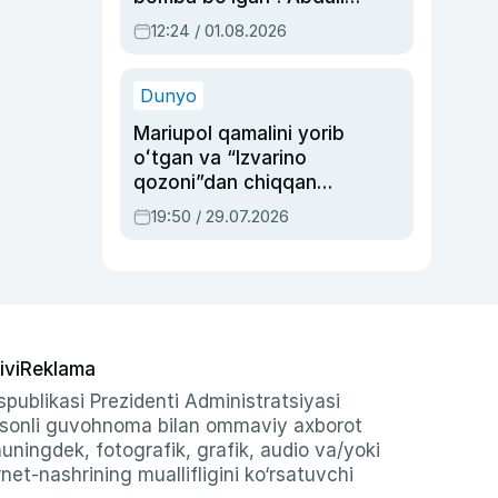
Oripovni siyosiy
12:24 / 01.08.2026
ayblovlardan asrab
qolgan voqea
Dunyo
Mariupol qamalini yorib
oʻtgan va “Izvarino
qozoni”dan chiqqan
qahramon — Ukraina
19:50 / 29.07.2026
armiyasi bosh
qoʻmondoni Drapatiy
haqida
ivi
Reklama
publikasi Prezidenti Administratsiyasi
-sonli guvohnoma bilan ommaviy axborot
shuningdek, fotografik, grafik, audio va/yoki
et-nashrining muallifligini ko‘rsatuvchi