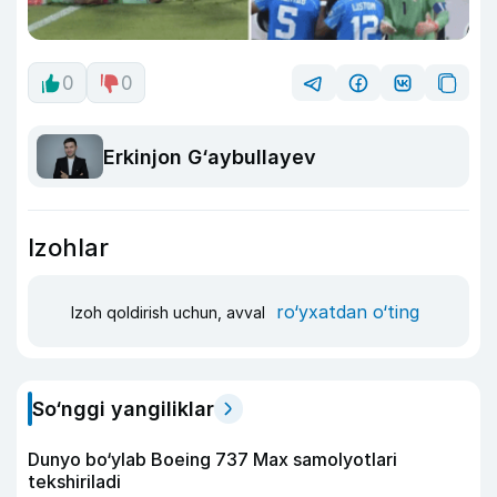
0
0
Erkinjon G‘aybullayev
Izohlar
ro‘yxatdan o‘ting
Izoh qoldirish uchun, avval
So‘nggi yangiliklar
Dunyo bo‘ylab Boeing 737 Max samolyotlari
tekshiriladi