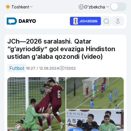
Toshkent
O‘zbekcha
JCh—2026 saralashi. Qatar
“g‘ayrioddiy” gol evaziga Hindiston
ustidan g‘alaba qozondi (video)
Futbol
16:27 / 12.06.2024
13202