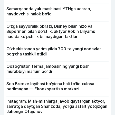
Samarqandda yuk mashinasi YTHga uchrab,
haydovchisi halok bo‘ldi
O‘zga sayyoralik obrazi, Disney bilan nizo va
Supermen bilan do‘stlik: aktyor Robin Uilyams
haqida ko‘pchilik bilmaydigan faktlar
O‘zbekistonda yarim yilda 700 ta yangi nodavlat
bog‘cha tashkil etildi
Qozog‘iston terma jamoasining yangi bosh
murabbiyi ma’lum bo‘ldi
Sea Breeze loyihasi bo‘yicha hali to‘liq xulosa
berilmagan — Ekoekspertiza markazi
Instagram: Mish-mishlarga javob qaytargan aktyor,
san’atga qaytgan Shahzoda, yo‘lga asfalt yotqizgan
Jahongir Otajonov