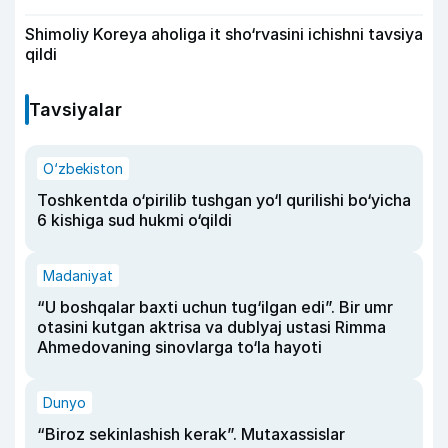
Shimoliy Koreya aholiga it sho‘rvasini ichishni tavsiya
qildi
Tavsiyalar
O‘zbekiston
Toshkentda o‘pirilib tushgan yo‘l qurilishi bo‘yicha
6 kishiga sud hukmi o‘qildi
Madaniyat
“U boshqalar baxti uchun tug‘ilgan edi”. Bir umr
otasini kutgan aktrisa va dublyaj ustasi Rimma
Ahmedovaning sinovlarga to‘la hayoti
Dunyo
“Biroz sekinlashish kerak”. Mutaxassislar