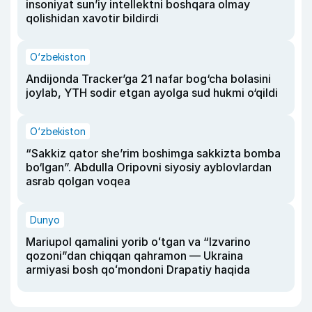
insoniyat sun’iy intellektni boshqara olmay
qolishidan xavotir bildirdi
O‘zbekiston
Andijonda Tracker’ga 21 nafar bog‘cha bolasini
joylab, YTH sodir etgan ayolga sud hukmi o‘qildi
O‘zbekiston
“Sakkiz qator she’rim boshimga sakkizta bomba
bo‘lgan”. Abdulla Oripovni siyosiy ayblovlardan
asrab qolgan voqea
Dunyo
Mariupol qamalini yorib oʻtgan va “Izvarino
qozoni”dan chiqqan qahramon — Ukraina
armiyasi bosh qoʻmondoni Drapatiy haqida