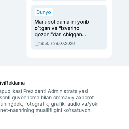
qolgan voqea
Dunyo
Mariupol qamalini yorib
oʻtgan va “Izvarino
qozoni”dan chiqqan
qahramon — Ukraina
19:50 / 29.07.2026
armiyasi bosh
qoʻmondoni Drapatiy
haqida
ivi
Reklama
publikasi Prezidenti Administratsiyasi
-sonli guvohnoma bilan ommaviy axborot
shuningdek, fotografik, grafik, audio va/yoki
et-nashrining muallifligini ko‘rsatuvchi