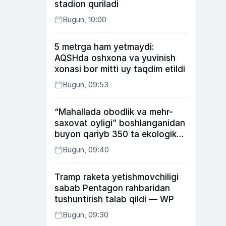
stadion quriladi
Bugun, 10:00
5 metrga ham yetmaydi:
AQSHda oshxona va yuvinish
xonasi bor mitti uy taqdim etildi
Bugun, 09:53
“Mahallada obodlik va mehr-
saxovat oyligi” boshlanganidan
buyon qariyb 350 ta ekologik
huquqbuzarlik aniqlandi
Bugun, 09:40
Tramp raketa yetishmovchiligi
sabab Pentagon rahbaridan
tushuntirish talab qildi — WP
Bugun, 09:30