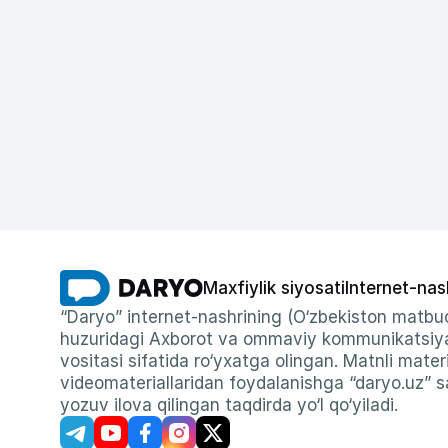
Maxfiylik siyosati
Internet-nas
“Daryo” internet-nashrining (O‘zbekiston matbuo
huzuridagi Axborot va ommaviy kommunikatsiyal
vositasi sifatida ro‘yxatga olingan. Matnli materi
videomateriallaridan foydalanishga “daryo.uz” sa
yozuv ilova qilingan taqdirda yo‘l qo‘yiladi.