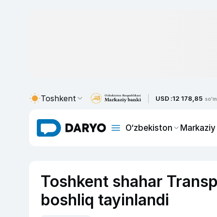
Toshkent
USD :
12 178,85
so'm
O‘zbekiston
Markaziy
Toshkent shahar Trans
boshliq tayinlandi