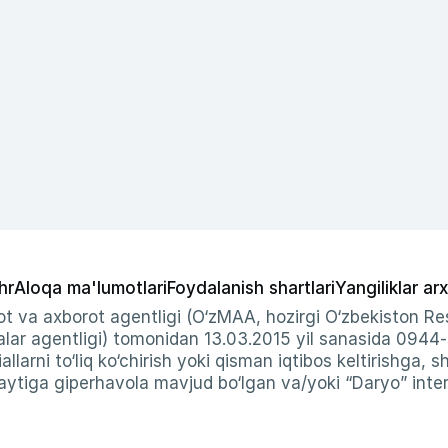
hr
Aloqa ma'lumotlari
Foydalanish shartlari
Yangiliklar arx
t va axborot agentligi (O‘zMAA, hozirgi O‘zbekiston Res
ar agentligi) tomonidan 13.03.2015 yil sanasida 0944
allarni to‘liq ko‘chirish yoki qisman iqtibos keltirishga, 
ytiga giperhavola mavjud bo‘lgan va/yoki “Daryo” intern