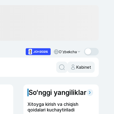
O‘zbekcha
Kabinet
So‘nggi yangiliklar
Xitoyga kirish va chiqish
qoidalari kuchaytiriladi