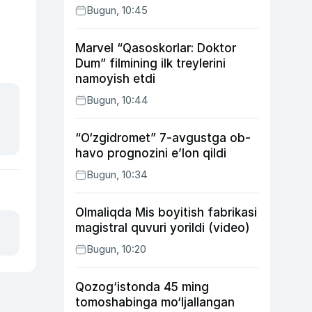
Bugun, 10:45
Marvel “Qasoskorlar: Doktor
Dum” filmining ilk treylerini
namoyish etdi
Bugun, 10:44
“O‘zgidromet” 7-avgustga ob-
havo prognozini e’lon qildi
Bugun, 10:34
Olmaliqda Mis boyitish fabrikasi
magistral quvuri yorildi (video)
Bugun, 10:20
Qozog‘istonda 45 ming
tomoshabinga mo‘ljallangan