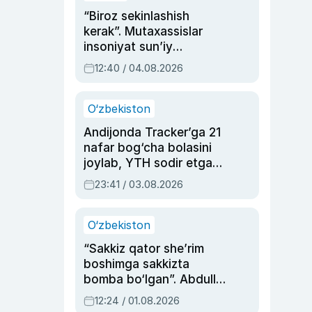
“Biroz sekinlashish
kerak”. Mutaxassislar
insoniyat sun’iy
intellektni boshqara
12:40 / 04.08.2026
olmay qolishidan xavotir
bildirdi
O‘zbekiston
Andijonda Tracker’ga 21
nafar bog‘cha bolasini
joylab, YTH sodir etgan
ayolga sud hukmi o‘qildi
23:41 / 03.08.2026
O‘zbekiston
“Sakkiz qator she’rim
boshimga sakkizta
bomba bo‘lgan”. Abdulla
Oripovni siyosiy
12:24 / 01.08.2026
ayblovlardan asrab