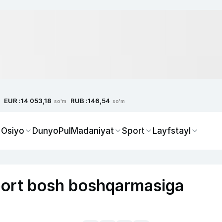
EUR :
RUB :
14 053,18
146,54
so'm
so'm
 Osiyo
Dunyo
Pul
Madaniyat
Sport
Layfstayl
port bosh boshqarmasiga