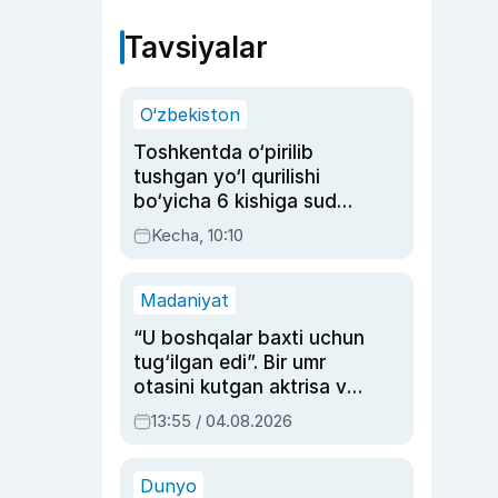
Tavsiyalar
O‘zbekiston
Toshkentda o‘pirilib
tushgan yo‘l qurilishi
bo‘yicha 6 kishiga sud
hukmi o‘qildi
Kecha, 10:10
Madaniyat
“U boshqalar baxti uchun
tug‘ilgan edi”. Bir umr
otasini kutgan aktrisa va
dublyaj ustasi Rimma
13:55 / 04.08.2026
Ahmedovaning
sinovlarga to‘la hayoti
Dunyo