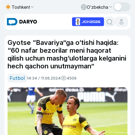
Toshkent
O‘zbekcha
Gyotse “Bavariya”ga o‘tishi haqida:
“60 nafar bezorilar meni haqorat
qilish uchun mashg‘ulotlarga kelganini
hech qachon unutmayman”
Futbol
14:34 / 11.06.2024
4509