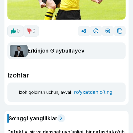
0
0
Erkinjon G‘aybullayev
Izohlar
ro‘yxatdan o‘ting
Izoh qoldirish uchun, avval
So‘nggi yangiliklar
Detektiv, sir va dahshat uyg‘unligi: bir nafasda ko‘rib