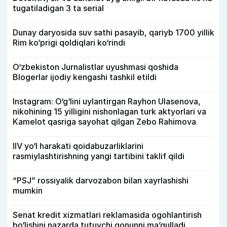
tugatiladigan 3 ta serial
Dunay daryosida suv sathi pasayib, qariyb 1700 yillik
Rim ko‘prigi qoldiqlari ko‘rindi
O‘zbekiston Jurnalistlar uyushmasi qoshida
Blogerlar ijodiy kengashi tashkil etildi
Instagram: O‘g‘lini uylantirgan Rayhon Ulasenova,
nikohining 15 yilligini nishonlagan turk aktyorlari va
Kamelot qasriga sayohat qilgan Zebo Rahimova
IIV yo‘l harakati qoidabuzarliklarini
rasmiylashtirishning yangi tartibini taklif qildi
“PSJ” rossiyalik darvozabon bilan xayrlashishi
mumkin
Senat kredit xizmatlari reklamasida ogohlantirish
bo‘lishini nazarda tutuvchi qonunni ma’qulladi