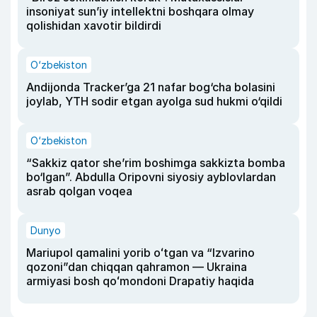
insoniyat sun’iy intellektni boshqara olmay
qolishidan xavotir bildirdi
O‘zbekiston
Andijonda Tracker’ga 21 nafar bog‘cha bolasini
joylab, YTH sodir etgan ayolga sud hukmi o‘qildi
O‘zbekiston
“Sakkiz qator she’rim boshimga sakkizta bomba
bo‘lgan”. Abdulla Oripovni siyosiy ayblovlardan
asrab qolgan voqea
Dunyo
Mariupol qamalini yorib oʻtgan va “Izvarino
qozoni”dan chiqqan qahramon — Ukraina
armiyasi bosh qoʻmondoni Drapatiy haqida