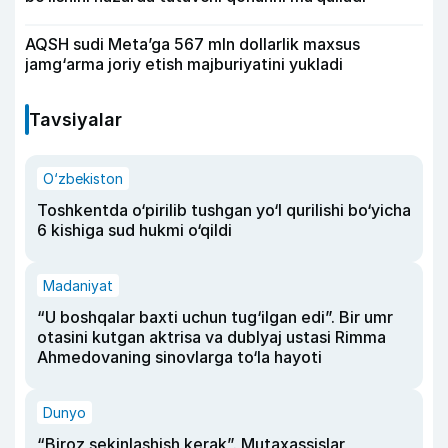
AQSH sudi Meta’ga 567 mln dollarlik maxsus
jamg‘arma joriy etish majburiyatini yukladi
Tavsiyalar
O‘zbekiston
Toshkentda o‘pirilib tushgan yo‘l qurilishi bo‘yicha
6 kishiga sud hukmi o‘qildi
Madaniyat
“U boshqalar baxti uchun tug‘ilgan edi”. Bir umr
otasini kutgan aktrisa va dublyaj ustasi Rimma
Ahmedovaning sinovlarga to‘la hayoti
Dunyo
“Biroz sekinlashish kerak”. Mutaxassislar