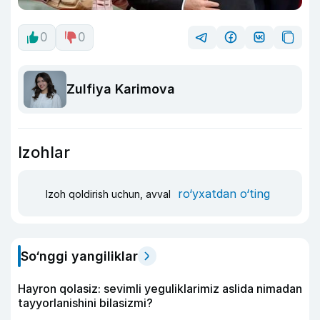
0
0
Zulfiya Karimova
Izohlar
ro‘yxatdan o‘ting
Izoh qoldirish uchun, avval
So‘nggi yangiliklar
Hayron qolasiz: sevimli yeguliklarimiz aslida nimadan
tayyorlanishini bilasizmi?