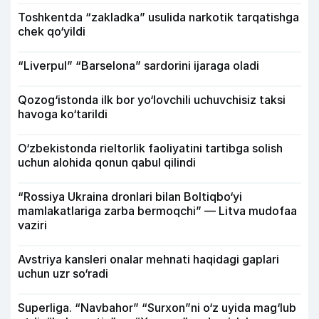
Toshkentda “zakladka” usulida narkotik tarqatishga
chek qo‘yildi
“Liverpul” “Barselona” sardorini ijaraga oladi
Qozog‘istonda ilk bor yo‘lovchili uchuvchisiz taksi
havoga ko‘tarildi
O‘zbekistonda rieltorlik faoliyatini tartibga solish
uchun alohida qonun qabul qilindi
“Rossiya Ukraina dronlari bilan Boltiqbo‘yi
mamlakatlariga zarba bermoqchi” — Litva mudofaa
vaziri
Avstriya kansleri onalar mehnati haqidagi gaplari
uchun uzr so‘radi
Superliga. “Navbahor” “Surxon”ni o‘z uyida mag‘lub