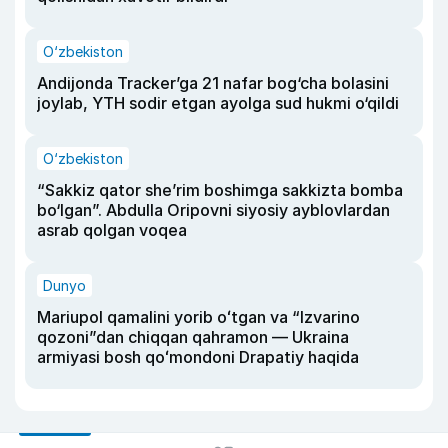
O‘zbekiston
Andijonda Tracker’ga 21 nafar bog‘cha bolasini
joylab, YTH sodir etgan ayolga sud hukmi o‘qildi
O‘zbekiston
“Sakkiz qator she’rim boshimga sakkizta bomba
bo‘lgan”. Abdulla Oripovni siyosiy ayblovlardan
asrab qolgan voqea
Dunyo
Mariupol qamalini yorib oʻtgan va “Izvarino
qozoni”dan chiqqan qahramon — Ukraina
armiyasi bosh qoʻmondoni Drapatiy haqida