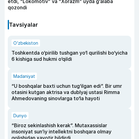
etdi, “Lokomotiv” va “Xorazm” uyda g‘alaba
qozondi
Tavsiyalar
O‘zbekiston
Toshkentda o‘pirilib tushgan yo‘l qurilishi bo‘yicha
6 kishiga sud hukmi o‘qildi
Madaniyat
“U boshqalar baxti uchun tug‘ilgan edi”. Bir umr
otasini kutgan aktrisa va dublyaj ustasi Rimma
Ahmedovaning sinovlarga to‘la hayoti
Dunyo
“Biroz sekinlashish kerak”. Mutaxassislar
insoniyat sun’iy intellektni boshqara olmay
qolishidan xavotir bildirdi