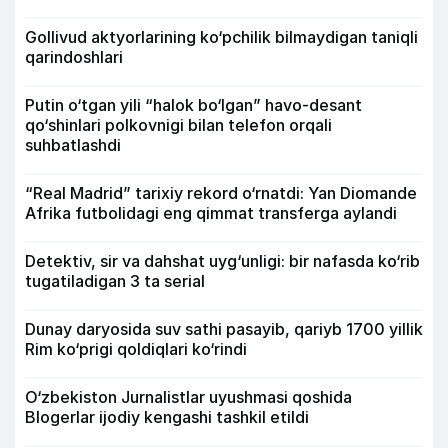
Gollivud aktyorlarining ko‘pchilik bilmaydigan taniqli
qarindoshlari
Putin o‘tgan yili “halok bo‘lgan” havo-desant
qo‘shinlari polkovnigi bilan telefon orqali
suhbatlashdi
“Real Madrid” tarixiy rekord o‘rnatdi: Yan Diomande
Afrika futbolidagi eng qimmat transferga aylandi
Detektiv, sir va dahshat uyg‘unligi: bir nafasda ko‘rib
tugatiladigan 3 ta serial
Dunay daryosida suv sathi pasayib, qariyb 1700 yillik
Rim ko‘prigi qoldiqlari ko‘rindi
O‘zbekiston Jurnalistlar uyushmasi qoshida
Blogerlar ijodiy kengashi tashkil etildi