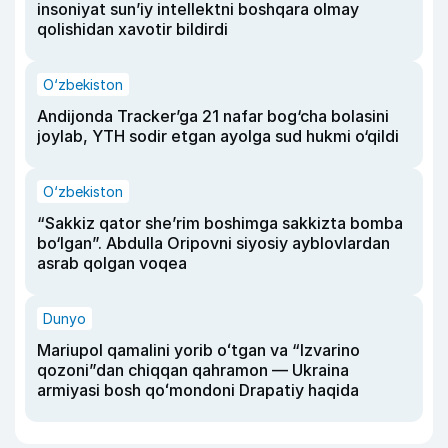
insoniyat sun’iy intellektni boshqara olmay
qolishidan xavotir bildirdi
O‘zbekiston
Andijonda Tracker’ga 21 nafar bog‘cha bolasini
joylab, YTH sodir etgan ayolga sud hukmi o‘qildi
O‘zbekiston
“Sakkiz qator she’rim boshimga sakkizta bomba
bo‘lgan”. Abdulla Oripovni siyosiy ayblovlardan
asrab qolgan voqea
Dunyo
Mariupol qamalini yorib oʻtgan va “Izvarino
qozoni”dan chiqqan qahramon — Ukraina
armiyasi bosh qoʻmondoni Drapatiy haqida