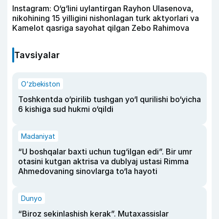
Instagram: O‘g‘lini uylantirgan Rayhon Ulasenova,
nikohining 15 yilligini nishonlagan turk aktyorlari va
Kamelot qasriga sayohat qilgan Zebo Rahimova
Tavsiyalar
O‘zbekiston
Toshkentda o‘pirilib tushgan yo‘l qurilishi bo‘yicha
6 kishiga sud hukmi o‘qildi
Madaniyat
“U boshqalar baxti uchun tug‘ilgan edi”. Bir umr
otasini kutgan aktrisa va dublyaj ustasi Rimma
Ahmedovaning sinovlarga to‘la hayoti
Dunyo
“Biroz sekinlashish kerak”. Mutaxassislar