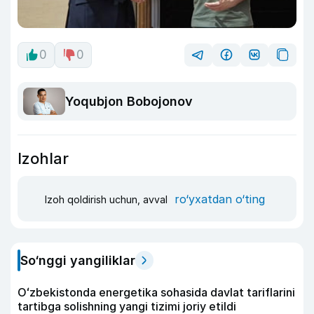
0
0
Yoqubjon Bobojonov
Izohlar
ro‘yxatdan o‘ting
Izoh qoldirish uchun, avval
So‘nggi yangiliklar
Oʻzbekistonda energetika sohasida davlat tariflarini
tartibga solishning yangi tizimi joriy etildi