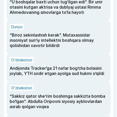
“U boshqalar baxti uchun tug‘ilgan edi”. Bir umr
otasini kutgan aktrisa va dublyaj ustasi Rimma
Ahmedovaning sinovlarga to‘la hayoti
Dunyo
“Biroz sekinlashish kerak”. Mutaxassislar
insoniyat sun’iy intellektni boshqara olmay
qolishidan xavotir bildirdi
O‘zbekiston
Andijonda Tracker’ga 21 nafar bog‘cha bolasini
joylab, YTH sodir etgan ayolga sud hukmi o‘qildi
O‘zbekiston
“Sakkiz qator she’rim boshimga sakkizta bomba
bo‘lgan”. Abdulla Oripovni siyosiy ayblovlardan
asrab qolgan voqea