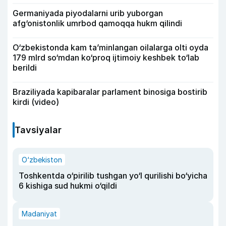
Germaniyada piyodalarni urib yuborgan
afg‘onistonlik umrbod qamoqqa hukm qilindi
O‘zbekistonda kam ta’minlangan oilalarga olti oyda
179 mlrd so‘mdan ko‘proq ijtimoiy keshbek to‘lab
berildi
Braziliyada kapibaralar parlament binosiga bostirib
kirdi (video)
Tavsiyalar
O‘zbekiston
Toshkentda o‘pirilib tushgan yo‘l qurilishi bo‘yicha
6 kishiga sud hukmi o‘qildi
Madaniyat