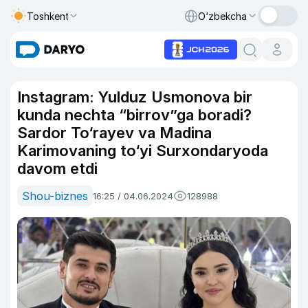
Toshkent
O‘zbekcha
Instagram: Yulduz Usmonova bir
kunda nechta “birrov”ga boradi?
Sardor To‘rayev va Madina
Karimovaning to‘yi Surxondaryoda
davom etdi
Shou-biznes
16:25 / 04.06.2024
128988