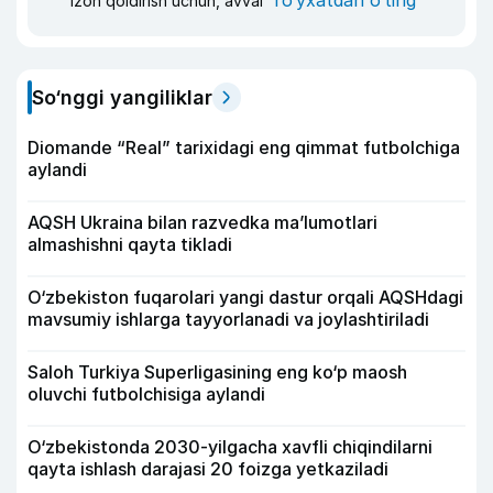
ro‘yxatdan o‘ting
Izoh qoldirish uchun, avval
So‘nggi yangiliklar
Diomande “Real” tarixidagi eng qimmat futbolchiga
aylandi
AQSH Ukraina bilan razvedka ma’lumotlari
almashishni qayta tikladi
O‘zbekiston fuqarolari yangi dastur orqali AQSHdagi
mavsumiy ishlarga tayyorlanadi va joylashtiriladi
Saloh Turkiya Superligasining eng ko‘p maosh
oluvchi futbolchisiga aylandi
O‘zbekistonda 2030-yilgacha xavfli chiqindilarni
qayta ishlash darajasi 20 foizga yetkaziladi