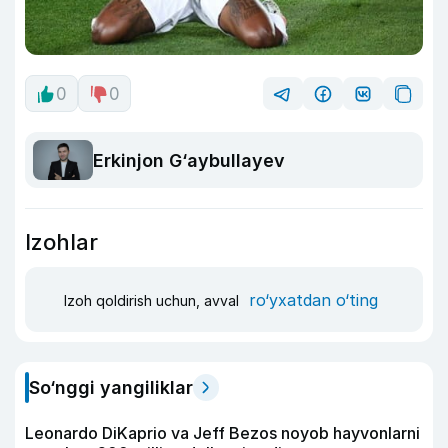
0
0
Erkinjon G‘aybullayev
Izohlar
ro‘yxatdan o‘ting
Izoh qoldirish uchun, avval
So‘nggi yangiliklar
Leonardo DiKaprio va Jeff Bezos noyob hayvonlarni