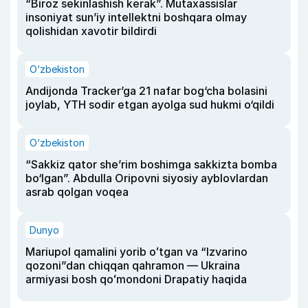
“Biroz sekinlashish kerak”. Mutaxassislar
insoniyat sun’iy intellektni boshqara olmay
qolishidan xavotir bildirdi
O‘zbekiston
Andijonda Tracker’ga 21 nafar bog‘cha bolasini
joylab, YTH sodir etgan ayolga sud hukmi o‘qildi
O‘zbekiston
“Sakkiz qator she’rim boshimga sakkizta bomba
bo‘lgan”. Abdulla Oripovni siyosiy ayblovlardan
asrab qolgan voqea
Dunyo
Mariupol qamalini yorib oʻtgan va “Izvarino
qozoni”dan chiqqan qahramon — Ukraina
armiyasi bosh qoʻmondoni Drapatiy haqida