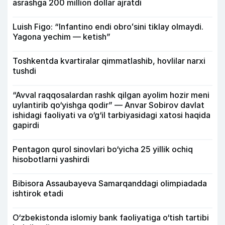
asrashga 200 million dollar ajratdi
Luish Figo: “Infantino endi obroʻsini tiklay olmaydi.
Yagona yechim — ketish”
Toshkentda kvartiralar qimmatlashib, hovlilar narxi
tushdi
“Avval raqqosalardan rashk qilgan ayolim hozir meni
uylantirib qo‘yishga qodir” — Anvar Sobirov davlat
ishidagi faoliyati va o‘g‘il tarbiyasidagi xatosi haqida
gapirdi
Pentagon qurol sinovlari bo‘yicha 25 yillik ochiq
hisobotlarni yashirdi
Bibisora Assaubayeva Samarqanddagi olimpiadada
ishtirok etadi
O‘zbekistonda islomiy bank faoliyatiga o‘tish tartibi