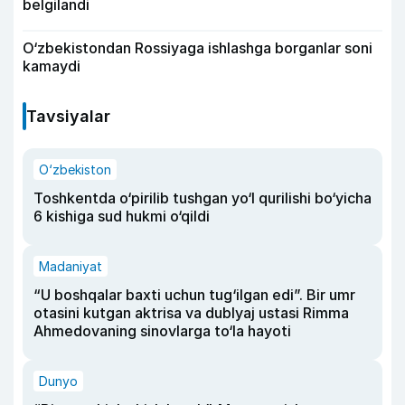
belgilandi
O‘zbekistondan Rossiyaga ishlashga borganlar soni
kamaydi
Tavsiyalar
O‘zbekiston
Toshkentda o‘pirilib tushgan yo‘l qurilishi bo‘yicha
6 kishiga sud hukmi o‘qildi
Madaniyat
“U boshqalar baxti uchun tug‘ilgan edi”. Bir umr
otasini kutgan aktrisa va dublyaj ustasi Rimma
Ahmedovaning sinovlarga to‘la hayoti
Dunyo