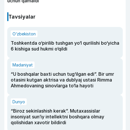
uchun qamaldi
Tavsiyalar
O‘zbekiston
Toshkentda o‘pirilib tushgan yo‘l qurilishi bo‘yicha
6 kishiga sud hukmi o‘qildi
Madaniyat
“U boshqalar baxti uchun tug‘ilgan edi”. Bir umr
otasini kutgan aktrisa va dublyaj ustasi Rimma
Ahmedovaning sinovlarga to‘la hayoti
Dunyo
“Biroz sekinlashish kerak”. Mutaxassislar
insoniyat sun’iy intellektni boshqara olmay
qolishidan xavotir bildirdi