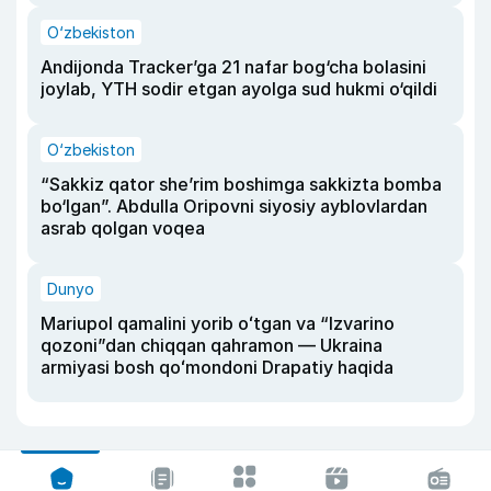
O‘zbekiston
Andijonda Tracker’ga 21 nafar bog‘cha bolasini
joylab, YTH sodir etgan ayolga sud hukmi o‘qildi
O‘zbekiston
“Sakkiz qator she’rim boshimga sakkizta bomba
bo‘lgan”. Abdulla Oripovni siyosiy ayblovlardan
asrab qolgan voqea
Dunyo
Mariupol qamalini yorib oʻtgan va “Izvarino
qozoni”dan chiqqan qahramon — Ukraina
armiyasi bosh qoʻmondoni Drapatiy haqida