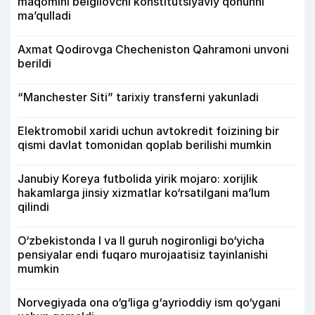
maqomini belgilovchi konstitutsiyaviy qonunni
ma’qulladi
Axmat Qodirovga Checheniston Qahramoni unvoni
berildi
“Manchester Siti” tarixiy transferni yakunladi
Elektromobil xaridi uchun avtokredit foizining bir
qismi davlat tomonidan qoplab berilishi mumkin
Janubiy Koreya futbolida yirik mojaro: xorijlik
hakamlarga jinsiy xizmatlar ko‘rsatilgani ma’lum
qilindi
O‘zbekistonda I va II guruh nogironligi bo‘yicha
pensiyalar endi fuqaro murojaatisiz tayinlanishi
mumkin
Norvegiyada ona o‘g‘liga g‘ayrioddiy ism qo‘ygani