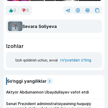
0
0
Sevara Soliyeva
Izohlar
ro‘yxatdan o‘ting
Izoh qoldirish uchun, avval
So‘nggi yangiliklar
Aktyor Abdu­mannon Ubaydullayev vafot etdi
Senat Prezident administratsiyasining huquqiy