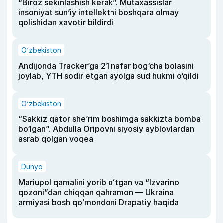
“Biroz sekinlashish kerak”. Mutaxassislar
insoniyat sun’iy intellektni boshqara olmay
qolishidan xavotir bildirdi
O‘zbekiston
Andijonda Tracker’ga 21 nafar bog‘cha bolasini
joylab, YTH sodir etgan ayolga sud hukmi o‘qildi
O‘zbekiston
“Sakkiz qator she’rim boshimga sakkizta bomba
bo‘lgan”. Abdulla Oripovni siyosiy ayblovlardan
asrab qolgan voqea
Dunyo
Mariupol qamalini yorib oʻtgan va “Izvarino
qozoni”dan chiqqan qahramon — Ukraina
armiyasi bosh qoʻmondoni Drapatiy haqida