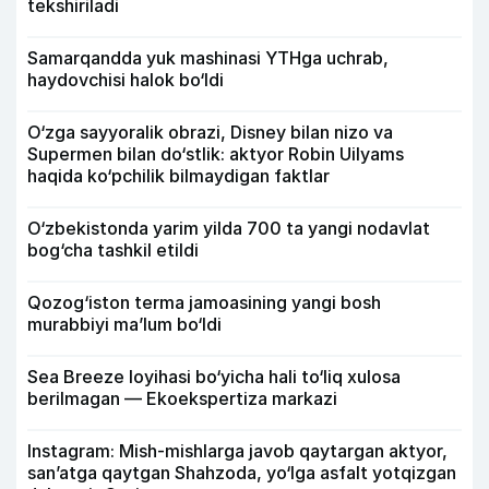
tekshiriladi
Samarqandda yuk mashinasi YTHga uchrab,
haydovchisi halok bo‘ldi
O‘zga sayyoralik obrazi, Disney bilan nizo va
Supermen bilan do‘stlik: aktyor Robin Uilyams
haqida ko‘pchilik bilmaydigan faktlar
O‘zbekistonda yarim yilda 700 ta yangi nodavlat
bog‘cha tashkil etildi
Qozog‘iston terma jamoasining yangi bosh
murabbiyi ma’lum bo‘ldi
Sea Breeze loyihasi bo‘yicha hali to‘liq xulosa
berilmagan — Ekoekspertiza markazi
Instagram: Mish-mishlarga javob qaytargan aktyor,
san’atga qaytgan Shahzoda, yo‘lga asfalt yotqizgan