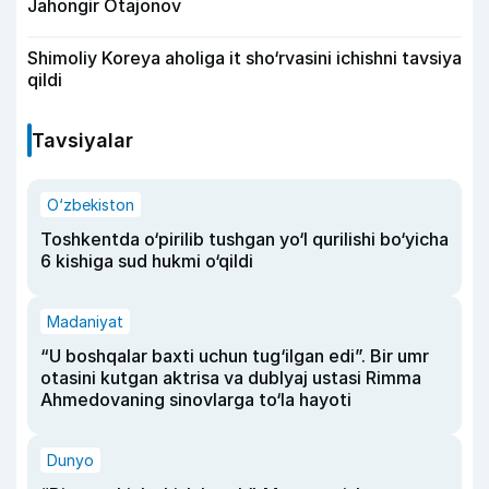
Jahongir Otajonov
Shimoliy Koreya aholiga it sho‘rvasini ichishni tavsiya
qildi
Tavsiyalar
O‘zbekiston
Toshkentda o‘pirilib tushgan yo‘l qurilishi bo‘yicha
6 kishiga sud hukmi o‘qildi
Madaniyat
“U boshqalar baxti uchun tug‘ilgan edi”. Bir umr
otasini kutgan aktrisa va dublyaj ustasi Rimma
Ahmedovaning sinovlarga to‘la hayoti
Dunyo