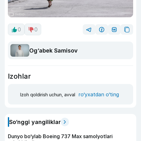
0
0
Og‘abek Samisov
Izohlar
ro‘yxatdan o‘ting
Izoh qoldirish uchun, avval
So‘nggi yangiliklar
Dunyo bo‘ylab Boeing 737 Max samolyotlari