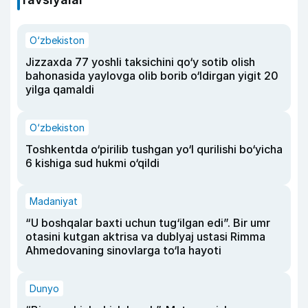
O‘zbekiston
Jizzaxda 77 yoshli taksichini qo‘y sotib olish
bahonasida yaylovga olib borib o‘ldirgan yigit 20
yilga qamaldi
O‘zbekiston
Toshkentda o‘pirilib tushgan yo‘l qurilishi bo‘yicha
6 kishiga sud hukmi o‘qildi
Madaniyat
“U boshqalar baxti uchun tug‘ilgan edi”. Bir umr
otasini kutgan aktrisa va dublyaj ustasi Rimma
Ahmedovaning sinovlarga to‘la hayoti
Dunyo