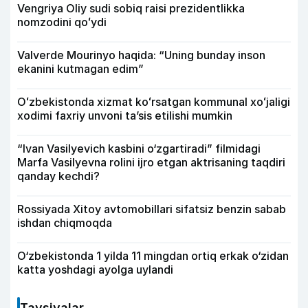
Vengriya Oliy sudi sobiq raisi prezidentlikka
nomzodini qoʻydi
Valverde Mourinyo haqida: “Uning bunday inson
ekanini kutmagan edim”
Oʻzbekistonda xizmat koʻrsatgan kommunal xoʻjaligi
xodimi faxriy unvoni taʼsis etilishi mumkin
“Ivan Vasilyevich kasbini o‘zgartiradi” filmidagi
Marfa Vasilyevna rolini ijro etgan aktrisaning taqdiri
qanday kechdi?
Rossiyada Xitoy avtomobillari sifatsiz benzin sabab
ishdan chiqmoqda
O‘zbekistonda 1 yilda 11 mingdan ortiq erkak o‘zidan
katta yoshdagi ayolga uylandi
Tavsiyalar