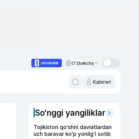
O‘zbekcha
Kabinet
So‘nggi yangiliklar
Tojikiston qo‘shni davlatlardan
uch baravar ko‘p yonilg‘i sotib