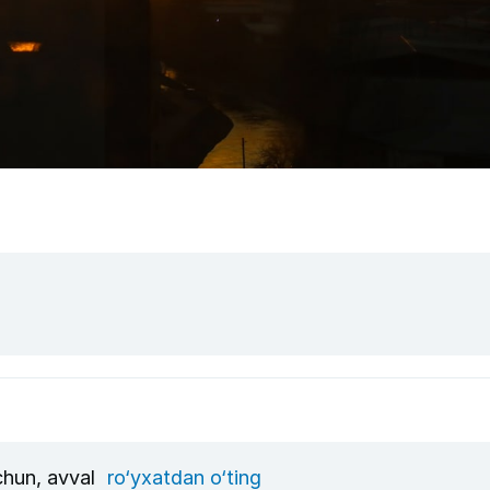
uchun, avval
ro‘yxatdan o‘ting