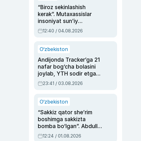
“Biroz sekinlashish
kerak”. Mutaxassislar
insoniyat sun’iy
intellektni boshqara
12:40 / 04.08.2026
olmay qolishidan xavotir
bildirdi
O‘zbekiston
Andijonda Tracker’ga 21
nafar bog‘cha bolasini
joylab, YTH sodir etgan
ayolga sud hukmi o‘qildi
23:41 / 03.08.2026
O‘zbekiston
“Sakkiz qator she’rim
boshimga sakkizta
bomba bo‘lgan”. Abdulla
Oripovni siyosiy
12:24 / 01.08.2026
ayblovlardan asrab