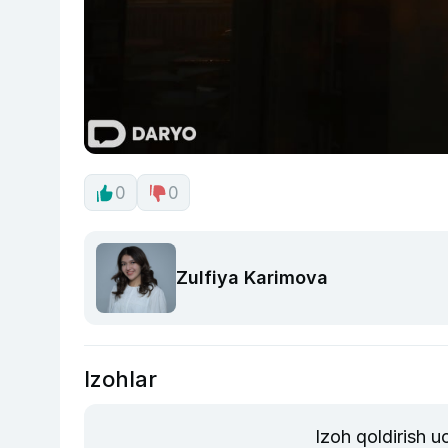
0
0
Zulfiya Karimova
Izohlar
Izoh qoldirish 