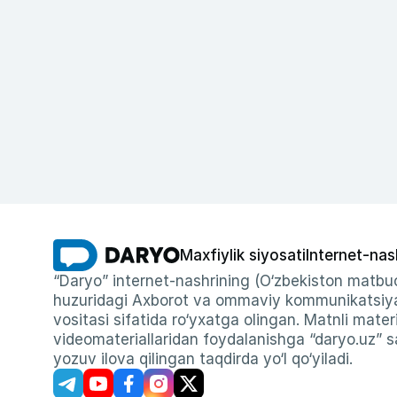
Maxfiylik siyosati
Internet-nas
“Daryo” internet-nashrining (O‘zbekiston matbuo
huzuridagi Axborot va ommaviy kommunikatsiyal
vositasi sifatida ro‘yxatga olingan. Matnli materi
videomateriallaridan foydalanishga “daryo.uz” sa
yozuv ilova qilingan taqdirda yo‘l qo‘yiladi.