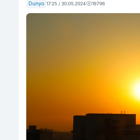
Dunyo
17:25 / 30.05.2024
19796