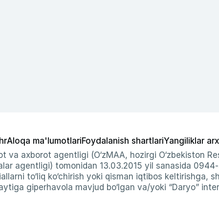
hr
Aloqa ma'lumotlari
Foydalanish shartlari
Yangiliklar arx
t va axborot agentligi (O‘zMAA, hozirgi O‘zbekiston Res
ar agentligi) tomonidan 13.03.2015 yil sanasida 0944
allarni to‘liq ko‘chirish yoki qisman iqtibos keltirishga, 
ytiga giperhavola mavjud bo‘lgan va/yoki “Daryo” intern