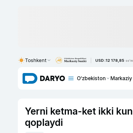
Toshkent
USD :
12 178,85
so'm
O‘zbekiston
Markaziy
Yerni ketma-ket ikki kun
qoplaydi