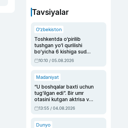
Tavsiyalar
O‘zbekiston
Toshkentda o‘pirilib
tushgan yo‘l qurilishi
bo‘yicha 6 kishiga sud
hukmi o‘qildi
10:10 / 05.08.2026
Madaniyat
“U boshqalar baxti uchun
tug‘ilgan edi”. Bir umr
otasini kutgan aktrisa va
dublyaj ustasi Rimma
13:55 / 04.08.2026
Ahmedovaning
sinovlarga to‘la hayoti
Dunyo