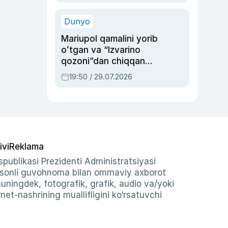
qolgan voqea
Dunyo
Mariupol qamalini yorib
oʻtgan va “Izvarino
qozoni”dan chiqqan
qahramon — Ukraina
19:50 / 29.07.2026
armiyasi bosh
qoʻmondoni Drapatiy
haqida
ivi
Reklama
publikasi Prezidenti Administratsiyasi
-sonli guvohnoma bilan ommaviy axborot
shuningdek, fotografik, grafik, audio va/yoki
et-nashrining muallifligini ko‘rsatuvchi