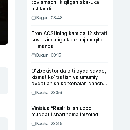
tovlamachilik qilgan aka-uka
ushlandi
Bugun, 08:48
Eron AQSHning kamida 12 shtati
suv tizimlariga kiberhujum qildi
— manba
Bugun, 08:15
Oʻzbekistonda olti oyda savdo,
xizmat koʻrsatish va umumiy
ovqatlanish korxonalari qancha
soliq toʻlagani ochiqlandi
Kecha, 23:56
Vinisius “Real” bilan uzoq
muddatli shartnoma imzoladi
Kecha, 23:45