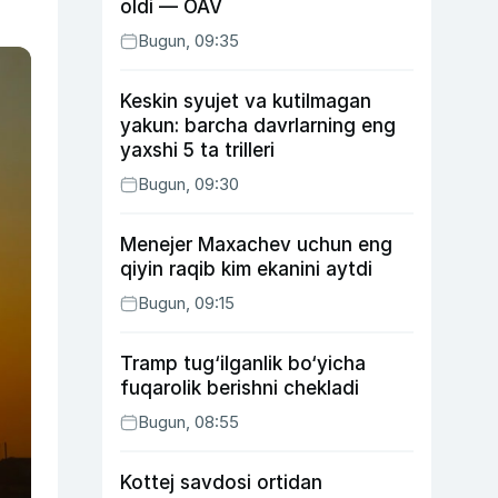
oldi — OAV
Bugun, 09:35
Keskin syujet va kutilmagan
yakun: barcha davrlarning eng
yaxshi 5 ta trilleri
Bugun, 09:30
Menejer Maxachev uchun eng
qiyin raqib kim ekanini aytdi
Bugun, 09:15
Tramp tug‘ilganlik bo‘yicha
fuqarolik berishni chekladi
Bugun, 08:55
Kottej savdosi ortidan