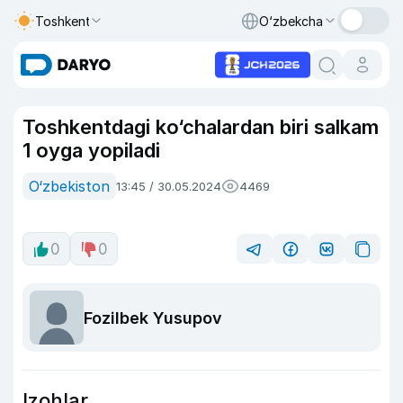
Toshkent
O‘zbekcha
Toshkentdagi ko‘chalardan biri salkam
1 oyga yopiladi
O‘zbekiston
13:45 / 30.05.2024
4469
0
0
Fozilbek Yusupov
Izohlar