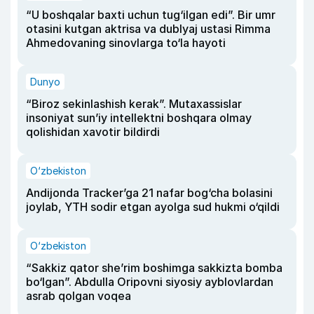
“U boshqalar baxti uchun tug‘ilgan edi”. Bir umr
otasini kutgan aktrisa va dublyaj ustasi Rimma
Ahmedovaning sinovlarga to‘la hayoti
Dunyo
“Biroz sekinlashish kerak”. Mutaxassislar
insoniyat sun’iy intellektni boshqara olmay
qolishidan xavotir bildirdi
O‘zbekiston
Andijonda Tracker’ga 21 nafar bog‘cha bolasini
joylab, YTH sodir etgan ayolga sud hukmi o‘qildi
O‘zbekiston
“Sakkiz qator she’rim boshimga sakkizta bomba
bo‘lgan”. Abdulla Oripovni siyosiy ayblovlardan
asrab qolgan voqea