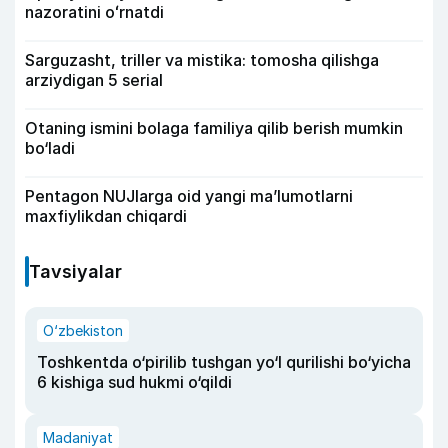
nazoratini oʻrnatdi
Sarguzasht, triller va mistika: tomosha qilishga
arziydigan 5 serial
Otaning ismini bolaga familiya qilib berish mumkin
bo‘ladi
Pentagon NUJlarga oid yangi maʼlumotlarni
maxfiylikdan chiqardi
Tavsiyalar
O‘zbekiston
Toshkentda o‘pirilib tushgan yo‘l qurilishi bo‘yicha
6 kishiga sud hukmi o‘qildi
Madaniyat