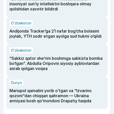
insoniyat sun’iy intellektni boshqara olmay
qolishidan xavotir bildirdi
O‘zbekiston
Andijonda Tracker’ga 21 nafar bog‘cha bolasini
joylab, YTH sodir etgan ayolga sud hukmi o‘qildi
O‘zbekiston
“Sakkiz qator she’rim boshimga sakkizta bomba
bo‘lgan”. Abdulla Oripovni siyosiy ayblovlardan
asrab qolgan voqea
Dunyo
Mariupol qamalini yorib oʻtgan va “Izvarino
qozoni”dan chiqqan qahramon — Ukraina
armiyasi bosh qoʻmondoni Drapatiy haqida