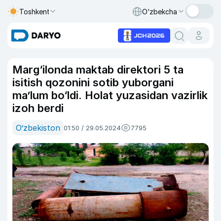
Toshkent
O‘zbekcha
Marg‘ilonda maktab direktori 5 ta
isitish qozonini sotib yuborgani
ma’lum bo‘ldi. Holat yuzasidan vazirlik
izoh berdi
O‘zbekiston
01:50 / 29.05.2024
7795