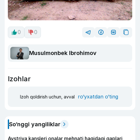
0
0
Musulmonbek Ibrohimov
Izohlar
ro‘yxatdan o‘ting
Izoh qoldirish uchun, avval
So‘nggi yangiliklar
Avstriya kansleri onalar mehnati haqidagi gaplari