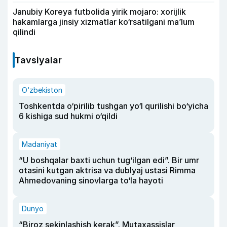
Janubiy Koreya futbolida yirik mojaro: xorijlik
hakamlarga jinsiy xizmatlar ko‘rsatilgani ma’lum
qilindi
Tavsiyalar
O‘zbekiston
Toshkentda o‘pirilib tushgan yo‘l qurilishi bo‘yicha
6 kishiga sud hukmi o‘qildi
Madaniyat
“U boshqalar baxti uchun tug‘ilgan edi”. Bir umr
otasini kutgan aktrisa va dublyaj ustasi Rimma
Ahmedovaning sinovlarga to‘la hayoti
Dunyo
“Biroz sekinlashish kerak”. Mutaxassislar