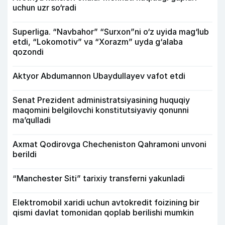
uchun uzr so‘radi
Superliga. “Navbahor” “Surxon”ni o‘z uyida mag‘lub
etdi, “Lokomotiv” va “Xorazm” uyda g‘alaba
qozondi
Aktyor Abdu­mannon Ubaydullayev vafot etdi
Senat Prezident administratsiyasining huquqiy
maqomini belgilovchi konstitutsiyaviy qonunni
ma’qulladi
Axmat Qodirovga Checheniston Qahramoni unvoni
berildi
“Manchester Siti” tarixiy transferni yakunladi
Elektromobil xaridi uchun avtokredit foizining bir
qismi davlat tomonidan qoplab berilishi mumkin