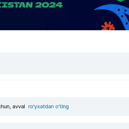
uchun, avval
ro‘yxatdan o‘ting