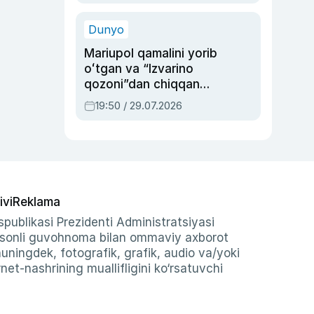
qolgan voqea
Dunyo
Mariupol qamalini yorib
oʻtgan va “Izvarino
qozoni”dan chiqqan
qahramon — Ukraina
19:50 / 29.07.2026
armiyasi bosh
qoʻmondoni Drapatiy
haqida
ivi
Reklama
publikasi Prezidenti Administratsiyasi
-sonli guvohnoma bilan ommaviy axborot
shuningdek, fotografik, grafik, audio va/yoki
et-nashrining muallifligini ko‘rsatuvchi