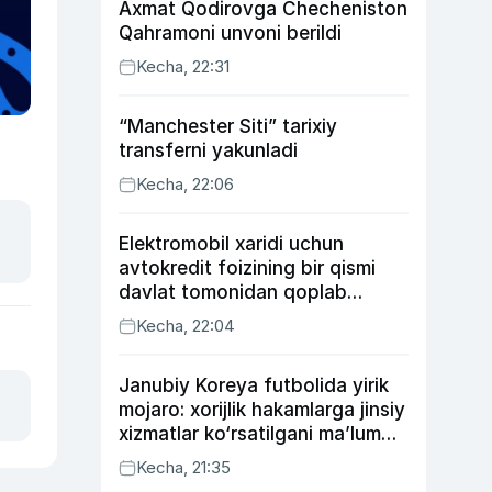
Axmat Qodirovga Checheniston
Qahramoni unvoni berildi
Kecha, 22:31
“Manchester Siti” tarixiy
transferni yakunladi
Kecha, 22:06
Elektromobil xaridi uchun
avtokredit foizining bir qismi
davlat tomonidan qoplab
berilishi mumkin
Kecha, 22:04
Janubiy Koreya futbolida yirik
mojaro: xorijlik hakamlarga jinsiy
xizmatlar ko‘rsatilgani ma’lum
qilindi
Kecha, 21:35