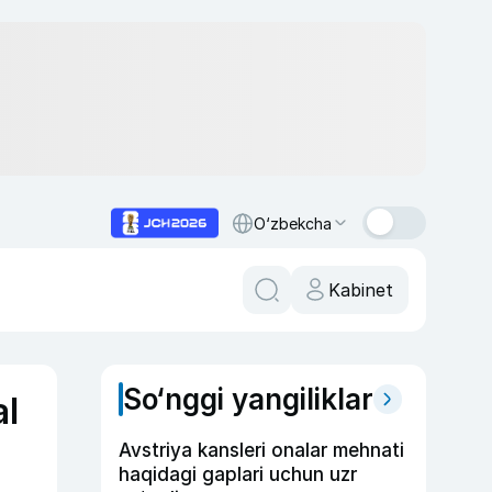
O‘zbekcha
Kabinet
So‘nggi yangiliklar
al
Avstriya kansleri onalar mehnati
haqidagi gaplari uchun uzr