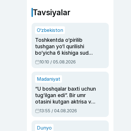
Tavsiyalar
O‘zbekiston
Toshkentda o‘pirilib
tushgan yo‘l qurilishi
bo‘yicha 6 kishiga sud
hukmi o‘qildi
10:10 / 05.08.2026
Madaniyat
“U boshqalar baxti uchun
tug‘ilgan edi”. Bir umr
otasini kutgan aktrisa va
dublyaj ustasi Rimma
13:55 / 04.08.2026
Ahmedovaning
sinovlarga to‘la hayoti
Dunyo