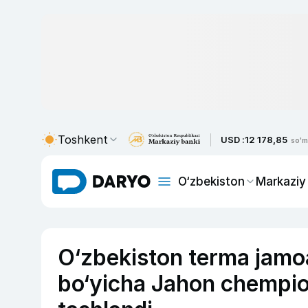
Toshkent
USD :
12 178,85
so'm
O‘zbekiston
Markaziy
O‘zbekiston terma jamoa
bo‘yicha Jahon chempio