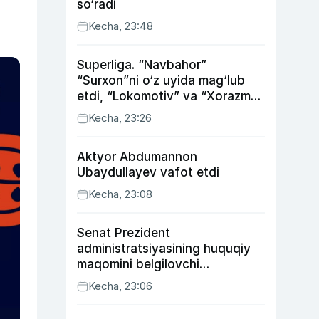
so‘radi
Kecha, 23:48
Superliga. “Navbahor”
“Surxon”ni o‘z uyida mag‘lub
etdi, “Lokomotiv” va “Xorazm”
uyda g‘alaba qozondi
Kecha, 23:26
Aktyor Abdu­mannon
Ubaydullayev vafot etdi
Kecha, 23:08
Senat Prezident
administratsiyasining huquqiy
maqomini belgilovchi
konstitutsiyaviy qonunni
Kecha, 23:06
ma’qulladi