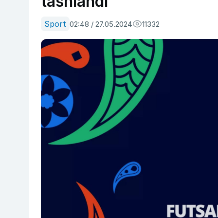
tashlandi
Sport
02:48 / 27.05.2024
11332