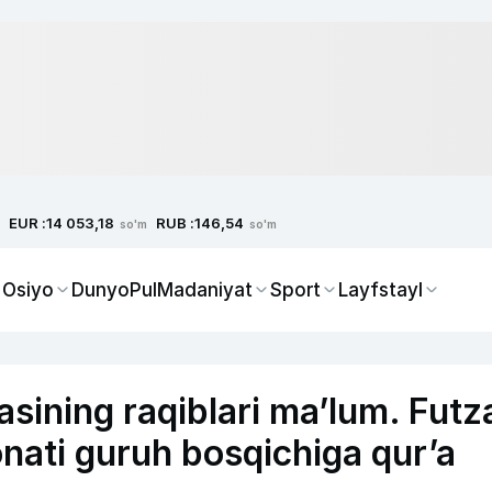
EUR :
RUB :
14 053,18
146,54
so'm
so'm
 Osiyo
Dunyo
Pul
Madaniyat
Sport
Layfstayl
sining raqiblari ma’lum. Futz
nati guruh bosqichiga qur’a