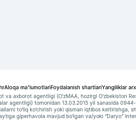
hr
Aloqa ma'lumotlari
Foydalanish shartlari
Yangiliklar arx
t va axborot agentligi (O‘zMAA, hozirgi O‘zbekiston Res
ar agentligi) tomonidan 13.03.2015 yil sanasida 0944
allarni to‘liq ko‘chirish yoki qisman iqtibos keltirishga, 
ytiga giperhavola mavjud bo‘lgan va/yoki “Daryo” intern