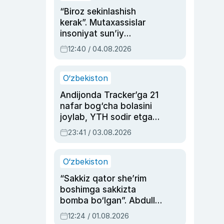
“Biroz sekinlashish
kerak”. Mutaxassislar
insoniyat sun’iy
intellektni boshqara
12:40 / 04.08.2026
olmay qolishidan xavotir
bildirdi
O‘zbekiston
Andijonda Tracker’ga 21
nafar bog‘cha bolasini
joylab, YTH sodir etgan
ayolga sud hukmi o‘qildi
23:41 / 03.08.2026
O‘zbekiston
“Sakkiz qator she’rim
boshimga sakkizta
bomba bo‘lgan”. Abdulla
Oripovni siyosiy
12:24 / 01.08.2026
ayblovlardan asrab