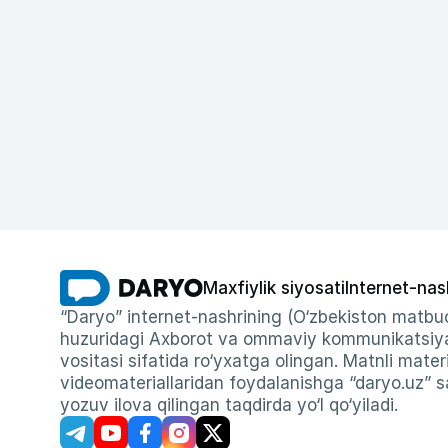
Maxfiylik siyosati
Internet-nas
“Daryo” internet-nashrining (O‘zbekiston matbuo
huzuridagi Axborot va ommaviy kommunikatsiyal
vositasi sifatida ro‘yxatga olingan. Matnli materi
videomateriallaridan foydalanishga “daryo.uz” sa
yozuv ilova qilingan taqdirda yo‘l qo‘yiladi.