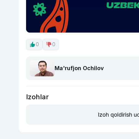
0
0
Ma'rufjon Ochilov
Izohlar
Izoh qoldirish 