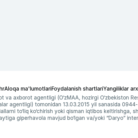
hr
Aloqa ma'lumotlari
Foydalanish shartlari
Yangiliklar arx
t va axborot agentligi (O‘zMAA, hozirgi O‘zbekiston Res
ar agentligi) tomonidan 13.03.2015 yil sanasida 0944
allarni to‘liq ko‘chirish yoki qisman iqtibos keltirishga, 
ytiga giperhavola mavjud bo‘lgan va/yoki “Daryo” intern