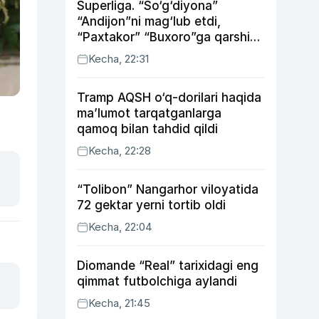
Superliga. “So‘g‘diyona”
“Andijon”ni mag‘lub etdi,
“Paxtakor” “Buxoro”ga qarshi
bahsda g‘alabani qo‘ldan
Kecha, 22:31
chiqardi
Tramp AQSH o‘q-dorilari haqida
ma’lumot tarqatganlarga
qamoq bilan tahdid qildi
Kecha, 22:28
“Tolibon” Nangarhor viloyatida
72 gektar yerni tortib oldi
Kecha, 22:04
Diomande “Real” tarixidagi eng
qimmat futbolchiga aylandi
Kecha, 21:45