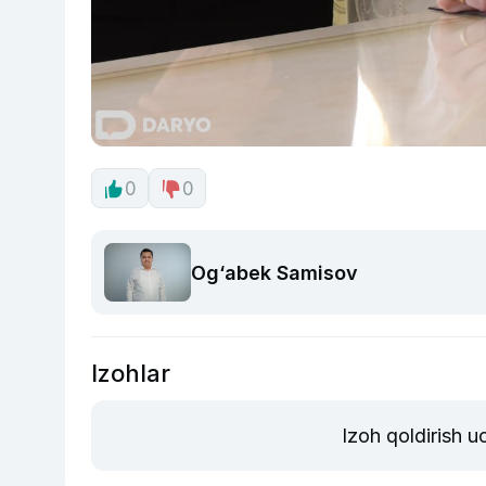
0
0
Og‘abek Samisov
Izohlar
Izoh qoldirish 