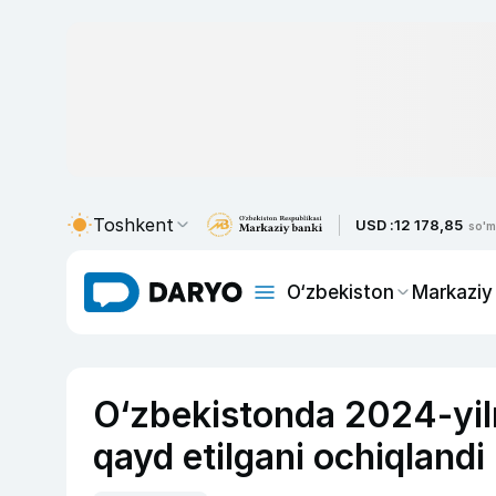
Toshkent
USD :
12 178,85
so'm
O‘zbekiston
Markaziy
O‘zbekistonda 2024-yiln
qayd etilgani ochiqlandi