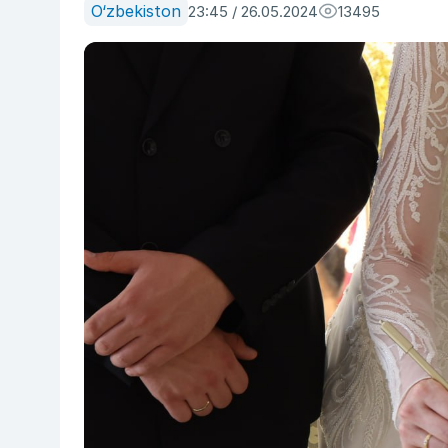
O‘zbekiston
23:45 / 26.05.2024
13495