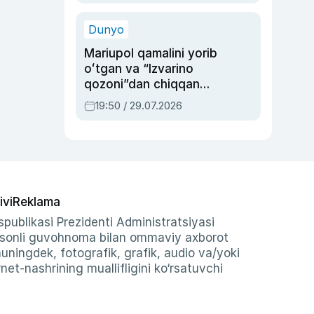
qolgan voqea
Dunyo
Mariupol qamalini yorib
oʻtgan va “Izvarino
qozoni”dan chiqqan
qahramon — Ukraina
19:50 / 29.07.2026
armiyasi bosh
qoʻmondoni Drapatiy
haqida
ivi
Reklama
publikasi Prezidenti Administratsiyasi
-sonli guvohnoma bilan ommaviy axborot
shuningdek, fotografik, grafik, audio va/yoki
et-nashrining muallifligini ko‘rsatuvchi