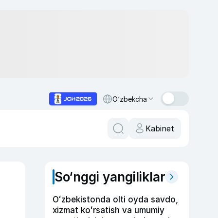
O‘zbekcha
Kabinet
So‘nggi yangiliklar
Oʻzbekistonda olti oyda savdo,
xizmat koʻrsatish va umumiy