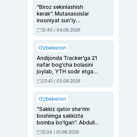
“Biroz sekinlashish
kerak”. Mutaxassislar
insoniyat sun’iy
intellektni boshqara
12:40 / 04.08.2026
olmay qolishidan xavotir
bildirdi
O‘zbekiston
Andijonda Tracker’ga 21
nafar bog‘cha bolasini
joylab, YTH sodir etgan
ayolga sud hukmi o‘qildi
23:41 / 03.08.2026
O‘zbekiston
“Sakkiz qator she’rim
boshimga sakkizta
bomba bo‘lgan”. Abdulla
Oripovni siyosiy
12:24 / 01.08.2026
ayblovlardan asrab