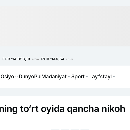
EUR :
RUB :
14 053,18
146,54
so'm
so'm
 Osiyo
Dunyo
Pul
Madaniyat
Sport
Layfstayl
ing to‘rt oyida qancha nikoh