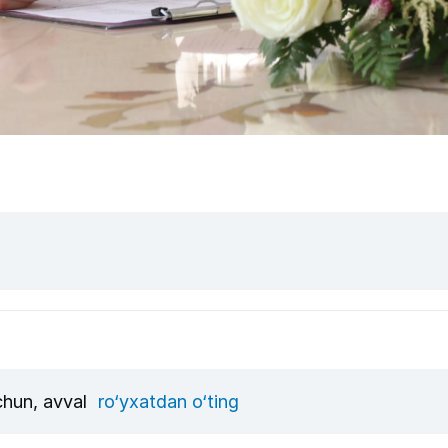
uchun, avval
ro‘yxatdan o‘ting