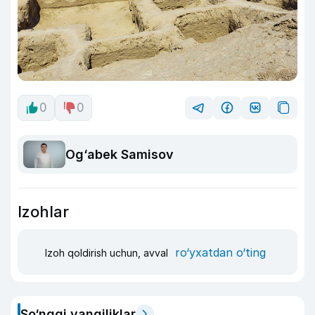
0
0
Og‘abek Samisov
Izohlar
ro‘yxatdan o‘ting
Izoh qoldirish uchun, avval
So‘nggi yangiliklar