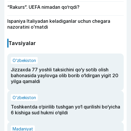
“Rakurs”. UEFA nimadan qo‘rqdi?
Ispaniya Italiyadan keladiganlar uchun chegara
nazoratini oʻrnatdi
Tavsiyalar
O‘zbekiston
Jizzaxda 77 yoshli taksichini qo‘y sotib olish
bahonasida yaylovga olib borib o‘ldirgan yigit 20
yilga qamaldi
O‘zbekiston
Toshkentda o‘pirilib tushgan yo‘l qurilishi bo‘yicha
6 kishiga sud hukmi o‘qildi
Madaniyat