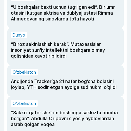
“U boshqalar baxti uchun tug‘ilgan edi”. Bir umr
otasini kutgan aktrisa va dublyaj ustasi Rimma
Ahmedovaning sinovlarga to‘la hayoti
Dunyo
“Biroz sekinlashish kerak”. Mutaxassislar
insoniyat sun’iy intellektni boshqara olmay
qolishidan xavotir bildirdi
O‘zbekiston
Andijonda Tracker’ga 21 nafar bog‘cha bolasini
joylab, YTH sodir etgan ayolga sud hukmi o‘qildi
O‘zbekiston
“Sakkiz qator she’rim boshimga sakkizta bomba
bo‘lgan”. Abdulla Oripovni siyosiy ayblovlardan
asrab qolgan voqea