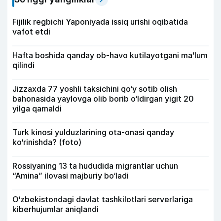
Fijilik regbichi Yaponiyada issiq urishi oqibatida
vafot etdi
Hafta boshida qanday ob-havo kutilayotgani ma’lum
qilindi
Jizzaxda 77 yoshli taksichini qo‘y sotib olish
bahonasida yaylovga olib borib o‘ldirgan yigit 20
yilga qamaldi
Turk kinosi yulduzlarining ota-onasi qanday
ko‘rinishda? (foto)
Rossiyaning 13 ta hududida migrantlar uchun
“Amina” ilovasi majburiy bo‘ladi
O‘zbekistondagi davlat tashkilotlari serverlariga
kiberhujumlar aniqlandi