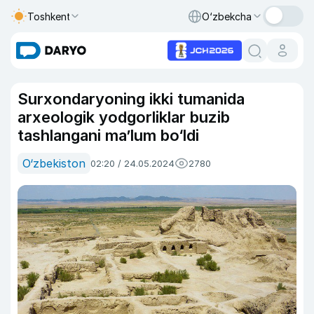
Toshkent
O‘zbekcha
Surxondaryoning ikki tumanida
arxeologik yodgorliklar buzib
tashlangani maʼlum bo‘ldi
O‘zbekiston
02:20 / 24.05.2024
2780