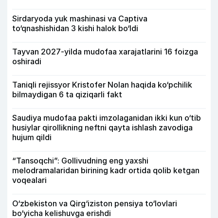
Sirdaryoda yuk mashinasi va Captiva
to‘qnashishidan 3 kishi halok bo‘ldi
Tayvan 2027-yilda mudofaa xarajatlarini 16 foizga
oshiradi
Taniqli rejissyor Kristofer Nolan haqida ko‘pchilik
bilmaydigan 6 ta qiziqarli fakt
Saudiya mudofaa pakti imzolaganidan ikki kun o‘tib
husiylar qirollikning neftni qayta ishlash zavodiga
hujum qildi
“Tansoqchi”: Gollivudning eng yaxshi
melodramalaridan birining kadr ortida qolib ketgan
voqealari
O‘zbekiston va Qirg‘iziston pensiya to‘lovlari
bo‘yicha kelishuvga erishdi