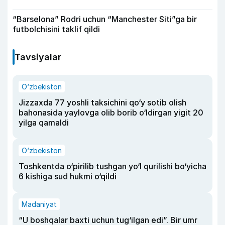
“Barselona” Rodri uchun “Manchester Siti”ga bir
futbolchisini taklif qildi
Tavsiyalar
O‘zbekiston
Jizzaxda 77 yoshli taksichini qo‘y sotib olish
bahonasida yaylovga olib borib o‘ldirgan yigit 20
yilga qamaldi
O‘zbekiston
Toshkentda o‘pirilib tushgan yo‘l qurilishi bo‘yicha
6 kishiga sud hukmi o‘qildi
Madaniyat
“U boshqalar baxti uchun tug‘ilgan edi”. Bir umr