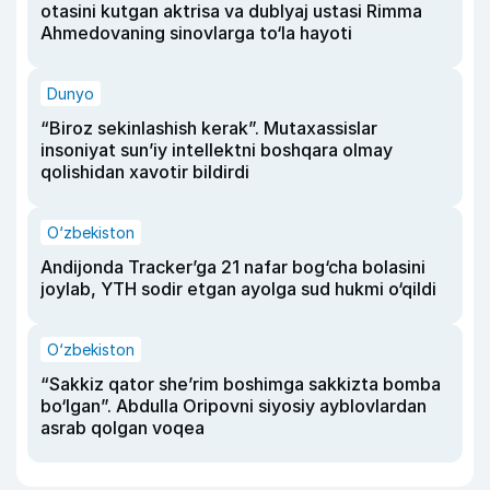
otasini kutgan aktrisa va dublyaj ustasi Rimma
Ahmedovaning sinovlarga to‘la hayoti
Dunyo
“Biroz sekinlashish kerak”. Mutaxassislar
insoniyat sun’iy intellektni boshqara olmay
qolishidan xavotir bildirdi
O‘zbekiston
Andijonda Tracker’ga 21 nafar bog‘cha bolasini
joylab, YTH sodir etgan ayolga sud hukmi o‘qildi
O‘zbekiston
“Sakkiz qator she’rim boshimga sakkizta bomba
bo‘lgan”. Abdulla Oripovni siyosiy ayblovlardan
asrab qolgan voqea