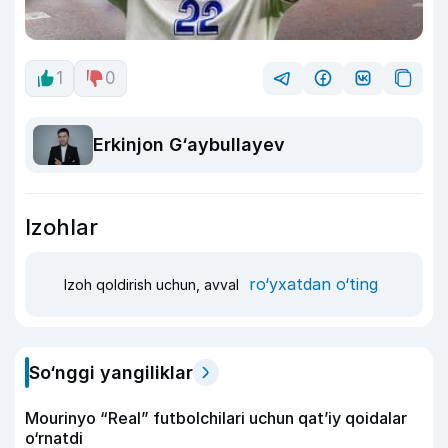
1
0
Erkinjon G‘aybullayev
Izohlar
ro‘yxatdan o‘ting
Izoh qoldirish uchun, avval
So‘nggi yangiliklar
Mourinyo “Real” futbolchilari uchun qat’iy qoidalar
o‘rnatdi