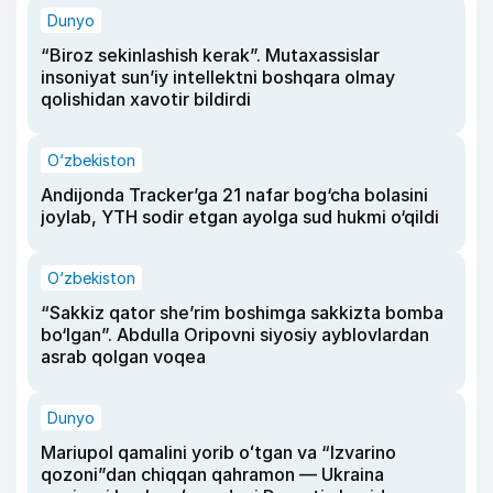
Dunyo
“Biroz sekinlashish kerak”. Mutaxassislar
insoniyat sun’iy intellektni boshqara olmay
qolishidan xavotir bildirdi
O‘zbekiston
Andijonda Tracker’ga 21 nafar bog‘cha bolasini
joylab, YTH sodir etgan ayolga sud hukmi o‘qildi
O‘zbekiston
“Sakkiz qator she’rim boshimga sakkizta bomba
bo‘lgan”. Abdulla Oripovni siyosiy ayblovlardan
asrab qolgan voqea
Dunyo
Mariupol qamalini yorib oʻtgan va “Izvarino
qozoni”dan chiqqan qahramon — Ukraina