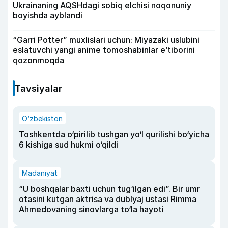
Ukrainaning AQSHdagi sobiq elchisi noqonuniy
boyishda ayblandi
“Garri Potter” muxlislari uchun: Miyazaki uslubini
eslatuvchi yangi anime tomoshabinlar e’tiborini
qozonmoqda
Tavsiyalar
O‘zbekiston
Toshkentda o‘pirilib tushgan yo‘l qurilishi bo‘yicha
6 kishiga sud hukmi o‘qildi
Madaniyat
“U boshqalar baxti uchun tug‘ilgan edi”. Bir umr
otasini kutgan aktrisa va dublyaj ustasi Rimma
Ahmedovaning sinovlarga to‘la hayoti