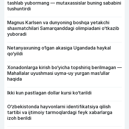
tashlab yubormang — mutaxassislar buning sababini
tushuntirdi
Magnus Karlsen va dunyoning boshqa yetakchi
shaxmatchilari Samarqanddagi olimpiadani o‘tkazib
yuboradi
Netanyaxuning o‘lgan akasiga Ugandada haykal
qo‘yildi
Xonadonlarga kirish bo‘yicha topshiriq berilmagan —
Mahallalar uyushmasi uyma-uy yurgan mas’ullar
haqida
Ikki kun pastlagan dollar kursi ko‘tarildi
O‘zbekistonda hayvonlarni identifikatsiya qilish
tartibi va ijtimoiy tarmoqlardagi feyk xabarlarga
izoh berildi