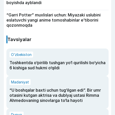
boyishda ayblandi
“Garri Potter” muxlislari uchun: Miyazaki uslubini
eslatuvchi yangi anime tomoshabinlar e’tiborini
qozonmoqda
Tavsiyalar
O‘zbekiston
Toshkentda o‘pirilib tushgan yo‘l qurilishi bo‘yicha
6 kishiga sud hukmi o‘qildi
Madaniyat
“U boshqalar baxti uchun tug‘ilgan edi”. Bir umr
otasini kutgan aktrisa va dublyaj ustasi Rimma
Ahmedovaning sinovlarga to‘la hayoti
Dunyo