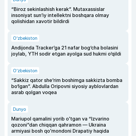
“Biroz sekinlashish kerak”. Mutaxassislar
insoniyat sun’iy intellektni boshqara olmay
qolishidan xavotir bildirdi
O‘zbekiston
Andijonda Tracker’ga 21 nafar bog‘cha bolasini
joylab, YTH sodir etgan ayolga sud hukmi o‘qildi
O‘zbekiston
“Sakkiz qator she’rim boshimga sakkizta bomba
bo‘lgan”. Abdulla Oripovni siyosiy ayblovlardan
asrab qolgan voqea
Dunyo
Mariupol qamalini yorib oʻtgan va “Izvarino
qozoni”dan chiqqan qahramon — Ukraina
armiyasi bosh qoʻmondoni Drapatiy haqida