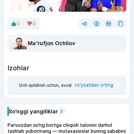
0
0
Ma'rufjon Ochilov
Izohlar
ro‘yxatdan o‘ting
Izoh qoldirish uchun, avval
So‘nggi yangiliklar
Parvozdan so‘ng bortga chiqish talonini darhol
tashlab yubormang — mutaxassislar buning sababini