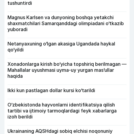
tushuntirdi
Magnus Karlsen va dunyoning boshqa yetakchi
shaxmatchilari Samarqanddagi olimpiadani o‘tkazib
yuboradi
Netanyaxuning o‘lgan akasiga Ugandada haykal
qo‘yildi
Xonadonlarga kirish bo‘yicha topshiriq berilmagan —
Mahallalar uyushmasi uyma-uy yurgan mas’ullar
haqida
Ikki kun pastlagan dollar kursi ko‘tarildi
O‘zbekistonda hayvonlarni identifikatsiya qilish
tartibi va ijtimoiy tarmoqlardagi feyk xabarlarga
izoh berildi
Ukrainaning AQSHdagi sobiq elchisi noqonuniy