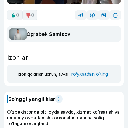
0
0
Og‘abek Samisov
Izohlar
ro‘yxatdan o‘ting
Izoh qoldirish uchun, avval
So‘nggi yangiliklar
Oʻzbekistonda olti oyda savdo, xizmat koʻrsatish va
umumiy ovqatlanish korxonalari qancha soliq
toʻlagani ochiqlandi