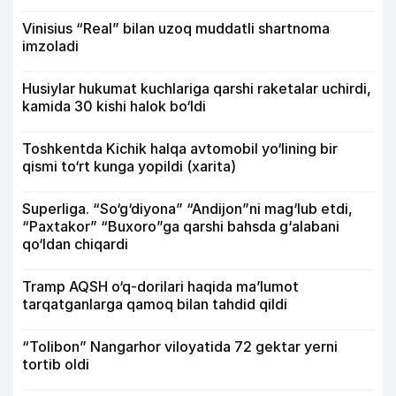
Vinisius “Real” bilan uzoq muddatli shartnoma
imzoladi
Husiylar hukumat kuchlariga qarshi raketalar uchirdi,
kamida 30 kishi halok bo‘ldi
Toshkentda Kichik halqa avtomobil yo‘lining bir
qismi to‘rt kunga yopildi (xarita)
Superliga. “So‘g‘diyona” “Andijon”ni mag‘lub etdi,
“Paxtakor” “Buxoro”ga qarshi bahsda g‘alabani
qo‘ldan chiqardi
Tramp AQSH o‘q-dorilari haqida ma’lumot
tarqatganlarga qamoq bilan tahdid qildi
“Tolibon” Nangarhor viloyatida 72 gektar yerni
tortib oldi