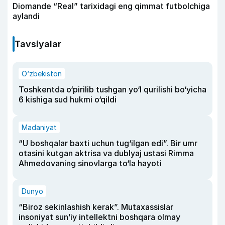
Diomande “Real” tarixidagi eng qimmat futbolchiga
aylandi
Tavsiyalar
O‘zbekiston
Toshkentda o‘pirilib tushgan yo‘l qurilishi bo‘yicha
6 kishiga sud hukmi o‘qildi
Madaniyat
“U boshqalar baxti uchun tug‘ilgan edi”. Bir umr
otasini kutgan aktrisa va dublyaj ustasi Rimma
Ahmedovaning sinovlarga to‘la hayoti
Dunyo
“Biroz sekinlashish kerak”. Mutaxassislar
insoniyat sun’iy intellektni boshqara olmay