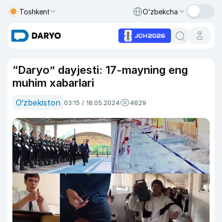
Toshkent
O‘zbekcha
“Daryo” dayjesti: 17-mayning eng
muhim xabarlari
O‘zbekiston
03:15 / 18.05.2024
4629