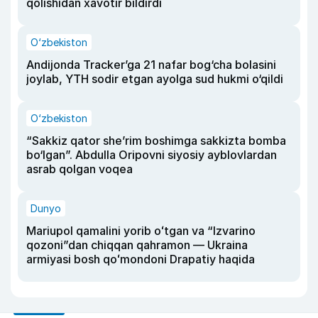
qolishidan xavotir bildirdi
O‘zbekiston
Andijonda Tracker’ga 21 nafar bog‘cha bolasini
joylab, YTH sodir etgan ayolga sud hukmi o‘qildi
O‘zbekiston
“Sakkiz qator she’rim boshimga sakkizta bomba
bo‘lgan”. Abdulla Oripovni siyosiy ayblovlardan
asrab qolgan voqea
Dunyo
Mariupol qamalini yorib oʻtgan va “Izvarino
qozoni”dan chiqqan qahramon — Ukraina
armiyasi bosh qoʻmondoni Drapatiy haqida