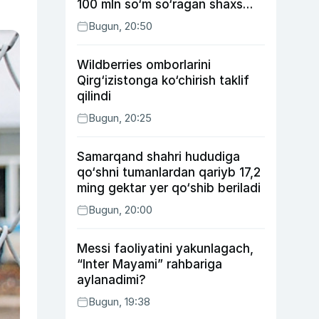
100 mln so‘m so‘ragan shaxs
ushlandi
Bugun, 20:50
Wildberries omborlarini
Qirg‘izistonga ko‘chirish taklif
qilindi
Bugun, 20:25
Samarqand shahri hududiga
qo‘shni tumanlardan qariyb 17,2
ming gektar yer qo‘shib beriladi
Bugun, 20:00
Messi faoliyatini yakunlagach,
“Inter Mayami” rahbariga
aylanadimi?
Bugun, 19:38