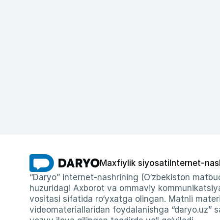
Maxfiylik siyosati
Internet-nas
“Daryo” internet-nashrining (O‘zbekiston matbuo
huzuridagi Axborot va ommaviy kommunikatsiyal
vositasi sifatida ro‘yxatga olingan. Matnli materi
videomateriallaridan foydalanishga “daryo.uz” sa