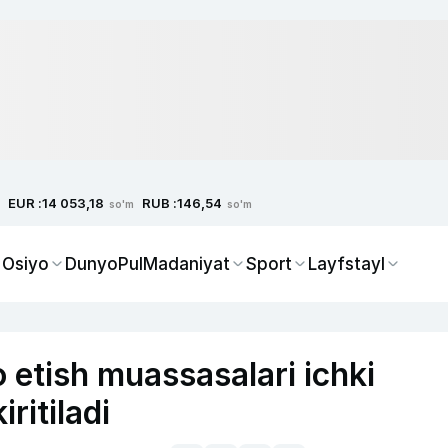
EUR :
RUB :
14 053,18
146,54
so'm
so'm
 Osiyo
Dunyo
Pul
Madaniyat
Sport
Layfstayl
o etish muassasalari ichki
iritiladi