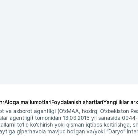
hr
Aloqa ma'lumotlari
Foydalanish shartlari
Yangiliklar arx
t va axborot agentligi (O‘zMAA, hozirgi O‘zbekiston Res
ar agentligi) tomonidan 13.03.2015 yil sanasida 0944
allarni to‘liq ko‘chirish yoki qisman iqtibos keltirishga, 
ytiga giperhavola mavjud bo‘lgan va/yoki “Daryo” intern