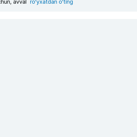
uchun, avval
ro‘yxatdan o‘ting