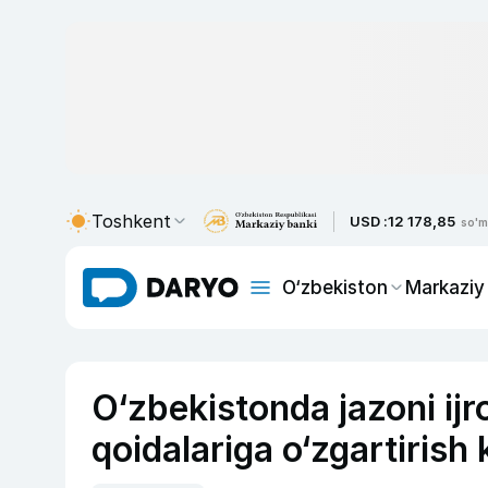
Toshkent
USD :
12 178,85
so'm
O‘zbekiston
Markaziy
O‘zbekistonda jazoni ijr
qoidalariga o‘zgartirish k