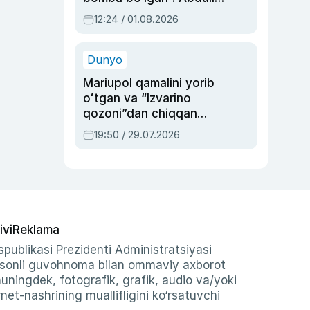
Oripovni siyosiy
12:24 / 01.08.2026
ayblovlardan asrab
qolgan voqea
Dunyo
Mariupol qamalini yorib
oʻtgan va “Izvarino
qozoni”dan chiqqan
qahramon — Ukraina
19:50 / 29.07.2026
armiyasi bosh
qoʻmondoni Drapatiy
haqida
ivi
Reklama
publikasi Prezidenti Administratsiyasi
-sonli guvohnoma bilan ommaviy axborot
shuningdek, fotografik, grafik, audio va/yoki
et-nashrining muallifligini ko‘rsatuvchi