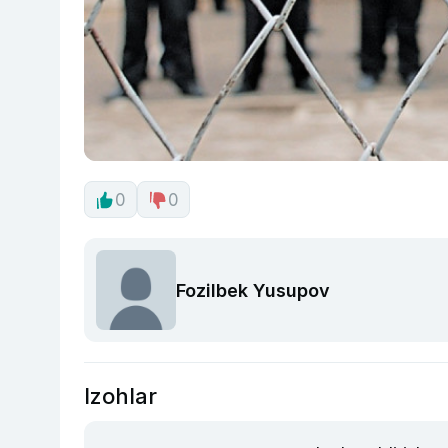
0
0
Fozilbek Yusupov
Izohlar