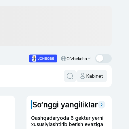
O‘zbekcha
Kabinet
So‘nggi yangiliklar
Qashqadaryoda 6 gektar yerni
xususiylashtirib berish evaziga