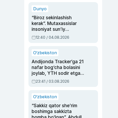
sinovlarga to‘la hayoti
Dunyo
“Biroz sekinlashish
kerak”. Mutaxassislar
insoniyat sun’iy
intellektni boshqara
12:40 / 04.08.2026
olmay qolishidan xavotir
bildirdi
O‘zbekiston
Andijonda Tracker’ga 21
nafar bog‘cha bolasini
joylab, YTH sodir etgan
ayolga sud hukmi o‘qildi
23:41 / 03.08.2026
O‘zbekiston
“Sakkiz qator she’rim
boshimga sakkizta
bomba bo‘lgan”. Abdulla