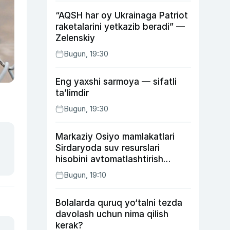
“AQSH har oy Ukrainaga Patriot
raketalarini yetkazib beradi” —
Zelenskiy
Bugun, 19:30
Eng yaxshi sarmoya — sifatli
ta’limdir
Bugun, 19:30
Markaziy Osiyo mamlakatlari
Sirdaryoda suv resurslari
hisobini avtomatlashtirish
rejasini ishlab chiqishni
Bugun, 19:10
ma’qulladi
Bolalarda quruq yo‘talni tezda
davolash uchun nima qilish
kerak?