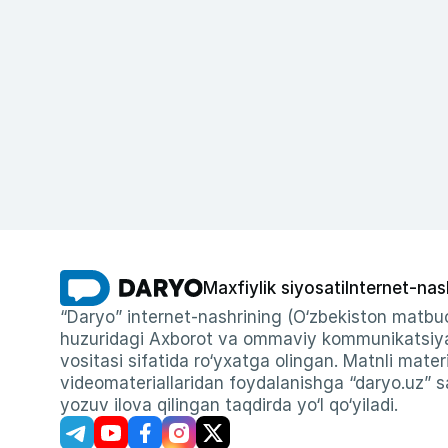
Maxfiylik siyosati
Internet-nas
“Daryo” internet-nashrining (O‘zbekiston matbuo
huzuridagi Axborot va ommaviy kommunikatsiyal
vositasi sifatida ro‘yxatga olingan. Matnli materi
videomateriallaridan foydalanishga “daryo.uz” sa
yozuv ilova qilingan taqdirda yo‘l qo‘yiladi.