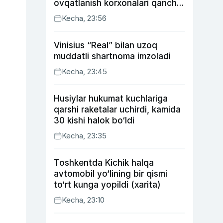
ovqatlanish korxonalari qancha
soliq toʻlagani ochiqlandi
Kecha, 23:56
Vinisius “Real” bilan uzoq
muddatli shartnoma imzoladi
Kecha, 23:45
Husiylar hukumat kuchlariga
qarshi raketalar uchirdi, kamida
30 kishi halok bo‘ldi
Kecha, 23:35
Toshkentda Kichik halqa
avtomobil yo‘lining bir qismi
to‘rt kunga yopildi (xarita)
Kecha, 23:10