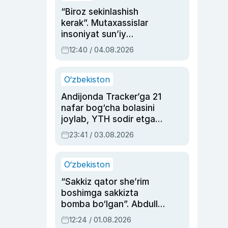
“Biroz sekinlashish
kerak”. Mutaxassislar
insoniyat sun’iy
intellektni boshqara
12:40 / 04.08.2026
olmay qolishidan xavotir
bildirdi
O‘zbekiston
Andijonda Tracker’ga 21
nafar bog‘cha bolasini
joylab, YTH sodir etgan
ayolga sud hukmi o‘qildi
23:41 / 03.08.2026
O‘zbekiston
“Sakkiz qator she’rim
boshimga sakkizta
bomba bo‘lgan”. Abdulla
Oripovni siyosiy
12:24 / 01.08.2026
ayblovlardan asrab