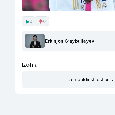
0
0
Erkinjon G‘aybullayev
Izohlar
Izoh qoldirish uchun, 