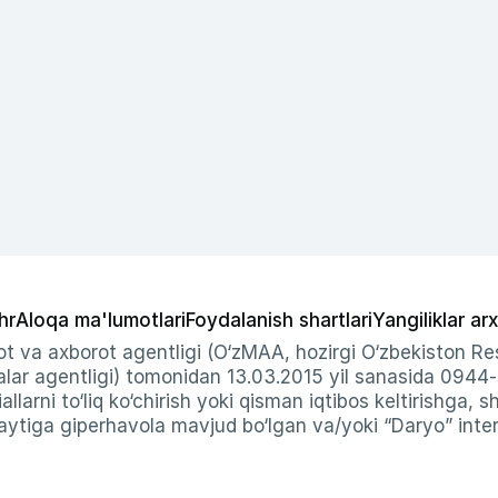
hr
Aloqa ma'lumotlari
Foydalanish shartlari
Yangiliklar arx
t va axborot agentligi (O‘zMAA, hozirgi O‘zbekiston Res
ar agentligi) tomonidan 13.03.2015 yil sanasida 0944
allarni to‘liq ko‘chirish yoki qisman iqtibos keltirishga, 
ytiga giperhavola mavjud bo‘lgan va/yoki “Daryo” intern