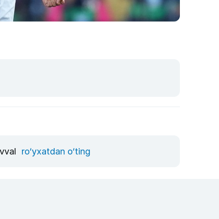
avval
ro‘yxatdan o‘ting