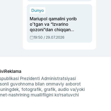
qolgan voqea
Dunyo
Mariupol qamalini yorib
oʻtgan va “Izvarino
qozoni”dan chiqqan
qahramon — Ukraina
19:50 / 29.07.2026
armiyasi bosh
qoʻmondoni Drapatiy
haqida
ivi
Reklama
publikasi Prezidenti Administratsiyasi
-sonli guvohnoma bilan ommaviy axborot
shuningdek, fotografik, grafik, audio va/yoki
et-nashrining muallifligini ko‘rsatuvchi