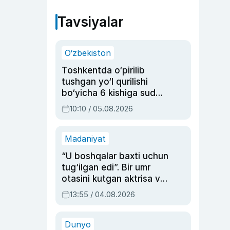
Tavsiyalar
O‘zbekiston
Toshkentda o‘pirilib
tushgan yo‘l qurilishi
bo‘yicha 6 kishiga sud
hukmi o‘qildi
10:10 / 05.08.2026
Madaniyat
“U boshqalar baxti uchun
tug‘ilgan edi”. Bir umr
otasini kutgan aktrisa va
dublyaj ustasi Rimma
13:55 / 04.08.2026
Ahmedovaning
sinovlarga to‘la hayoti
Dunyo