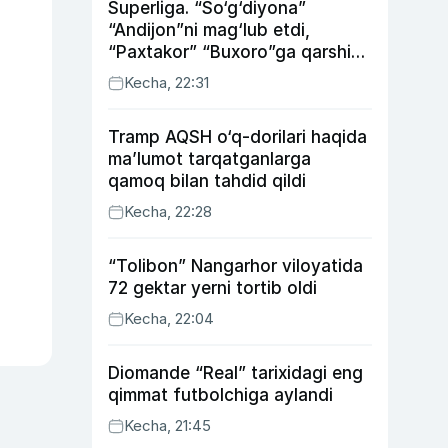
Superliga. “So‘g‘diyona”
“Andijon”ni mag‘lub etdi,
“Paxtakor” “Buxoro”ga qarshi
bahsda g‘alabani qo‘ldan
Kecha, 22:31
chiqardi
Tramp AQSH o‘q-dorilari haqida
ma’lumot tarqatganlarga
qamoq bilan tahdid qildi
Kecha, 22:28
“Tolibon” Nangarhor viloyatida
72 gektar yerni tortib oldi
Kecha, 22:04
Diomande “Real” tarixidagi eng
qimmat futbolchiga aylandi
Kecha, 21:45