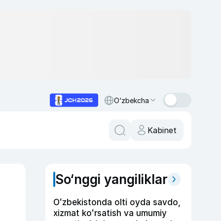
O‘zbekcha
Kabinet
So‘nggi yangiliklar
Oʻzbekistonda olti oyda savdo,
xizmat koʻrsatish va umumiy