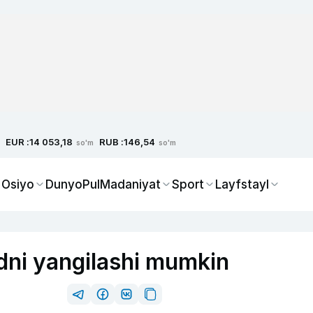
EUR :
RUB :
14 053,18
146,54
so'm
so'm
 Osiyo
Dunyo
Pul
Madaniyat
Sport
Layfstayl
rdni yangilashi mumkin