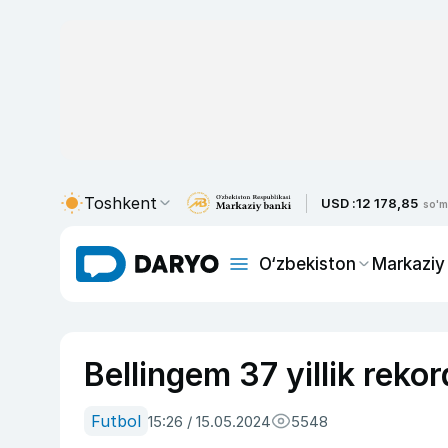
Toshkent
USD :
12 178,85
so'm
O‘zbekiston
Markaziy
Bellingem 37 yillik reko
Futbol
15:26 / 15.05.2024
5548