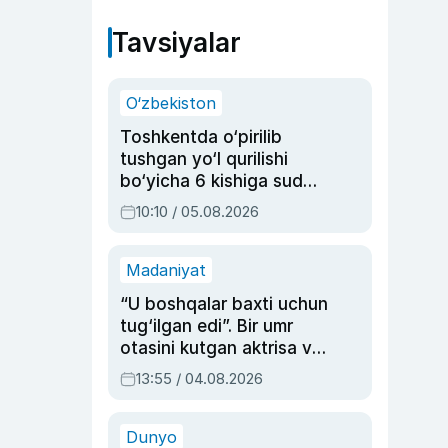
Tavsiyalar
O‘zbekiston
Toshkentda o‘pirilib
tushgan yo‘l qurilishi
bo‘yicha 6 kishiga sud
hukmi o‘qildi
10:10 / 05.08.2026
Madaniyat
“U boshqalar baxti uchun
tug‘ilgan edi”. Bir umr
otasini kutgan aktrisa va
dublyaj ustasi Rimma
13:55 / 04.08.2026
Ahmedovaning
sinovlarga to‘la hayoti
Dunyo