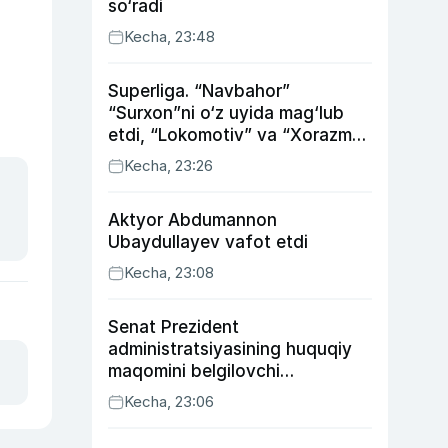
so‘radi
Kecha, 23:48
Superliga. “Navbahor”
“Surxon”ni o‘z uyida mag‘lub
etdi, “Lokomotiv” va “Xorazm”
uyda g‘alaba qozondi
Kecha, 23:26
Aktyor Abdu­mannon
Ubaydullayev vafot etdi
Kecha, 23:08
Senat Prezident
administratsiyasining huquqiy
maqomini belgilovchi
konstitutsiyaviy qonunni
Kecha, 23:06
ma’qulladi