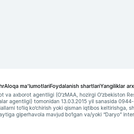
hr
Aloqa ma'lumotlari
Foydalanish shartlari
Yangiliklar arx
t va axborot agentligi (O‘zMAA, hozirgi O‘zbekiston Res
ar agentligi) tomonidan 13.03.2015 yil sanasida 0944
allarni to‘liq ko‘chirish yoki qisman iqtibos keltirishga, 
ytiga giperhavola mavjud bo‘lgan va/yoki “Daryo” intern