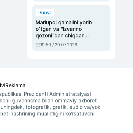
qolgan voqea
Dunyo
Mariupol qamalini yorib
oʻtgan va “Izvarino
qozoni”dan chiqqan
qahramon — Ukraina
19:50 / 29.07.2026
armiyasi bosh
qoʻmondoni Drapatiy
haqida
ivi
Reklama
publikasi Prezidenti Administratsiyasi
-sonli guvohnoma bilan ommaviy axborot
shuningdek, fotografik, grafik, audio va/yoki
et-nashrining muallifligini ko‘rsatuvchi