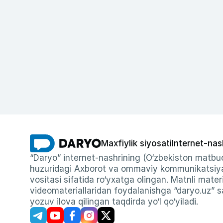
Maxfiylik siyosati
Internet-nas
“Daryo” internet-nashrining (O‘zbekiston matbuo
huzuridagi Axborot va ommaviy kommunikatsiyal
vositasi sifatida ro‘yxatga olingan. Matnli materi
videomateriallaridan foydalanishga “daryo.uz” sa
yozuv ilova qilingan taqdirda yo‘l qo‘yiladi.