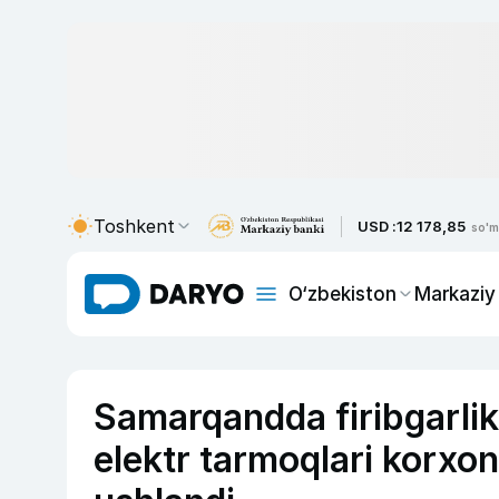
Toshkent
USD :
12 178,85
so'm
O‘zbekiston
Markaziy
Samarqandda firibgarlik 
elektr tarmoqlari korxon