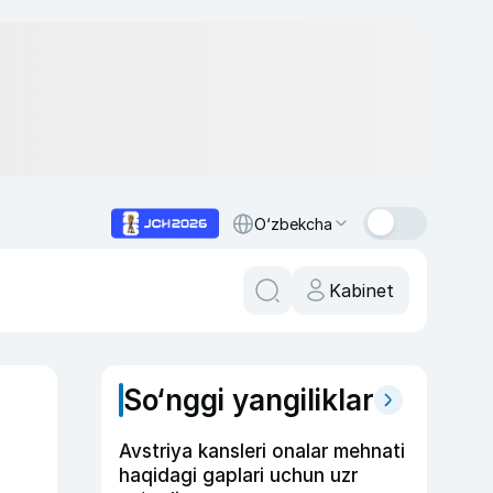
O‘zbekcha
Kabinet
So‘nggi yangiliklar
Avstriya kansleri onalar mehnati
haqidagi gaplari uchun uzr