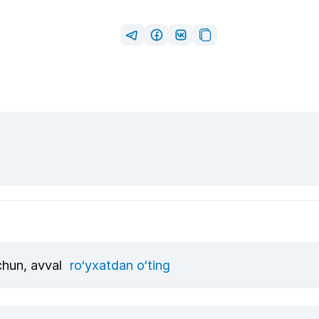
uchun, avval
ro‘yxatdan o‘ting