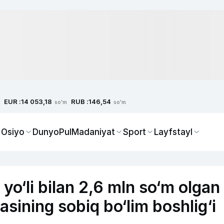
EUR :
RUB :
14 053,18
146,54
so'm
so'm
 Osiyo
Dunyo
Pul
Madaniyat
Sport
Layfstayl
yo‘li bilan 2,6 mln so‘m olgan
asining sobiq bo‘lim boshlig‘i