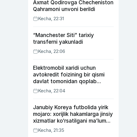
Axmat Qodirovga Checheniston
Qahramoni unvoni berildi
Kecha, 22:31
“Manchester Siti” tarixiy
transferni yakunladi
Kecha, 22:06
Elektromobil xaridi uchun
avtokredit foizining bir qismi
davlat tomonidan qoplab
berilishi mumkin
Kecha, 22:04
Janubiy Koreya futbolida yirik
mojaro: xorijlik hakamlarga jinsiy
xizmatlar ko‘rsatilgani ma’lum
qilindi
Kecha, 21:35