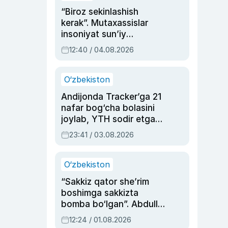
“Biroz sekinlashish
kerak”. Mutaxassislar
insoniyat sun’iy
intellektni boshqara
12:40 / 04.08.2026
olmay qolishidan xavotir
bildirdi
O‘zbekiston
Andijonda Tracker’ga 21
nafar bog‘cha bolasini
joylab, YTH sodir etgan
ayolga sud hukmi o‘qildi
23:41 / 03.08.2026
O‘zbekiston
“Sakkiz qator she’rim
boshimga sakkizta
bomba bo‘lgan”. Abdulla
Oripovni siyosiy
12:24 / 01.08.2026
ayblovlardan asrab