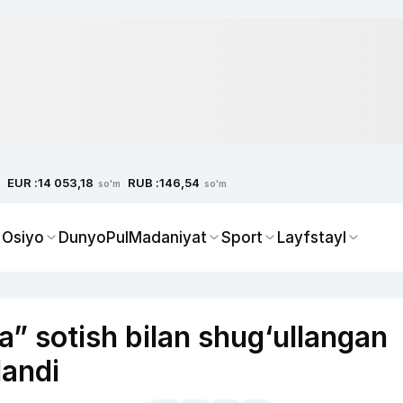
EUR :
RUB :
14 053,18
146,54
so'm
so'm
 Osiyo
Dunyo
Pul
Madaniyat
Sport
Layfstayl
” sotish bilan shug‘ullangan
landi