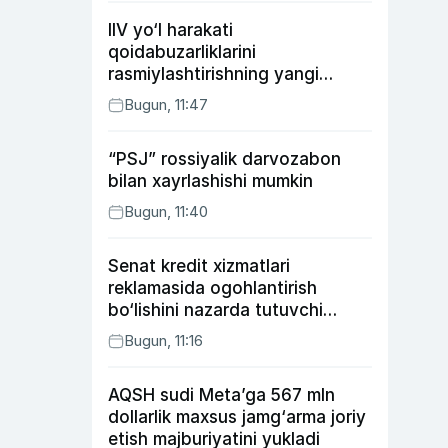
IIV yo‘l harakati
qoidabuzarliklarini
rasmiylashtirishning yangi
tartibini taklif qildi
Bugun, 11:47
“PSJ” rossiyalik darvozabon
bilan xayrlashishi mumkin
Bugun, 11:40
Senat kredit xizmatlari
reklamasida ogohlantirish
bo‘lishini nazarda tutuvchi
qonunni ma’qulladi
Bugun, 11:16
AQSH sudi Meta’ga 567 mln
dollarlik maxsus jamg‘arma joriy
etish majburiyatini yukladi