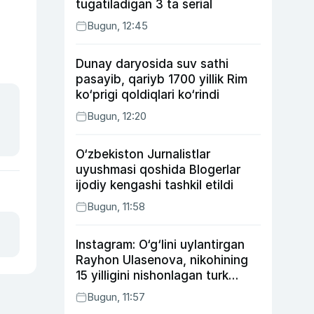
tugatiladigan 3 ta serial
Bugun, 12:45
Dunay daryosida suv sathi
pasayib, qariyb 1700 yillik Rim
ko‘prigi qoldiqlari ko‘rindi
Bugun, 12:20
O‘zbekiston Jurnalistlar
uyushmasi qoshida Blogerlar
ijodiy kengashi tashkil etildi
Bugun, 11:58
Instagram: O‘g‘lini uylantirgan
Rayhon Ulasenova, nikohining
15 yilligini nishonlagan turk
aktyorlari va Kamelot qasriga
Bugun, 11:57
sayohat qilgan Zebo Rahimova