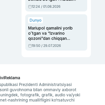
Oripovni siyosiy
12:24 / 01.08.2026
ayblovlardan asrab
qolgan voqea
Dunyo
Mariupol qamalini yorib
oʻtgan va “Izvarino
qozoni”dan chiqqan
qahramon — Ukraina
19:50 / 29.07.2026
armiyasi bosh
qoʻmondoni Drapatiy
haqida
ivi
Reklama
publikasi Prezidenti Administratsiyasi
-sonli guvohnoma bilan ommaviy axborot
shuningdek, fotografik, grafik, audio va/yoki
et-nashrining muallifligini ko‘rsatuvchi