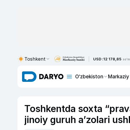
Toshkent
USD :
12 178,85
so'm
O‘zbekiston
Markaziy
Toshkentda soxta “prava
jinoiy guruh a’zolari ush