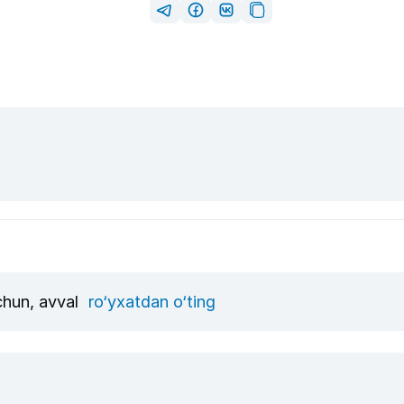
uchun, avval
ro‘yxatdan o‘ting