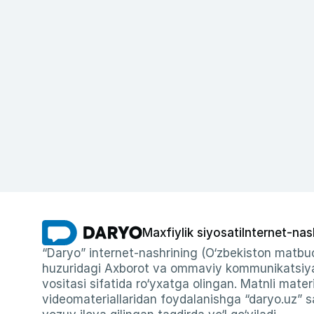
Maxfiylik siyosati
Internet-nas
“Daryo” internet-nashrining (O‘zbekiston matbuo
huzuridagi Axborot va ommaviy kommunikatsiyal
vositasi sifatida ro‘yxatga olingan. Matnli materi
videomateriallaridan foydalanishga “daryo.uz” sa