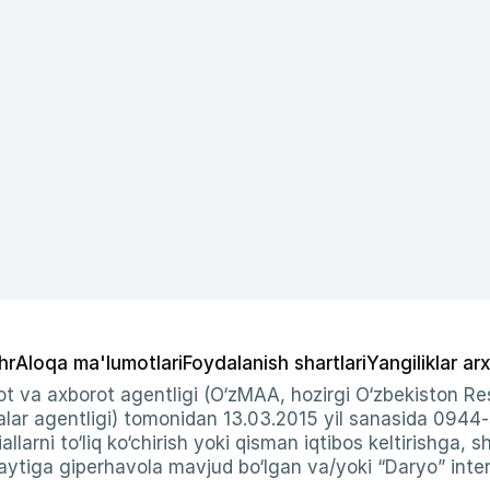
hr
Aloqa ma'lumotlari
Foydalanish shartlari
Yangiliklar arx
t va axborot agentligi (O‘zMAA, hozirgi O‘zbekiston Res
ar agentligi) tomonidan 13.03.2015 yil sanasida 0944
allarni to‘liq ko‘chirish yoki qisman iqtibos keltirishga, 
ytiga giperhavola mavjud bo‘lgan va/yoki “Daryo” intern