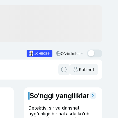
O‘zbekcha
Kabinet
So‘nggi yangiliklar
Detektiv, sir va dahshat
uyg‘unligi: bir nafasda ko‘rib