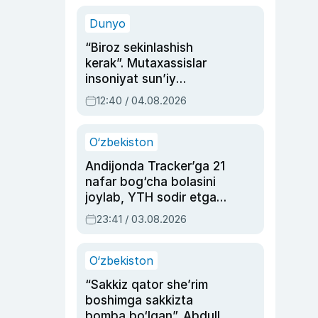
sinovlarga to‘la hayoti
Dunyo
“Biroz sekinlashish
kerak”. Mutaxassislar
insoniyat sun’iy
intellektni boshqara
12:40 / 04.08.2026
olmay qolishidan xavotir
bildirdi
O‘zbekiston
Andijonda Tracker’ga 21
nafar bog‘cha bolasini
joylab, YTH sodir etgan
ayolga sud hukmi o‘qildi
23:41 / 03.08.2026
O‘zbekiston
“Sakkiz qator she’rim
boshimga sakkizta
bomba bo‘lgan”. Abdulla