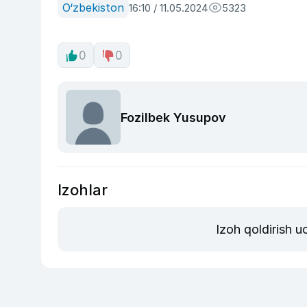
O‘zbekiston
16:10 / 11.05.2024
5323
0
0
Fozilbek Yusupov
Izohlar
Izoh qoldirish 