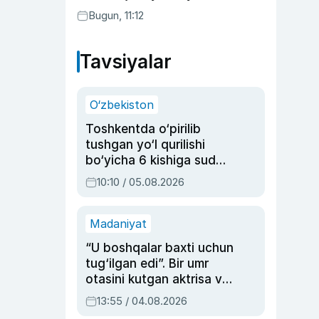
Bugun, 11:12
Tavsiyalar
O‘zbekiston
Toshkentda o‘pirilib
tushgan yo‘l qurilishi
bo‘yicha 6 kishiga sud
hukmi o‘qildi
10:10 / 05.08.2026
Madaniyat
“U boshqalar baxti uchun
tug‘ilgan edi”. Bir umr
otasini kutgan aktrisa va
dublyaj ustasi Rimma
13:55 / 04.08.2026
Ahmedovaning