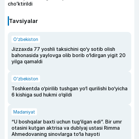
choʻktirildi
Tavsiyalar
O‘zbekiston
Jizzaxda 77 yoshli taksichini qo‘y sotib olish
bahonasida yaylovga olib borib o‘ldirgan yigit 20
yilga qamaldi
O‘zbekiston
Toshkentda o‘pirilib tushgan yo‘l qurilishi bo‘yicha
6 kishiga sud hukmi o‘qildi
Madaniyat
“U boshqalar baxti uchun tug‘ilgan edi”. Bir umr
otasini kutgan aktrisa va dublyaj ustasi Rimma
Ahmedovaning sinovlarga to‘la hayoti