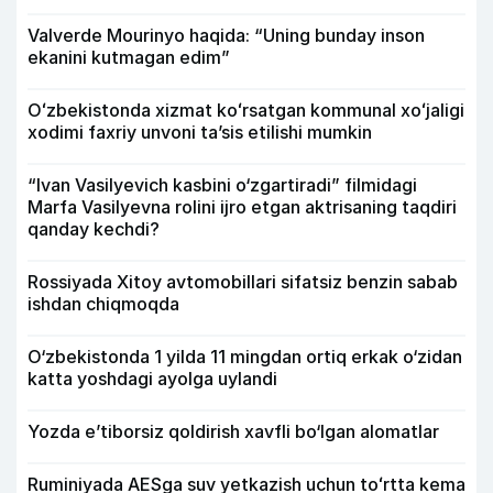
Valverde Mourinyo haqida: “Uning bunday inson
ekanini kutmagan edim”
Oʻzbekistonda xizmat koʻrsatgan kommunal xoʻjaligi
xodimi faxriy unvoni taʼsis etilishi mumkin
“Ivan Vasilyevich kasbini o‘zgartiradi” filmidagi
Marfa Vasilyevna rolini ijro etgan aktrisaning taqdiri
qanday kechdi?
Rossiyada Xitoy avtomobillari sifatsiz benzin sabab
ishdan chiqmoqda
O‘zbekistonda 1 yilda 11 mingdan ortiq erkak o‘zidan
katta yoshdagi ayolga uylandi
Yozda e’tiborsiz qoldirish xavfli bo‘lgan alomatlar
Ruminiyada AESga suv yetkazish uchun toʻrtta kema