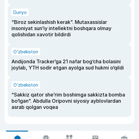
Dunyo
“Biroz sekinlashish kerak”. Mutaxassislar
insoniyat sun’iy intellektni boshqara olmay
qolishidan xavotir bildirdi
O‘zbekiston
Andijonda Tracker’ga 21 nafar bog‘cha bolasini
joylab, YTH sodir etgan ayolga sud hukmi o‘qildi
O‘zbekiston
“Sakkiz qator she’rim boshimga sakkizta bomba
bo‘lgan”. Abdulla Oripovni siyosiy ayblovlardan
asrab qolgan voqea