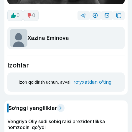
0
0
Xazina Eminova
Izohlar
ro‘yxatdan o‘ting
Izoh qoldirish uchun, avval
So‘nggi yangiliklar
Vengriya Oliy sudi sobiq raisi prezidentlikka
nomzodini qoʻydi