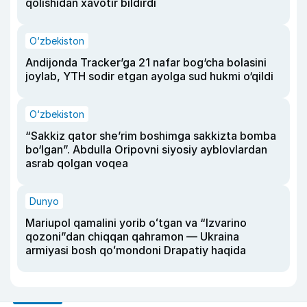
qolishidan xavotir bildirdi
O‘zbekiston
Andijonda Tracker’ga 21 nafar bog‘cha bolasini
joylab, YTH sodir etgan ayolga sud hukmi o‘qildi
O‘zbekiston
“Sakkiz qator she’rim boshimga sakkizta bomba
bo‘lgan”. Abdulla Oripovni siyosiy ayblovlardan
asrab qolgan voqea
Dunyo
Mariupol qamalini yorib oʻtgan va “Izvarino
qozoni”dan chiqqan qahramon — Ukraina
armiyasi bosh qoʻmondoni Drapatiy haqida