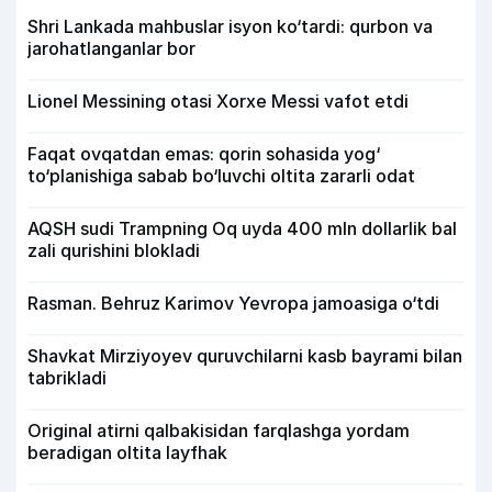
Shri Lankada mahbuslar isyon ko‘tardi: qurbon va
jarohatlanganlar bor
Lionel Messining otasi Xorxe Messi vafot etdi
Faqat ovqatdan emas: qorin sohasida yog‘
to‘planishiga sabab bo‘luvchi oltita zararli odat
AQSH sudi Trampning Oq uyda 400 mln dollarlik bal
zali qurishini blokladi
Rasman. Behruz Karimov Yevropa jamoasiga o‘tdi
Shavkat Mirziyoyev quruvchilarni kasb bayrami bilan
tabrikladi
Original atirni qalbakisidan farqlashga yordam
beradigan oltita layfhak