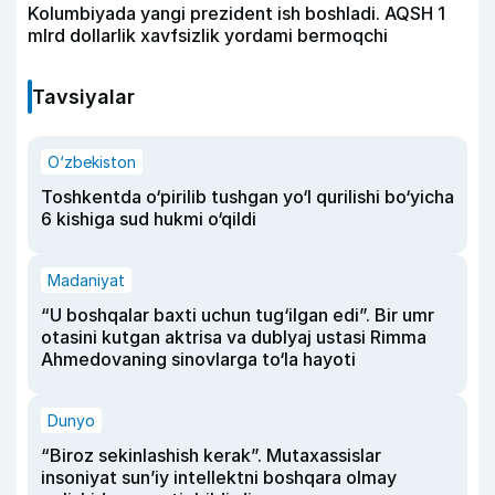
Kolumbiyada yangi prezident ish boshladi. AQSH 1
mlrd dollarlik xavfsizlik yordami bermoqchi
Tavsiyalar
O‘zbekiston
Toshkentda o‘pirilib tushgan yo‘l qurilishi bo‘yicha
6 kishiga sud hukmi o‘qildi
Madaniyat
“U boshqalar baxti uchun tug‘ilgan edi”. Bir umr
otasini kutgan aktrisa va dublyaj ustasi Rimma
Ahmedovaning sinovlarga to‘la hayoti
Dunyo
“Biroz sekinlashish kerak”. Mutaxassislar
insoniyat sun’iy intellektni boshqara olmay