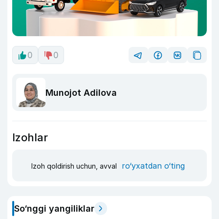
0
0
Munojot Adilova
Izohlar
ro‘yxatdan o‘ting
Izoh qoldirish uchun, avval
So‘nggi yangiliklar