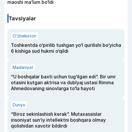
maoshi ma’lum bo‘ldi
Tavsiyalar
O‘zbekiston
Toshkentda o‘pirilib tushgan yo‘l qurilishi bo‘yicha
6 kishiga sud hukmi o‘qildi
Madaniyat
“U boshqalar baxti uchun tug‘ilgan edi”. Bir umr
otasini kutgan aktrisa va dublyaj ustasi Rimma
Ahmedovaning sinovlarga to‘la hayoti
Dunyo
“Biroz sekinlashish kerak”. Mutaxassislar
insoniyat sun’iy intellektni boshqara olmay
qolishidan xavotir bildirdi