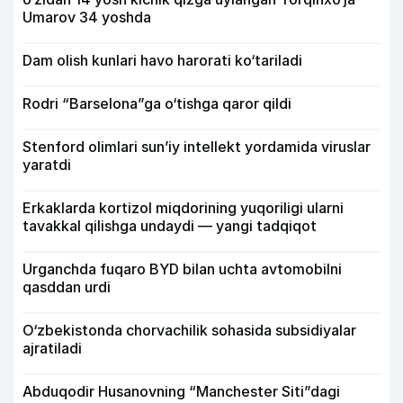
Umarov 34 yoshda
Dam olish kunlari havo harorati ko‘tariladi
Rodri “Barselona”ga o‘tishga qaror qildi
Stenford olimlari sun’iy intellekt yordamida viruslar
yaratdi
Erkaklarda kortizol miqdorining yuqoriligi ularni
tavakkal qilishga undaydi — yangi tadqiqot
Urganchda fuqaro BYD bilan uchta avtomobilni
qasddan urdi
O‘zbekistonda chorvachilik sohasida subsidiyalar
ajratiladi
Abduqodir Husanovning “Manchester Siti”dagi