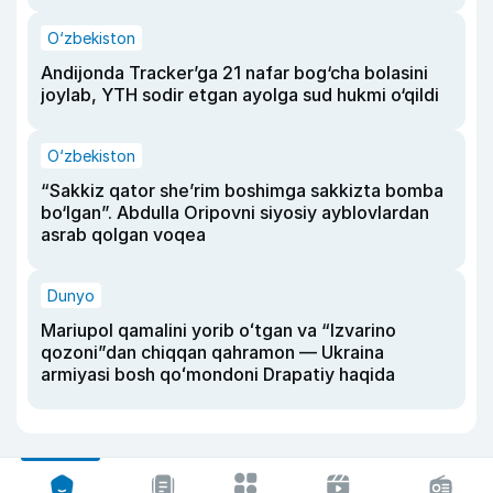
O‘zbekiston
Andijonda Tracker’ga 21 nafar bog‘cha bolasini
joylab, YTH sodir etgan ayolga sud hukmi o‘qildi
O‘zbekiston
“Sakkiz qator she’rim boshimga sakkizta bomba
bo‘lgan”. Abdulla Oripovni siyosiy ayblovlardan
asrab qolgan voqea
Dunyo
Mariupol qamalini yorib oʻtgan va “Izvarino
qozoni”dan chiqqan qahramon — Ukraina
armiyasi bosh qoʻmondoni Drapatiy haqida