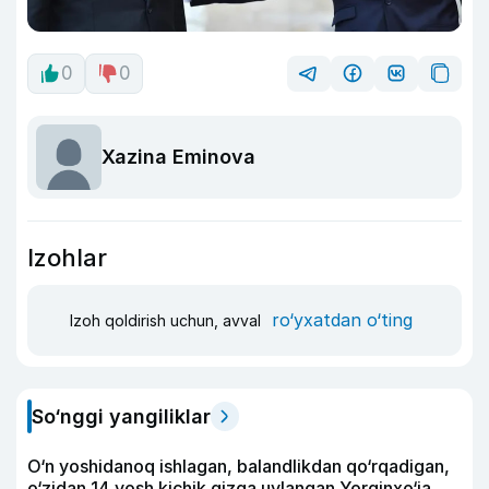
0
0
Xazina Eminova
Izohlar
ro‘yxatdan o‘ting
Izoh qoldirish uchun, avval
So‘nggi yangiliklar
O‘n yoshidanoq ishlagan, balandlikdan qo‘rqadigan,
o‘zidan 14 yosh kichik qizga uylangan Yorqinxo‘ja