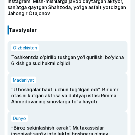
Instagram: Mish-mishlarga javob qaytargan aktyor,
san’atga qaytgan Shahzoda, yo‘lga asfalt yotqizgan
Jahongir Otajonov
Tavsiyalar
O‘zbekiston
Toshkentda o‘pirilib tushgan yo‘l qurilishi bo‘yicha
6 kishiga sud hukmi o‘qildi
Madaniyat
“U boshqalar baxti uchun tug‘ilgan edi”. Bir umr
otasini kutgan aktrisa va dublyaj ustasi Rimma
Ahmedovaning sinovlarga to‘la hayoti
Dunyo
“Biroz sekinlashish kerak”. Mutaxassislar
insoniyat sun’iy intellektni boshqara olmay