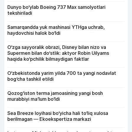
Dunyo bo‘ylab Boeing 737 Max samolyotlari
tekshiriladi
Samarqandda yuk mashinasi YTHga uchrab,
haydovchisi halok bo‘ldi
O‘zga sayyoralik obrazi, Disney bilan nizo va
Supermen bilan do‘stlik: aktyor Robin Uilyams
haqida ko‘pchilik bilmaydigan faktlar
O‘zbekistonda yarim yilda 700 ta yangi nodavlat
bog‘cha tashkil etildi
Qozog‘iston terma jamoasining yangi bosh
murabbiyi ma’lum bo‘ldi
Sea Breeze loyihasi bo‘yicha hali to‘liq xulosa
berilmagan — Ekoekspertiza markazi