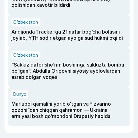
qolishidan xavotir bildirdi
O‘zbekiston
Andijonda Tracker’ga 21 nafar bog‘cha bolasini
joylab, YTH sodir etgan ayolga sud hukmi o‘qildi
O‘zbekiston
“Sakkiz qator she’rim boshimga sakkizta bomba
bo‘lgan”. Abdulla Oripovni siyosiy ayblovlardan
asrab qolgan voqea
Dunyo
Mariupol qamalini yorib oʻtgan va “Izvarino
qozoni”dan chiqqan qahramon — Ukraina
armiyasi bosh qoʻmondoni Drapatiy haqida