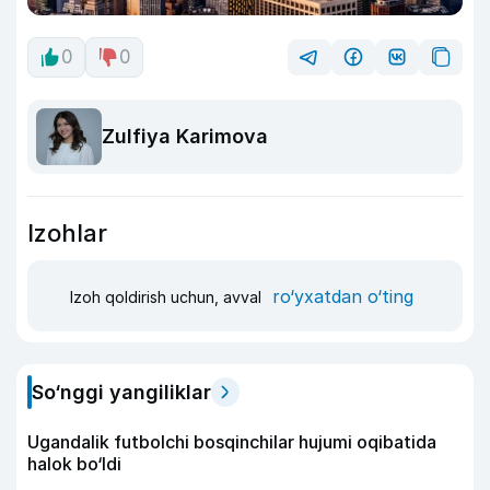
0
0
Zulfiya Karimova
Izohlar
ro‘yxatdan o‘ting
Izoh qoldirish uchun, avval
So‘nggi yangiliklar
Ugandalik futbolchi bosqinchilar hujumi oqibatida
halok bo‘ldi