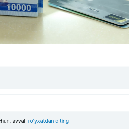
uchun, avval
ro‘yxatdan o‘ting