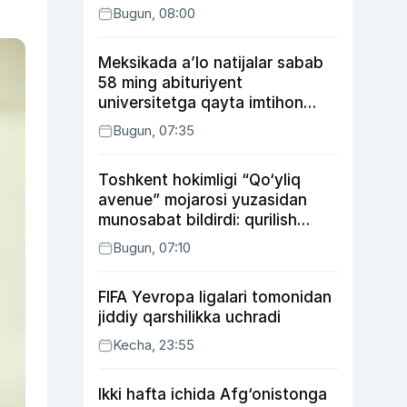
Bugun, 08:00
Meksikada a’lo natijalar sabab
58 ming abituriyent
universitetga qayta imtihon
topshiradi
Bugun, 07:35
Toshkent hokimligi “Qo‘yliq
avenue” mojarosi yuzasidan
munosabat bildirdi: qurilish
ishlarining 53 foizi yakunlangan
Bugun, 07:10
FIFA Yevropa ligalari tomonidan
jiddiy qarshilikka uchradi
Kecha, 23:55
Ikki hafta ichida Afg‘onistonga