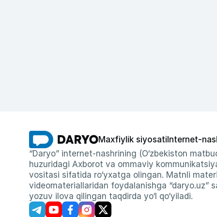
Maxfiylik siyosati
Internet-nas
“Daryo” internet-nashrining (O‘zbekiston matbuo
huzuridagi Axborot va ommaviy kommunikatsiyal
vositasi sifatida ro‘yxatga olingan. Matnli materi
videomateriallaridan foydalanishga “daryo.uz” sa
yozuv ilova qilingan taqdirda yo‘l qo‘yiladi.