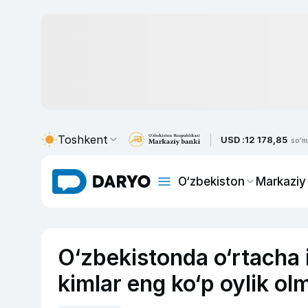
Toshkent
USD :
12 178,85
so'm
O‘zbekiston
Markaziy
O‘zbekistonda o‘rtacha is
kimlar eng ko‘p oylik o