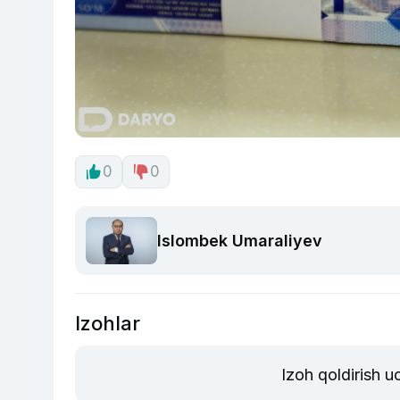
0
0
Islombek Umaraliyev
Izohlar
Izoh qoldirish 