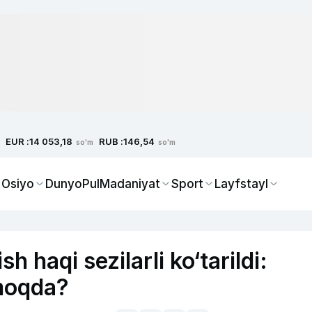
EUR :
RUB :
14 053,18
146,54
so'm
so'm
 Osiyo
Dunyo
Pul
Madaniyat
Sport
Layfstayl
h haqi sezilarli ko‘tarildi:
lmoqda?