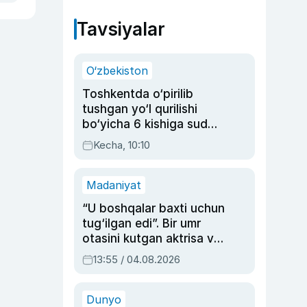
Tavsiyalar
O‘zbekiston
Toshkentda o‘pirilib
tushgan yo‘l qurilishi
bo‘yicha 6 kishiga sud
hukmi o‘qildi
Kecha, 10:10
Madaniyat
“U boshqalar baxti uchun
tug‘ilgan edi”. Bir umr
otasini kutgan aktrisa va
dublyaj ustasi Rimma
13:55 / 04.08.2026
Ahmedovaning
sinovlarga to‘la hayoti
Dunyo