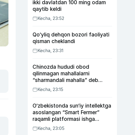
ikki davlatdan 100 ming odam
qaytib keldi
Kecha, 23:52
Qo‘yliq dehqon bozori faoliyati
qisman cheklandi
Kecha, 23:31
Chinozda hududi obod
qilinmagan mahallalarni
“sharmandali mahalla” deb
belgilash boshlandi
Kecha, 23:15
O‘zbekistonda sun‘iy intellektga
asoslangan “Smart Fermer”
raqamli platformasi ishga
tushiriladi
Kecha, 23:05