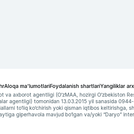
hr
Aloqa ma'lumotlari
Foydalanish shartlari
Yangiliklar arx
t va axborot agentligi (O‘zMAA, hozirgi O‘zbekiston Res
ar agentligi) tomonidan 13.03.2015 yil sanasida 0944
allarni to‘liq ko‘chirish yoki qisman iqtibos keltirishga, 
ytiga giperhavola mavjud bo‘lgan va/yoki “Daryo” intern