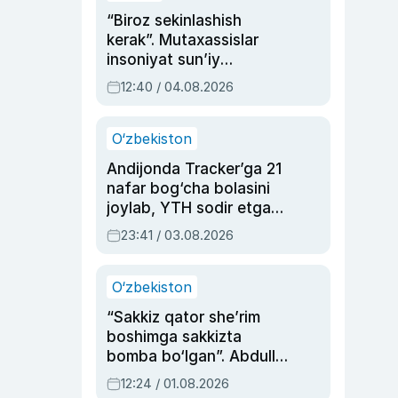
“Biroz sekinlashish
kerak”. Mutaxassislar
insoniyat sun’iy
intellektni boshqara
12:40 / 04.08.2026
olmay qolishidan xavotir
bildirdi
O‘zbekiston
Andijonda Tracker’ga 21
nafar bog‘cha bolasini
joylab, YTH sodir etgan
ayolga sud hukmi o‘qildi
23:41 / 03.08.2026
O‘zbekiston
“Sakkiz qator she’rim
boshimga sakkizta
bomba bo‘lgan”. Abdulla
Oripovni siyosiy
12:24 / 01.08.2026
ayblovlardan asrab