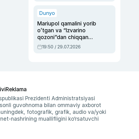
qolgan voqea
Dunyo
Mariupol qamalini yorib
oʻtgan va “Izvarino
qozoni”dan chiqqan
qahramon — Ukraina
19:50 / 29.07.2026
armiyasi bosh
qoʻmondoni Drapatiy
haqida
ivi
Reklama
publikasi Prezidenti Administratsiyasi
-sonli guvohnoma bilan ommaviy axborot
shuningdek, fotografik, grafik, audio va/yoki
et-nashrining muallifligini ko‘rsatuvchi