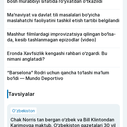
bosh murabbiyi sifatida ro‘yxatdan o‘tkazildi
Ma’naviyat va davlat tili masalalari bo‘yicha
maslahatchi faoliyatini tashkil etish tartibi belgilandi
Mashhur filmlardagi improvizatsiya qilingan bo‘lsa-
da, kesib tashlanmagan epizodlar (video)
Eronda Xavfsizlik kengashi rahbari o‘zgardi. Bu
nimani anglatadi?
“Barselona” Rodri uchun qancha to‘lashi ma’lum
bo‘ldi — Mundo Deportivo
Tavsiyalar
O‘zbekiston
Chak Norris tan bergan o‘zbek va Bill Klintondan
Karimovga maktub. O‘zbekiston gazetalari 30 yil