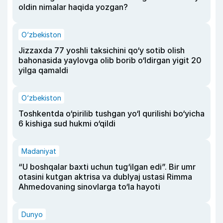
oldin nimalar haqida yozgan?
O‘zbekiston
Jizzaxda 77 yoshli taksichini qo‘y sotib olish
bahonasida yaylovga olib borib o‘ldirgan yigit 20
yilga qamaldi
O‘zbekiston
Toshkentda o‘pirilib tushgan yo‘l qurilishi bo‘yicha
6 kishiga sud hukmi o‘qildi
Madaniyat
“U boshqalar baxti uchun tug‘ilgan edi”. Bir umr
otasini kutgan aktrisa va dublyaj ustasi Rimma
Ahmedovaning sinovlarga to‘la hayoti
Dunyo