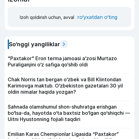
ro‘yxatdan o‘ting
Izoh qoldirish uchun, avval
So‘nggi yangiliklar
"Paxtakor" Eron terma jamoasi a’zosi Murtazo
Puraliganjini o‘z safiga qo‘shib oldi
Chak Norris tan bergan o‘zbek va Bill Klintondan
Karimovga maktub. O‘zbekiston gazetalari 30 yil
oldin nimalar haqida yozgan?
Sahnada olamshumul shon-shuhratga erishgan
bo‘lsa-da, hayotda o‘ta baxtsiz bo‘lgan qo‘shiqchi —
Uitni Hyustonning fojiali taqdiri
Emilian Karas Chempionlar Ligasida “Paxtakor”