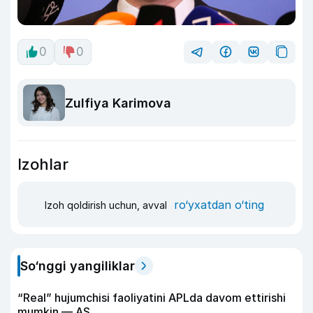
0
0
Zulfiya Karimova
Izohlar
ro‘yxatdan o‘ting
Izoh qoldirish uchun, avval
So‘nggi yangiliklar
“Real” hujumchisi faoliyatini APLda davom ettirishi
mumkin — AS