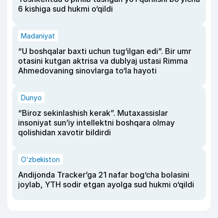
6 kishiga sud hukmi o‘qildi
Madaniyat
“U boshqalar baxti uchun tug‘ilgan edi”. Bir umr
otasini kutgan aktrisa va dublyaj ustasi Rimma
Ahmedovaning sinovlarga to‘la hayoti
Dunyo
“Biroz sekinlashish kerak”. Mutaxassislar
insoniyat sun’iy intellektni boshqara olmay
qolishidan xavotir bildirdi
O‘zbekiston
Andijonda Tracker’ga 21 nafar bog‘cha bolasini
joylab, YTH sodir etgan ayolga sud hukmi o‘qildi