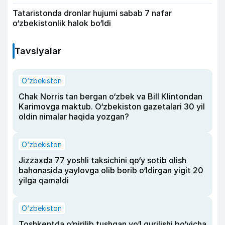
Tataristonda dronlar hujumi sabab 7 nafar
o‘zbekistonlik halok bo‘ldi
Tavsiyalar
O‘zbekiston
Chak Norris tan bergan o‘zbek va Bill Klintondan
Karimovga maktub. O‘zbekiston gazetalari 30 yil
oldin nimalar haqida yozgan?
O‘zbekiston
Jizzaxda 77 yoshli taksichini qo‘y sotib olish
bahonasida yaylovga olib borib o‘ldirgan yigit 20
yilga qamaldi
O‘zbekiston
Toshkentda o‘pirilib tushgan yo‘l qurilishi bo‘yicha