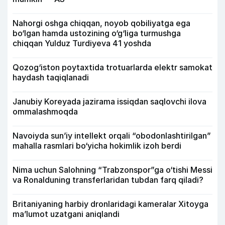
Nahorgi oshga chiqqan, noyob qobiliyatga ega
bo‘lgan hamda ustozining o‘g‘liga turmushga
chiqqan Yulduz Turdiyeva 41 yoshda
Qozog‘iston poytaxtida trotuarlarda elektr samokat
haydash taqiqlanadi
Janubiy Koreyada jazirama issiqdan saqlovchi ilova
ommalashmoqda
Navoiyda sun’iy intellekt orqali “obodonlashtirilgan”
mahalla rasmlari bo‘yicha hokimlik izoh berdi
Nima uchun Salohning “Trabzonspor”ga o‘tishi Messi
va Ronalduning transferlaridan tubdan farq qiladi?
Britaniyaning harbiy dronlaridagi kameralar Xitoyga
ma’lumot uzatgani aniqlandi