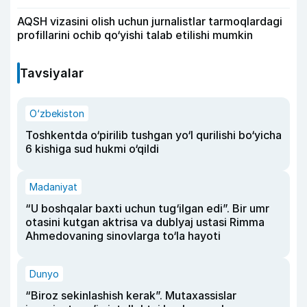
AQSH vizasini olish uchun jurnalistlar tarmoqlardagi
profillarini ochib qo‘yishi talab etilishi mumkin
Tavsiyalar
O‘zbekiston
Toshkentda o‘pirilib tushgan yo‘l qurilishi bo‘yicha
6 kishiga sud hukmi o‘qildi
Madaniyat
“U boshqalar baxti uchun tug‘ilgan edi”. Bir umr
otasini kutgan aktrisa va dublyaj ustasi Rimma
Ahmedovaning sinovlarga to‘la hayoti
Dunyo
“Biroz sekinlashish kerak”. Mutaxassislar