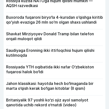
Rossiya kuzda NATOga hujum qilishi mumkin —
AQSH razvedkasi
Buxoroda fuqaroni biryo‘la 4-kursdan o’qishga kiritib
qo’yish evaziga 26 mln so’m olgan shaxs ushlandi
Shavkat Mirziyoyev Donald Tramp bilan telefon
orqali muloqot qildi
Saudiyaga Eronning ikki ittifoqchisi hujum qilishi
kutilmoqda
Rossiyada YTH oqibatida ikki nafar O‘zbekiston
fuqarosi halok bo‘ldi
Jahon klassikasi: hayotda hech bo‘lmaganda bir
marta o‘qish kerak bo‘lgan kitoblar (II qism)
Britaniyalik 97 yoshli ko‘zi ojiz ayol samolyot
qanotida uchib rekord o‘rnatdi (video)