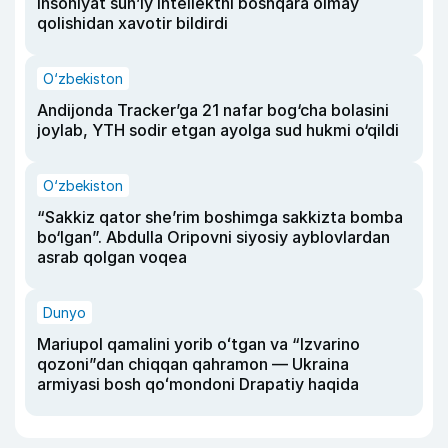
insoniyat sun’iy intellektni boshqara olmay
qolishidan xavotir bildirdi
O‘zbekiston
Andijonda Tracker’ga 21 nafar bog‘cha bolasini
joylab, YTH sodir etgan ayolga sud hukmi o‘qildi
O‘zbekiston
“Sakkiz qator she’rim boshimga sakkizta bomba
bo‘lgan”. Abdulla Oripovni siyosiy ayblovlardan
asrab qolgan voqea
Dunyo
Mariupol qamalini yorib oʻtgan va “Izvarino
qozoni”dan chiqqan qahramon — Ukraina
armiyasi bosh qoʻmondoni Drapatiy haqida