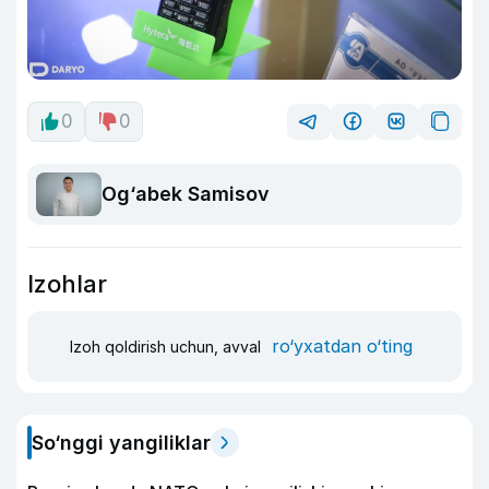
0
0
Og‘abek Samisov
Izohlar
ro‘yxatdan o‘ting
Izoh qoldirish uchun, avval
So‘nggi yangiliklar