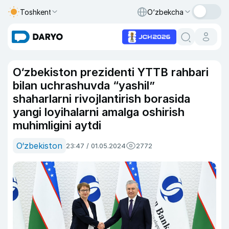
Toshkent
O‘zbekcha
O‘zbekiston prezidenti YTTB rahbari
bilan uchrashuvda “yashil”
shaharlarni rivojlantirish borasida
yangi loyihalarni amalga oshirish
muhimligini aytdi
O‘zbekiston
23:47 / 01.05.2024
2772