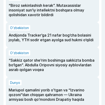
“Biroz sekinlashish kerak”. Mutaxassislar
insoniyat sun’iy intellektni boshqara olmay
qolishidan xavotir bildirdi
O‘zbekiston
Andijonda Tracker’ga 21 nafar bog‘cha bolasini
joylab, YTH sodir etgan ayolga sud hukmi o‘qildi
O‘zbekiston
“Sakkiz qator she’rim boshimga sakkizta bomba
bo‘lgan”. Abdulla Oripovni siyosiy ayblovlardan
asrab qolgan voqea
Dunyo
Mariupol qamalini yorib oʻtgan va “Izvarino
qozoni”dan chiqqan qahramon — Ukraina
armiyasi bosh qoʻmondoni Drapatiy haqida