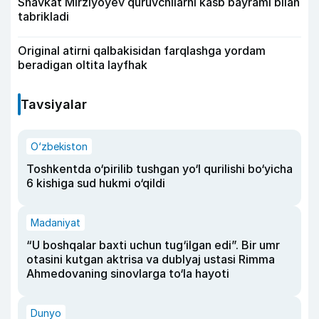
Shavkat Mirziyoyev quruvchilarni kasb bayrami bilan
tabrikladi
Original atirni qalbakisidan farqlashga yordam
beradigan oltita layfhak
Tavsiyalar
O‘zbekiston
Toshkentda o‘pirilib tushgan yo‘l qurilishi bo‘yicha
6 kishiga sud hukmi o‘qildi
Madaniyat
“U boshqalar baxti uchun tug‘ilgan edi”. Bir umr
otasini kutgan aktrisa va dublyaj ustasi Rimma
Ahmedovaning sinovlarga to‘la hayoti
Dunyo