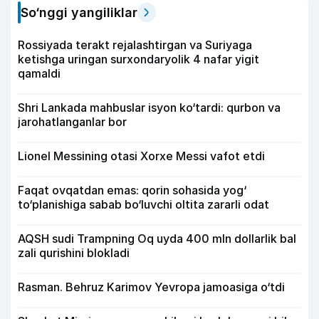
So‘nggi yangiliklar
Rossiyada terakt rejalashtirgan va Suriyaga
ketishga uringan surxondaryolik 4 nafar yigit
qamaldi
Shri Lankada mahbuslar isyon ko‘tardi: qurbon va
jarohatlanganlar bor
Lionel Messining otasi Xorxe Messi vafot etdi
Faqat ovqatdan emas: qorin sohasida yog‘
to‘planishiga sabab bo‘luvchi oltita zararli odat
AQSH sudi Trampning Oq uyda 400 mln dollarlik bal
zali qurishini blokladi
Rasman. Behruz Karimov Yevropa jamoasiga o‘tdi