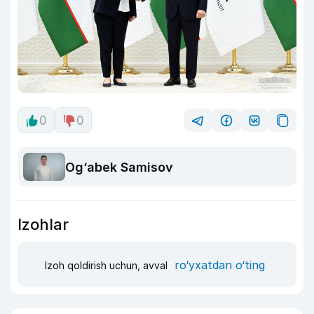
0
0
Og‘abek Samisov
Izohlar
ro‘yxatdan o‘ting
Izoh qoldirish uchun, avval