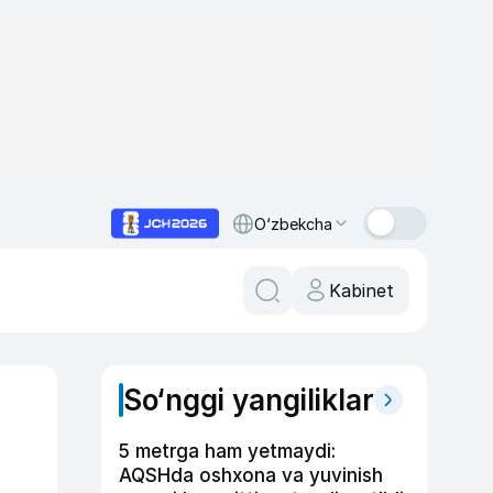
O‘zbekcha
Kabinet
So‘nggi yangiliklar
5 metrga ham yetmaydi:
AQSHda oshxona va yuvinish