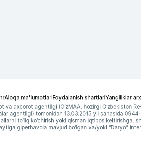
hr
Aloqa ma'lumotlari
Foydalanish shartlari
Yangiliklar arx
t va axborot agentligi (O‘zMAA, hozirgi O‘zbekiston Res
ar agentligi) tomonidan 13.03.2015 yil sanasida 0944
allarni to‘liq ko‘chirish yoki qisman iqtibos keltirishga, 
ytiga giperhavola mavjud bo‘lgan va/yoki “Daryo” intern