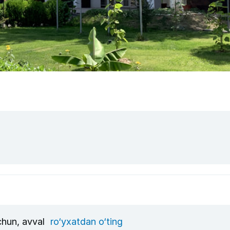
uchun, avval
ro‘yxatdan o‘ting