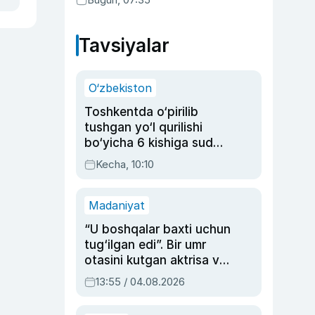
Tavsiyalar
O‘zbekiston
Toshkentda o‘pirilib
tushgan yo‘l qurilishi
bo‘yicha 6 kishiga sud
hukmi o‘qildi
Kecha, 10:10
Madaniyat
“U boshqalar baxti uchun
tug‘ilgan edi”. Bir umr
otasini kutgan aktrisa va
dublyaj ustasi Rimma
13:55 / 04.08.2026
Ahmedovaning
sinovlarga to‘la hayoti