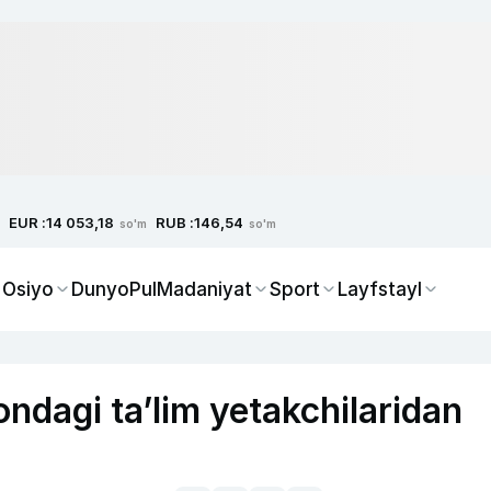
EUR :
RUB :
14 053,18
146,54
so'm
so'm
 Osiyo
Dunyo
Pul
Madaniyat
Sport
Layfstayl
ondagi ta’lim yetakchilaridan