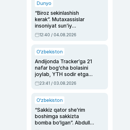
Dunyo
“Biroz sekinlashish
kerak”. Mutaxassislar
insoniyat sun’iy
intellektni boshqara
12:40 / 04.08.2026
olmay qolishidan xavotir
bildirdi
O‘zbekiston
Andijonda Tracker’ga 21
nafar bog‘cha bolasini
joylab, YTH sodir etgan
ayolga sud hukmi o‘qildi
23:41 / 03.08.2026
O‘zbekiston
“Sakkiz qator she’rim
boshimga sakkizta
bomba bo‘lgan”. Abdulla
Oripovni siyosiy