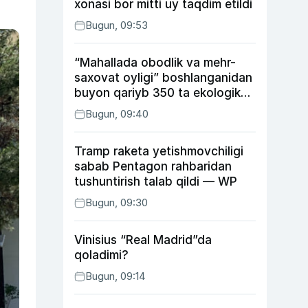
xonasi bor mitti uy taqdim etildi
Bugun, 09:53
“Mahallada obodlik va mehr-
saxovat oyligi” boshlanganidan
buyon qariyb 350 ta ekologik
huquqbuzarlik aniqlandi
Bugun, 09:40
Tramp raketa yetishmovchiligi
sabab Pentagon rahbaridan
tushuntirish talab qildi — WP
Bugun, 09:30
Vinisius “Real Madrid”da
qoladimi?
Bugun, 09:14