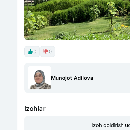
0
0
Munojot Adilova
Izohlar
Izoh qoldirish 