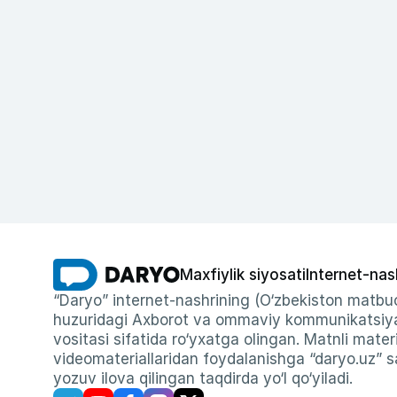
Maxfiylik siyosati
Internet-nas
“Daryo” internet-nashrining (O‘zbekiston matbuo
huzuridagi Axborot va ommaviy kommunikatsiyal
vositasi sifatida ro‘yxatga olingan. Matnli materi
videomateriallaridan foydalanishga “daryo.uz” sa
yozuv ilova qilingan taqdirda yo‘l qo‘yiladi.