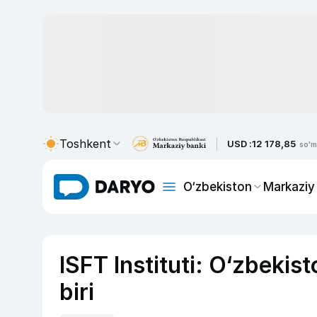
Toshkent
USD :
12 178,85
so'm
O‘zbekiston
Markaziy
ISFT Instituti: O‘zbekist
biri