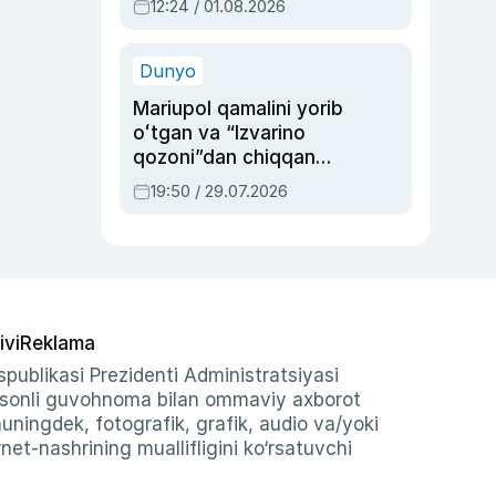
12:24 / 01.08.2026
ayblovlardan asrab
qolgan voqea
Dunyo
Mariupol qamalini yorib
oʻtgan va “Izvarino
qozoni”dan chiqqan
qahramon — Ukraina
19:50 / 29.07.2026
armiyasi bosh
qoʻmondoni Drapatiy
haqida
ivi
Reklama
publikasi Prezidenti Administratsiyasi
-sonli guvohnoma bilan ommaviy axborot
shuningdek, fotografik, grafik, audio va/yoki
et-nashrining muallifligini ko‘rsatuvchi