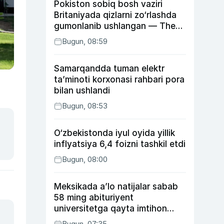
Pokiston sobiq bosh vaziri
Britaniyada qizlarni zo‘rlashda
gumonlanib ushlangan — The
Guardian
Bugun, 08:59
Samarqandda tuman elektr
ta’minoti korxonasi rahbari pora
bilan ushlandi
Bugun, 08:53
O‘zbekistonda iyul oyida yillik
inflyatsiya 6,4 foizni tashkil etdi
Bugun, 08:00
Meksikada a’lo natijalar sabab
58 ming abituriyent
universitetga qayta imtihon
topshiradi
Bugun, 07:35