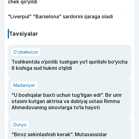
chek qo‘yildi
“Liverpul” “Barselona” sardorini ijaraga oladi
Tavsiyalar
O‘zbekiston
Toshkentda o‘pirilib tushgan yo‘l qurilishi bo‘yicha
6 kishiga sud hukmi o‘qildi
Madaniyat
“U boshqalar baxti uchun tug‘ilgan edi”. Bir umr
otasini kutgan aktrisa va dublyaj ustasi Rimma
Ahmedovaning sinovlarga to‘la hayoti
Dunyo
“Biroz sekinlashish kerak”. Mutaxassislar