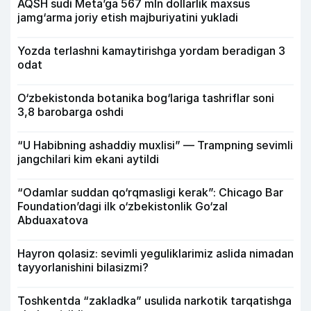
AQSH sudi Meta’ga 567 mln dollarlik maxsus
jamg‘arma joriy etish majburiyatini yukladi
Yozda terlashni kamaytirishga yordam beradigan 3
odat
O‘zbekistonda botanika bog‘lariga tashriflar soni
3,8 barobarga oshdi
“U Habibning ashaddiy muxlisi” — Trampning sevimli
jangchilari kim ekani aytildi
“Odamlar suddan qo‘rqmasligi kerak”: Chicago Bar
Foundation’dagi ilk o‘zbekistonlik Go‘zal
Abduaxatova
Hayron qolasiz: sevimli yeguliklarimiz aslida nimadan
tayyorlanishini bilasizmi?
Toshkentda “zakladka” usulida narkotik tarqatishga