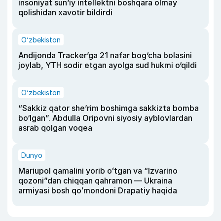
insoniyat sun’iy intellektni boshqara olmay
qolishidan xavotir bildirdi
O‘zbekiston
Andijonda Tracker’ga 21 nafar bog‘cha bolasini
joylab, YTH sodir etgan ayolga sud hukmi o‘qildi
O‘zbekiston
“Sakkiz qator she’rim boshimga sakkizta bomba
bo‘lgan”. Abdulla Oripovni siyosiy ayblovlardan
asrab qolgan voqea
Dunyo
Mariupol qamalini yorib oʻtgan va “Izvarino
qozoni”dan chiqqan qahramon — Ukraina
armiyasi bosh qoʻmondoni Drapatiy haqida