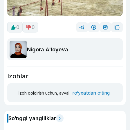
0
0
Nigora A'loyeva
Izohlar
ro‘yxatdan o‘ting
Izoh qoldirish uchun, avval
So‘nggi yangiliklar