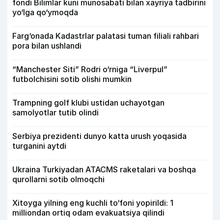
fondi Bilimlar kuni munosabati bilan xayriya tadbirini
yo‘lga qo‘ymoqda
Farg‘onada Kadastrlar palatasi tuman filiali rahbari
pora bilan ushlandi
“Manchester Siti” Rodri o‘rniga “Liverpul”
futbolchisini sotib olishi mumkin
Trampning golf klubi ustidan uchayotgan
samolyotlar tutib olindi
Serbiya prezidenti dunyo katta urush yoqasida
turganini aytdi
Ukraina Turkiyadan ATACMS raketalari va boshqa
qurollarni sotib olmoqchi
Xitoyga yilning eng kuchli to‘foni yopirildi: 1
milliondan ortiq odam evakuatsiya qilindi