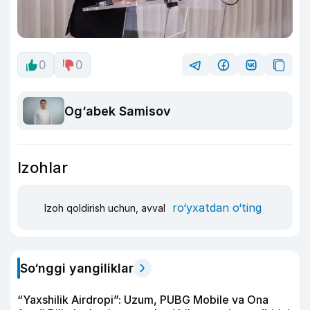
0
0
Og‘abek Samisov
Izohlar
ro‘yxatdan o‘ting
Izoh qoldirish uchun, avval
So‘nggi yangiliklar
“Yaxshilik Airdropi”: Uzum, PUBG Mobile va Ona