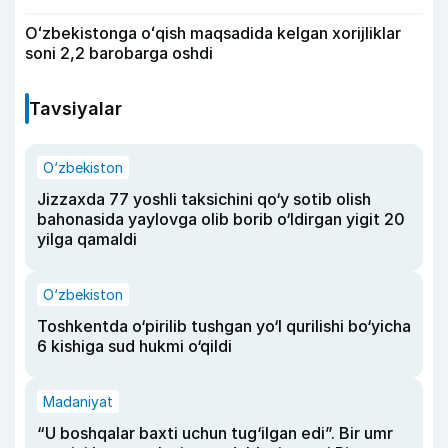
Oʻzbekistonga oʻqish maqsadida kelgan xorijliklar
soni 2,2 barobarga oshdi
Tavsiyalar
O‘zbekiston
Jizzaxda 77 yoshli taksichini qo‘y sotib olish
bahonasida yaylovga olib borib o‘ldirgan yigit 20
yilga qamaldi
O‘zbekiston
Toshkentda o‘pirilib tushgan yo‘l qurilishi bo‘yicha
6 kishiga sud hukmi o‘qildi
Madaniyat
“U boshqalar baxti uchun tug‘ilgan edi”. Bir umr