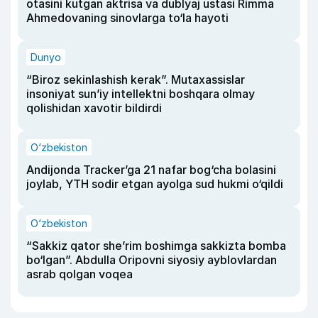
otasini kutgan aktrisa va dublyaj ustasi Rimma
Ahmedovaning sinovlarga to‘la hayoti
Dunyo
“Biroz sekinlashish kerak”. Mutaxassislar
insoniyat sun’iy intellektni boshqara olmay
qolishidan xavotir bildirdi
O‘zbekiston
Andijonda Tracker’ga 21 nafar bog‘cha bolasini
joylab, YTH sodir etgan ayolga sud hukmi o‘qildi
O‘zbekiston
“Sakkiz qator she’rim boshimga sakkizta bomba
bo‘lgan”. Abdulla Oripovni siyosiy ayblovlardan
asrab qolgan voqea