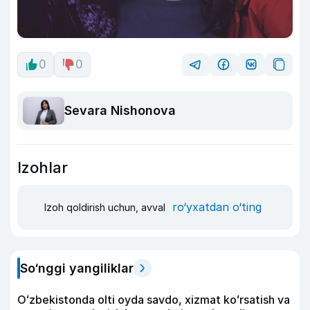
0
0
Sevara Nishonova
Izohlar
ro‘yxatdan o‘ting
Izoh qoldirish uchun, avval
So‘nggi yangiliklar
Oʻzbekistonda olti oyda savdo, xizmat koʻrsatish va