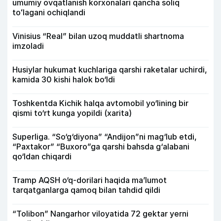
umumiy ovqatlanish korxonalari qancha soliq
toʻlagani ochiqlandi
Vinisius “Real” bilan uzoq muddatli shartnoma
imzoladi
Husiylar hukumat kuchlariga qarshi raketalar uchirdi,
kamida 30 kishi halok bo‘ldi
Toshkentda Kichik halqa avtomobil yo‘lining bir
qismi to‘rt kunga yopildi (xarita)
Superliga. “So‘g‘diyona” “Andijon”ni mag‘lub etdi,
“Paxtakor” “Buxoro”ga qarshi bahsda g‘alabani
qo‘ldan chiqardi
Tramp AQSH o‘q-dorilari haqida ma’lumot
tarqatganlarga qamoq bilan tahdid qildi
“Tolibon” Nangarhor viloyatida 72 gektar yerni