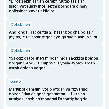
“Biroz sekinlashish kerak”. Mutaxassislar
insoniyat sun’iy intellektni boshqara olmay
qolishidan xavotir bildirdi
O‘zbekiston
Andijonda Tracker’ga 21 nafar bog‘cha bolasini
joylab, YTH sodir etgan ayolga sud hukmi o‘qildi
O‘zbekiston
“Sakkiz qator she’rim boshimga sakkizta bomba
bo‘lgan”. Abdulla Oripovni siyosiy ayblovlardan
asrab qolgan voqea
Dunyo
Mariupol qamalini yorib oʻtgan va “Izvarino
qozoni”dan chiqqan qahramon — Ukraina
armiyasi bosh qoʻmondoni Drapatiy haqida