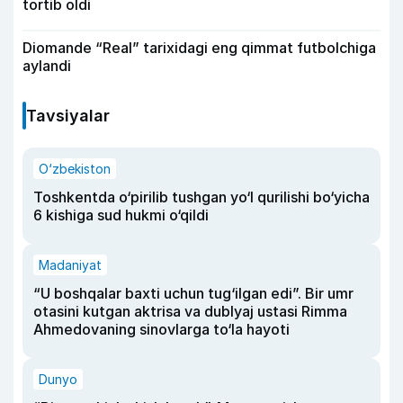
tortib oldi
Diomande “Real” tarixidagi eng qimmat futbolchiga
aylandi
Tavsiyalar
O‘zbekiston
Toshkentda o‘pirilib tushgan yo‘l qurilishi bo‘yicha
6 kishiga sud hukmi o‘qildi
Madaniyat
“U boshqalar baxti uchun tug‘ilgan edi”. Bir umr
otasini kutgan aktrisa va dublyaj ustasi Rimma
Ahmedovaning sinovlarga to‘la hayoti
Dunyo