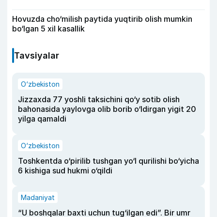
Hovuzda cho‘milish paytida yuqtirib olish mumkin
bo‘lgan 5 xil kasallik
Tavsiyalar
O‘zbekiston
Jizzaxda 77 yoshli taksichini qo‘y sotib olish
bahonasida yaylovga olib borib o‘ldirgan yigit 20
yilga qamaldi
O‘zbekiston
Toshkentda o‘pirilib tushgan yo‘l qurilishi bo‘yicha
6 kishiga sud hukmi o‘qildi
Madaniyat
“U boshqalar baxti uchun tug‘ilgan edi”. Bir umr