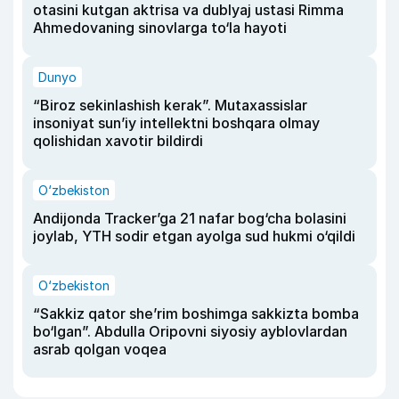
otasini kutgan aktrisa va dublyaj ustasi Rimma
Ahmedovaning sinovlarga to‘la hayoti
Dunyo
“Biroz sekinlashish kerak”. Mutaxassislar
insoniyat sun’iy intellektni boshqara olmay
qolishidan xavotir bildirdi
O‘zbekiston
Andijonda Tracker’ga 21 nafar bog‘cha bolasini
joylab, YTH sodir etgan ayolga sud hukmi o‘qildi
O‘zbekiston
“Sakkiz qator she’rim boshimga sakkizta bomba
bo‘lgan”. Abdulla Oripovni siyosiy ayblovlardan
asrab qolgan voqea