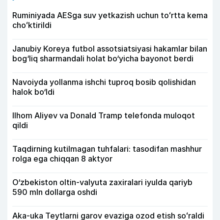
Ruminiyada AESga suv yetkazish uchun toʻrtta kema
choʻktirildi
Janubiy Koreya futbol assotsiatsiyasi hakamlar bilan
bog‘liq sharmandali holat bo‘yicha bayonot berdi
Navoiyda yollanma ishchi tuproq bosib qolishidan
halok bo‘ldi
Ilhom Aliyev va Donald Tramp telefonda muloqot
qildi
Taqdirning kutilmagan tuhfalari: tasodifan mashhur
rolga ega chiqqan 8 aktyor
O‘zbekiston oltin-valyuta zaxiralari iyulda qariyb
590 mln dollarga oshdi
Aka-uka Teytlarni garov evaziga ozod etish soʻraldi