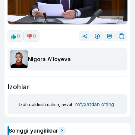
0
0
Nigora A'loyeva
Izohlar
ro‘yxatdan o‘ting
Izoh qoldirish uchun, avval
So‘nggi yangiliklar