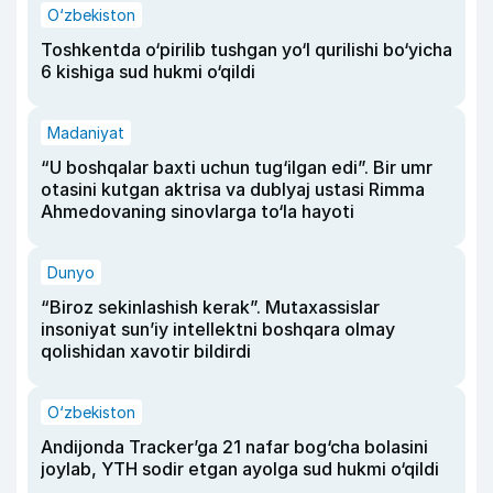
O‘zbekiston
Toshkentda o‘pirilib tushgan yo‘l qurilishi bo‘yicha
6 kishiga sud hukmi o‘qildi
Madaniyat
“U boshqalar baxti uchun tug‘ilgan edi”. Bir umr
otasini kutgan aktrisa va dublyaj ustasi Rimma
Ahmedovaning sinovlarga to‘la hayoti
Dunyo
“Biroz sekinlashish kerak”. Mutaxassislar
insoniyat sun’iy intellektni boshqara olmay
qolishidan xavotir bildirdi
O‘zbekiston
Andijonda Tracker’ga 21 nafar bog‘cha bolasini
joylab, YTH sodir etgan ayolga sud hukmi o‘qildi