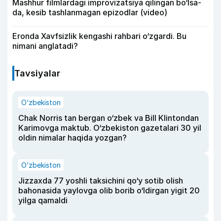
Mashhur filmlardagi improvizatsiya qilingan bo‘lsa-
da, kesib tashlanmagan epizodlar (video)
Eronda Xavfsizlik kengashi rahbari o‘zgardi. Bu
nimani anglatadi?
Tavsiyalar
O‘zbekiston
Chak Norris tan bergan o‘zbek va Bill Klintondan
Karimovga maktub. O‘zbekiston gazetalari 30 yil
oldin nimalar haqida yozgan?
O‘zbekiston
Jizzaxda 77 yoshli taksichini qo‘y sotib olish
bahonasida yaylovga olib borib o‘ldirgan yigit 20
yilga qamaldi