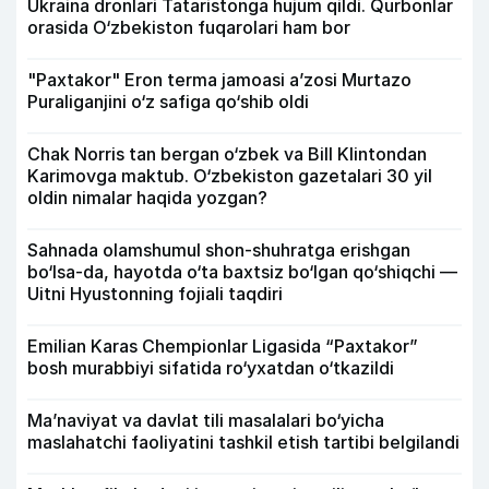
Ukraina dronlari Tataristonga hujum qildi. Qurbonlar
orasida O‘zbekiston fuqarolari ham bor
"Paxtakor" Eron terma jamoasi a’zosi Murtazo
Puraliganjini o‘z safiga qo‘shib oldi
Chak Norris tan bergan o‘zbek va Bill Klintondan
Karimovga maktub. O‘zbekiston gazetalari 30 yil
oldin nimalar haqida yozgan?
Sahnada olamshumul shon-shuhratga erishgan
bo‘lsa-da, hayotda o‘ta baxtsiz bo‘lgan qo‘shiqchi —
Uitni Hyustonning fojiali taqdiri
Emilian Karas Chempionlar Ligasida “Paxtakor”
bosh murabbiyi sifatida ro‘yxatdan o‘tkazildi
Ma’naviyat va davlat tili masalalari bo‘yicha
maslahatchi faoliyatini tashkil etish tartibi belgilandi