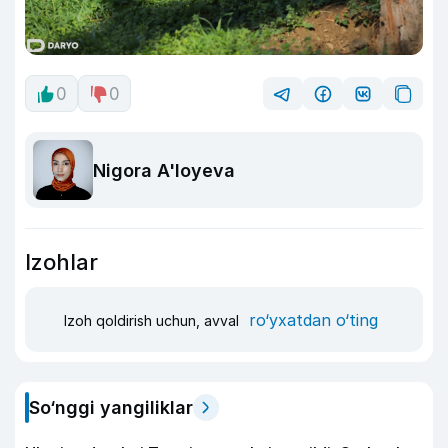
0
0
Nigora A'loyeva
Izohlar
ro‘yxatdan o‘ting
Izoh qoldirish uchun, avval
So‘nggi yangiliklar