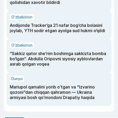
qolishidan xavotir bildirdi
O‘zbekiston
Andijonda Tracker’ga 21 nafar bog‘cha bolasini
joylab, YTH sodir etgan ayolga sud hukmi o‘qildi
O‘zbekiston
“Sakkiz qator she’rim boshimga sakkizta bomba
bo‘lgan”. Abdulla Oripovni siyosiy ayblovlardan
asrab qolgan voqea
Dunyo
Mariupol qamalini yorib oʻtgan va “Izvarino
qozoni”dan chiqqan qahramon — Ukraina
armiyasi bosh qoʻmondoni Drapatiy haqida