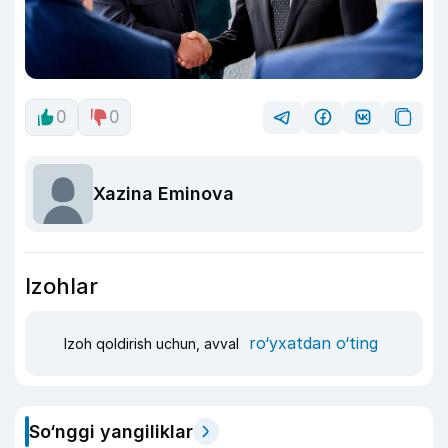
0
0
Xazina Eminova
Izohlar
ro‘yxatdan o‘ting
Izoh qoldirish uchun, avval
So‘nggi yangiliklar