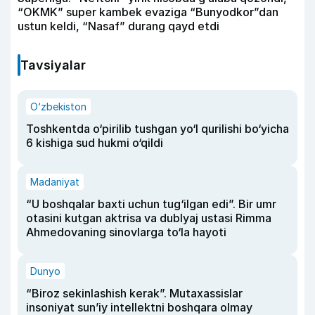
“OKMK” super kambek evaziga “Bunyodkor”dan
ustun keldi, “Nasaf” durang qayd etdi
Tavsiyalar
O‘zbekiston
Toshkentda o‘pirilib tushgan yo‘l qurilishi bo‘yicha
6 kishiga sud hukmi o‘qildi
Madaniyat
“U boshqalar baxti uchun tug‘ilgan edi”. Bir umr
otasini kutgan aktrisa va dublyaj ustasi Rimma
Ahmedovaning sinovlarga to‘la hayoti
Dunyo
“Biroz sekinlashish kerak”. Mutaxassislar
insoniyat sun’iy intellektni boshqara olmay