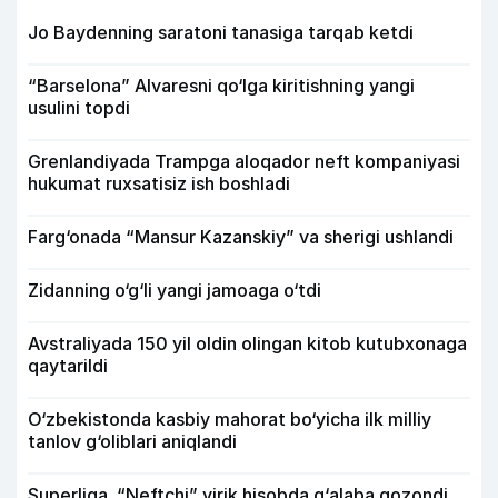
Jo Baydenning saratoni tanasiga tarqab ketdi
“Barselona” Alvaresni qo‘lga kiritishning yangi
usulini topdi
Grenlandiyada Trampga aloqador neft kompaniyasi
hukumat ruxsatisiz ish boshladi
Farg‘onada “Mansur Kazanskiy” va sherigi ushlandi
Zidanning o‘g‘li yangi jamoaga o‘tdi
Avstraliyada 150 yil oldin olingan kitob kutubxonaga
qaytarildi
O‘zbekistonda kasbiy mahorat bo‘yicha ilk milliy
tanlov g‘oliblari aniqlandi
Superliga. “Neftchi” yirik hisobda g‘alaba qozondi,