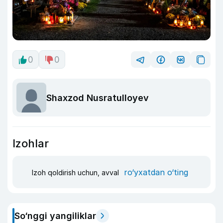
0
0
Shaxzod Nusratulloyev
Izohlar
ro‘yxatdan o‘ting
Izoh qoldirish uchun, avval
So‘nggi yangiliklar