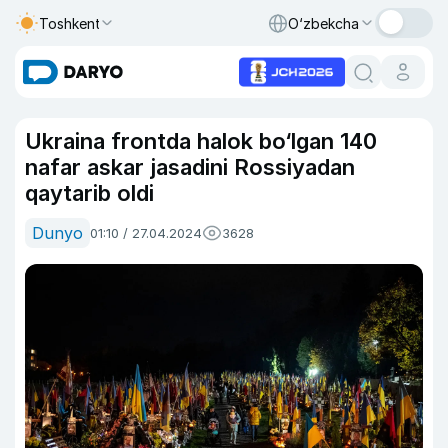
Toshkent
O‘zbekcha
Ukraina frontda halok bo‘lgan 140
nafar askar jasadini Rossiyadan
qaytarib oldi
Dunyo
01:10 / 27.04.2024
3628