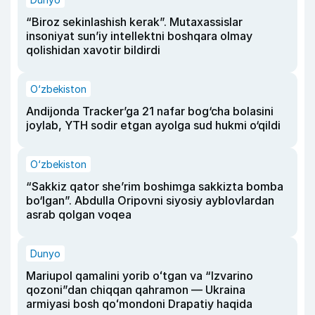
“Biroz sekinlashish kerak”. Mutaxassislar
insoniyat sun’iy intellektni boshqara olmay
qolishidan xavotir bildirdi
O‘zbekiston
Andijonda Tracker’ga 21 nafar bog‘cha bolasini
joylab, YTH sodir etgan ayolga sud hukmi o‘qildi
O‘zbekiston
“Sakkiz qator she’rim boshimga sakkizta bomba
bo‘lgan”. Abdulla Oripovni siyosiy ayblovlardan
asrab qolgan voqea
Dunyo
Mariupol qamalini yorib oʻtgan va “Izvarino
qozoni”dan chiqqan qahramon — Ukraina
armiyasi bosh qoʻmondoni Drapatiy haqida