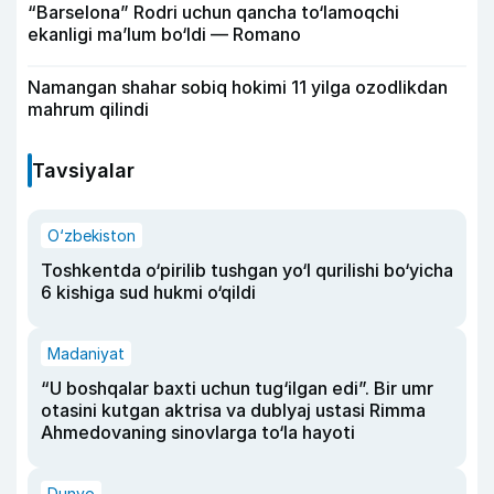
“Barselona” Rodri uchun qancha to‘lamoqchi
ekanligi ma’lum bo‘ldi — Romano
Namangan shahar sobiq hokimi 11 yilga ozodlikdan
mahrum qilindi
Tavsiyalar
O‘zbekiston
Toshkentda o‘pirilib tushgan yo‘l qurilishi bo‘yicha
6 kishiga sud hukmi o‘qildi
Madaniyat
“U boshqalar baxti uchun tug‘ilgan edi”. Bir umr
otasini kutgan aktrisa va dublyaj ustasi Rimma
Ahmedovaning sinovlarga to‘la hayoti
Dunyo