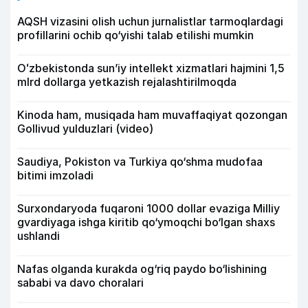
AQSH vizasini olish uchun jurnalistlar tarmoqlardagi
profillarini ochib qo‘yishi talab etilishi mumkin
Oʻzbekistonda sunʼiy intellekt xizmatlari hajmini 1,5
mlrd dollarga yetkazish rejalashtirilmoqda
Kinoda ham, musiqada ham muvaffaqiyat qozongan
Gollivud yulduzlari (video)
Saudiya, Pokiston va Turkiya qo‘shma mudofaa
bitimi imzoladi
Surxondaryoda fuqaroni 1000 dollar evaziga Milliy
gvardiyaga ishga kiritib qo‘ymoqchi bo‘lgan shaxs
ushlandi
Nafas olganda kurakda og‘riq paydo bo‘lishining
sababi va davo choralari