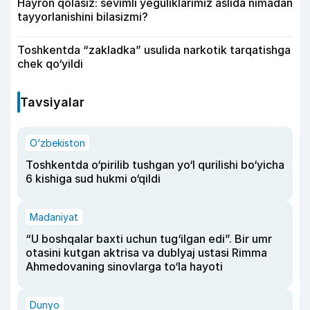
Hayron qolasiz: sevimli yeguliklarimiz aslida nimadan
tayyorlanishini bilasizmi?
Toshkentda “zakladka” usulida narkotik tarqatishga
chek qo‘yildi
Tavsiyalar
O‘zbekiston
Toshkentda o‘pirilib tushgan yo‘l qurilishi bo‘yicha
6 kishiga sud hukmi o‘qildi
Madaniyat
“U boshqalar baxti uchun tug‘ilgan edi”. Bir umr
otasini kutgan aktrisa va dublyaj ustasi Rimma
Ahmedovaning sinovlarga to‘la hayoti
Dunyo