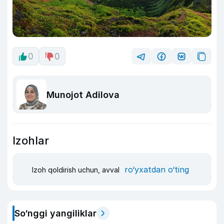
0
0
Munojot Adilova
Izohlar
ro‘yxatdan o‘ting
Izoh qoldirish uchun, avval
So‘nggi yangiliklar