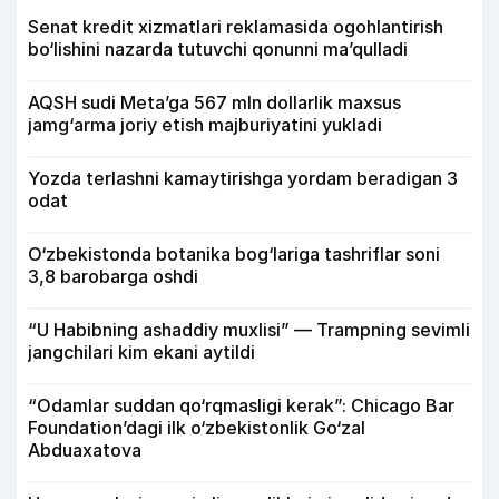
Senat kredit xizmatlari reklamasida ogohlantirish
bo‘lishini nazarda tutuvchi qonunni ma’qulladi
AQSH sudi Meta’ga 567 mln dollarlik maxsus
jamg‘arma joriy etish majburiyatini yukladi
Yozda terlashni kamaytirishga yordam beradigan 3
odat
O‘zbekistonda botanika bog‘lariga tashriflar soni
3,8 barobarga oshdi
“U Habibning ashaddiy muxlisi” — Trampning sevimli
jangchilari kim ekani aytildi
“Odamlar suddan qo‘rqmasligi kerak”: Chicago Bar
Foundation’dagi ilk o‘zbekistonlik Go‘zal
Abduaxatova