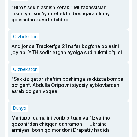
“Biroz sekinlashish kerak”. Mutaxassislar
insoniyat sun’iy intellektni boshqara olmay
qolishidan xavotir bildirdi
O‘zbekiston
Andijonda Tracker’ga 21 nafar bog‘cha bolasini
joylab, YTH sodir etgan ayolga sud hukmi o‘qildi
O‘zbekiston
“Sakkiz qator she’rim boshimga sakkizta bomba
bo‘lgan”. Abdulla Oripovni siyosiy ayblovlardan
asrab qolgan voqea
Dunyo
Mariupol qamalini yorib oʻtgan va “Izvarino
qozoni”dan chiqqan qahramon — Ukraina
armiyasi bosh qoʻmondoni Drapatiy haqida