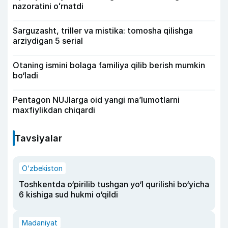
nazoratini oʻrnatdi
Sarguzasht, triller va mistika: tomosha qilishga
arziydigan 5 serial
Otaning ismini bolaga familiya qilib berish mumkin
bo‘ladi
Pentagon NUJlarga oid yangi maʼlumotlarni
maxfiylikdan chiqardi
Tavsiyalar
O‘zbekiston
Toshkentda o‘pirilib tushgan yo‘l qurilishi bo‘yicha
6 kishiga sud hukmi o‘qildi
Madaniyat