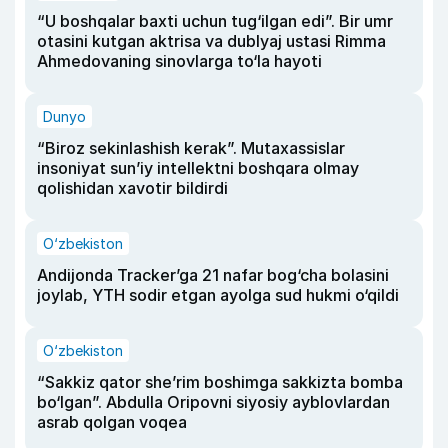
“U boshqalar baxti uchun tug‘ilgan edi”. Bir umr
otasini kutgan aktrisa va dublyaj ustasi Rimma
Ahmedovaning sinovlarga to‘la hayoti
Dunyo
“Biroz sekinlashish kerak”. Mutaxassislar
insoniyat sun’iy intellektni boshqara olmay
qolishidan xavotir bildirdi
O‘zbekiston
Andijonda Tracker’ga 21 nafar bog‘cha bolasini
joylab, YTH sodir etgan ayolga sud hukmi o‘qildi
O‘zbekiston
“Sakkiz qator she’rim boshimga sakkizta bomba
bo‘lgan”. Abdulla Oripovni siyosiy ayblovlardan
asrab qolgan voqea