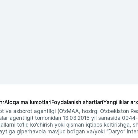
hr
Aloqa ma'lumotlari
Foydalanish shartlari
Yangiliklar arx
t va axborot agentligi (O‘zMAA, hozirgi O‘zbekiston Res
ar agentligi) tomonidan 13.03.2015 yil sanasida 0944
allarni to‘liq ko‘chirish yoki qisman iqtibos keltirishga, 
ytiga giperhavola mavjud bo‘lgan va/yoki “Daryo” intern