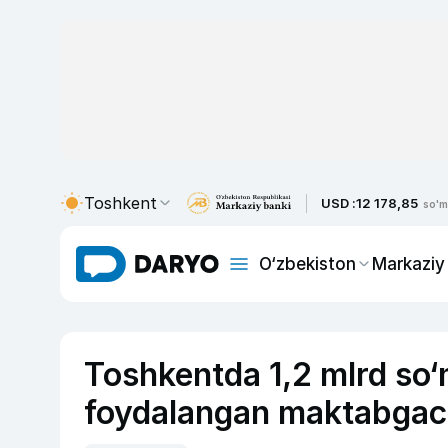
Toshkent
USD :
12 178,85
so'm
O‘zbekiston
Markaziy
Toshkentda 1,2 mlrd so
foydalangan maktabgach