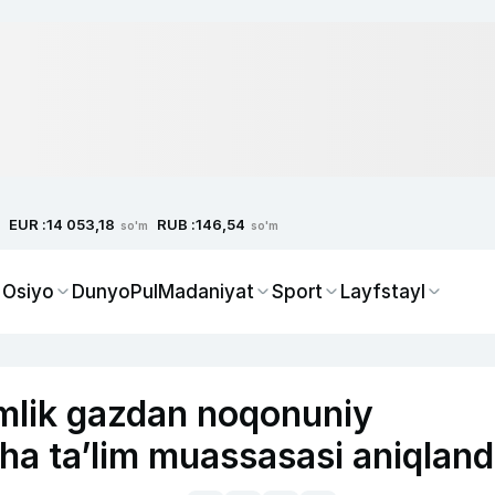
EUR :
RUB :
14 053,18
146,54
so'm
so'm
 Osiyo
Dunyo
Pul
Madaniyat
Sport
Layfstayl
‘mlik gazdan noqonuniy
a ta’lim muassasasi aniqland