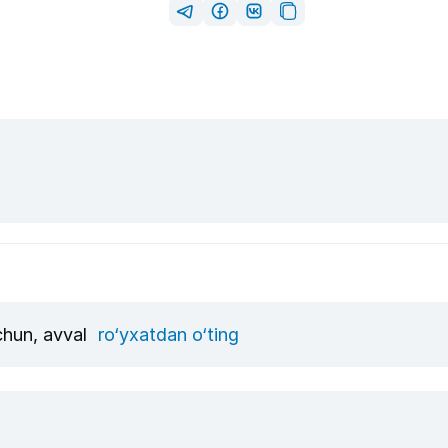
uchun, avval
ro‘yxatdan o‘ting