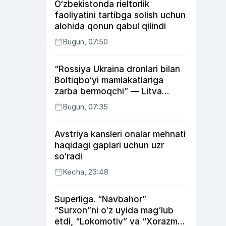
O‘zbekistonda rieltorlik
faoliyatini tartibga solish uchun
alohida qonun qabul qilindi
Bugun, 07:50
“Rossiya Ukraina dronlari bilan
Boltiqbo‘yi mamlakatlariga
zarba bermoqchi” — Litva
mudofaa vaziri
Bugun, 07:35
Avstriya kansleri onalar mehnati
haqidagi gaplari uchun uzr
so‘radi
Kecha, 23:48
Superliga. “Navbahor”
“Surxon”ni o‘z uyida mag‘lub
etdi, “Lokomotiv” va “Xorazm”