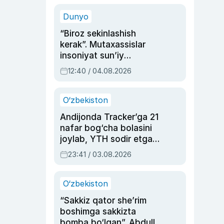
sinovlarga to‘la hayoti
Dunyo
“Biroz sekinlashish
kerak”. Mutaxassislar
insoniyat sun’iy
intellektni boshqara
12:40 / 04.08.2026
olmay qolishidan xavotir
bildirdi
O‘zbekiston
Andijonda Tracker’ga 21
nafar bog‘cha bolasini
joylab, YTH sodir etgan
ayolga sud hukmi o‘qildi
23:41 / 03.08.2026
O‘zbekiston
“Sakkiz qator she’rim
boshimga sakkizta
bomba bo‘lgan”. Abdulla