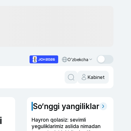
O‘zbekcha
Kabinet
So‘nggi yangiliklar
i
Hayron qolasiz: sevimli
yeguliklarimiz aslida nimadan