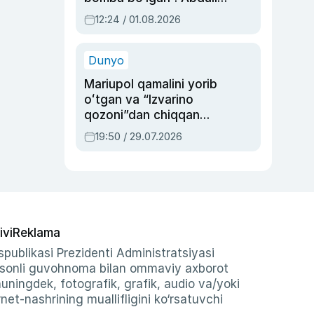
Oripovni siyosiy
12:24 / 01.08.2026
ayblovlardan asrab
qolgan voqea
Dunyo
Mariupol qamalini yorib
oʻtgan va “Izvarino
qozoni”dan chiqqan
qahramon — Ukraina
19:50 / 29.07.2026
armiyasi bosh
qoʻmondoni Drapatiy
haqida
ivi
Reklama
publikasi Prezidenti Administratsiyasi
-sonli guvohnoma bilan ommaviy axborot
shuningdek, fotografik, grafik, audio va/yoki
et-nashrining muallifligini ko‘rsatuvchi