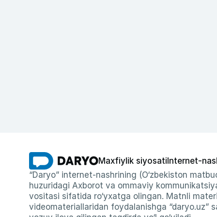
Maxfiylik siyosati
Internet-nas
“Daryo” internet-nashrining (O‘zbekiston matbuo
huzuridagi Axborot va ommaviy kommunikatsiyal
vositasi sifatida ro‘yxatga olingan. Matnli materi
videomateriallaridan foydalanishga “daryo.uz” sa