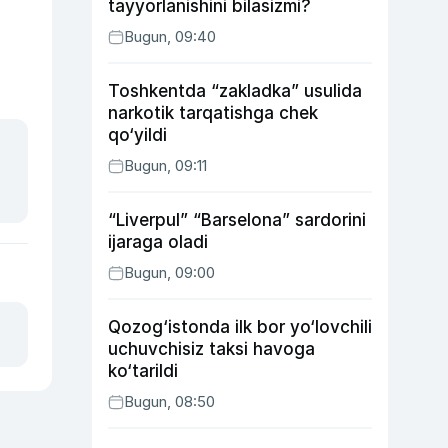
tayyorlanishini bilasizmi?
Bugun, 09:40
Toshkentda “zakladka” usulida
narkotik tarqatishga chek
qo‘yildi
Bugun, 09:11
“Liverpul” “Barselona” sardorini
ijaraga oladi
Bugun, 09:00
Qozog‘istonda ilk bor yo‘lovchili
uchuvchisiz taksi havoga
ko‘tarildi
Bugun, 08:50