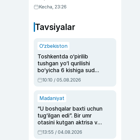
uyda g‘alaba qozondi
Kecha, 23:26
Tavsiyalar
O‘zbekiston
Toshkentda o‘pirilib
tushgan yo‘l qurilishi
bo‘yicha 6 kishiga sud
hukmi o‘qildi
10:10 / 05.08.2026
Madaniyat
“U boshqalar baxti uchun
tug‘ilgan edi”. Bir umr
otasini kutgan aktrisa va
dublyaj ustasi Rimma
13:55 / 04.08.2026
Ahmedovaning