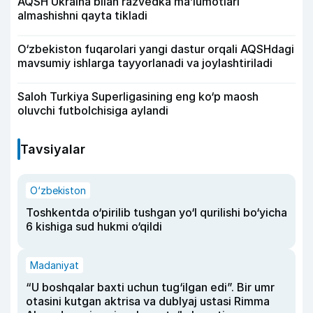
AQSH Ukraina bilan razvedka ma’lumotlari
almashishni qayta tikladi
O‘zbekiston fuqarolari yangi dastur orqali AQSHdagi
mavsumiy ishlarga tayyorlanadi va joylashtiriladi
Saloh Turkiya Superligasining eng ko‘p maosh
oluvchi futbolchisiga aylandi
Tavsiyalar
O‘zbekiston
Toshkentda o‘pirilib tushgan yo‘l qurilishi bo‘yicha
6 kishiga sud hukmi o‘qildi
Madaniyat
“U boshqalar baxti uchun tug‘ilgan edi”. Bir umr
otasini kutgan aktrisa va dublyaj ustasi Rimma