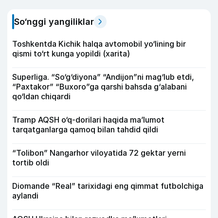
So‘nggi yangiliklar
Toshkentda Kichik halqa avtomobil yo‘lining bir
qismi to‘rt kunga yopildi (xarita)
Superliga. “So‘g‘diyona” “Andijon”ni mag‘lub etdi,
“Paxtakor” “Buxoro”ga qarshi bahsda g‘alabani
qo‘ldan chiqardi
Tramp AQSH o‘q-dorilari haqida ma’lumot
tarqatganlarga qamoq bilan tahdid qildi
“Tolibon” Nangarhor viloyatida 72 gektar yerni
tortib oldi
Diomande “Real” tarixidagi eng qimmat futbolchiga
aylandi