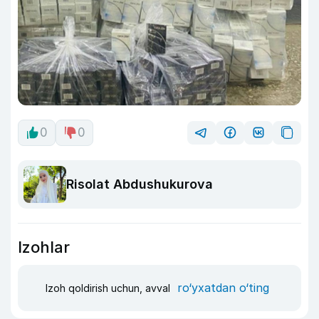
0
0
Risolat Abdushukurova
Izohlar
ro‘yxatdan o‘ting
Izoh qoldirish uchun, avval