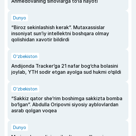
Ahmedovaning sinovlarga to‘la hayoti
Dunyo
“Biroz sekinlashish kerak”. Mutaxassislar
insoniyat sun’iy intellektni boshqara olmay
qolishidan xavotir bildirdi
O‘zbekiston
Andijonda Tracker’ga 21 nafar bog‘cha bolasini
joylab, YTH sodir etgan ayolga sud hukmi o‘qildi
O‘zbekiston
“Sakkiz qator she’rim boshimga sakkizta bomba
bo‘lgan”. Abdulla Oripovni siyosiy ayblovlardan
asrab qolgan voqea
Dunyo