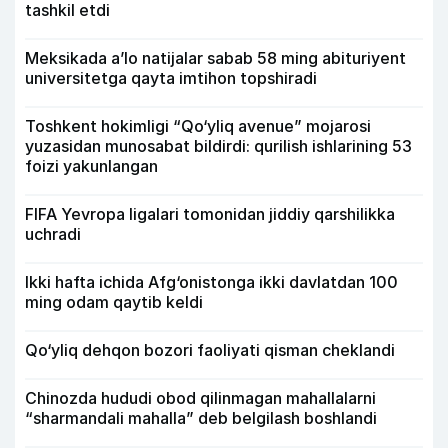
tashkil etdi
Meksikada a’lo natijalar sabab 58 ming abituriyent
universitetga qayta imtihon topshiradi
Toshkent hokimligi “Qo‘yliq avenue” mojarosi
yuzasidan munosabat bildirdi: qurilish ishlarining 53
foizi yakunlangan
FIFA Yevropa ligalari tomonidan jiddiy qarshilikka
uchradi
Ikki hafta ichida Afg‘onistonga ikki davlatdan 100
ming odam qaytib keldi
Qo‘yliq dehqon bozori faoliyati qisman cheklandi
Chinozda hududi obod qilinmagan mahallalarni
“sharmandali mahalla” deb belgilash boshlandi