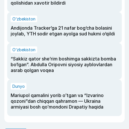
qolishidan xavotir bildirdi
O‘zbekiston
Andijonda Tracker’ga 21 nafar bog‘cha bolasini
joylab, YTH sodir etgan ayolga sud hukmi o‘qildi
O‘zbekiston
“Sakkiz qator she’rim boshimga sakkizta bomba
bo‘lgan”. Abdulla Oripovni siyosiy ayblovlardan
asrab qolgan voqea
Dunyo
Mariupol qamalini yorib oʻtgan va “Izvarino
qozoni”dan chiqqan qahramon — Ukraina
armiyasi bosh qoʻmondoni Drapatiy haqida