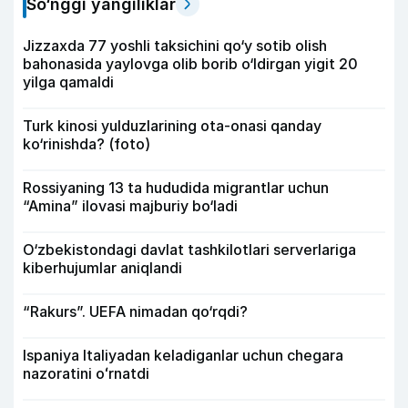
So‘nggi yangiliklar
Jizzaxda 77 yoshli taksichini qo‘y sotib olish
bahonasida yaylovga olib borib o‘ldirgan yigit 20
yilga qamaldi
Turk kinosi yulduzlarining ota-onasi qanday
ko‘rinishda? (foto)
Rossiyaning 13 ta hududida migrantlar uchun
“Amina” ilovasi majburiy bo‘ladi
O‘zbekistondagi davlat tashkilotlari serverlariga
kiberhujumlar aniqlandi
“Rakurs”. UEFA nimadan qo‘rqdi?
Ispaniya Italiyadan keladiganlar uchun chegara
nazoratini oʻrnatdi