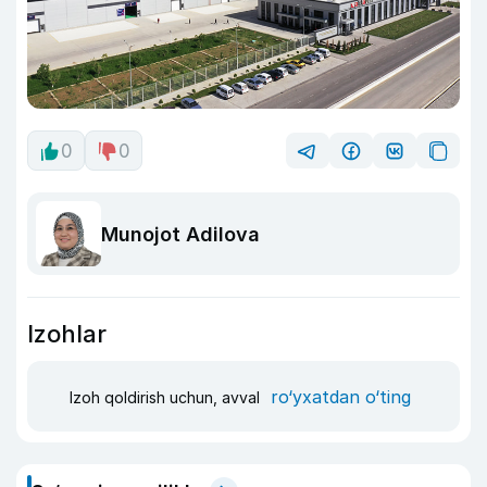
0
0
Munojot Adilova
Izohlar
ro‘yxatdan o‘ting
Izoh qoldirish uchun, avval