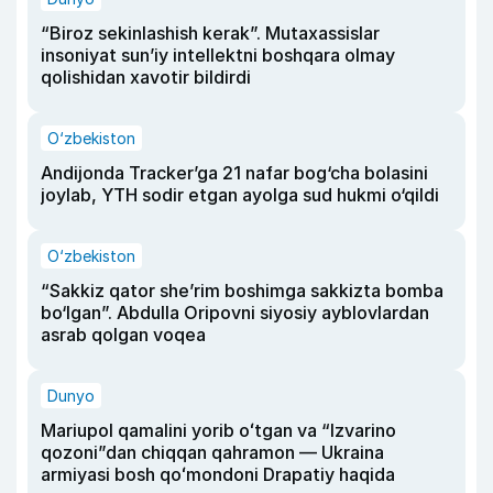
“Biroz sekinlashish kerak”. Mutaxassislar
insoniyat sun’iy intellektni boshqara olmay
qolishidan xavotir bildirdi
O‘zbekiston
Andijonda Tracker’ga 21 nafar bog‘cha bolasini
joylab, YTH sodir etgan ayolga sud hukmi o‘qildi
O‘zbekiston
“Sakkiz qator she’rim boshimga sakkizta bomba
bo‘lgan”. Abdulla Oripovni siyosiy ayblovlardan
asrab qolgan voqea
Dunyo
Mariupol qamalini yorib oʻtgan va “Izvarino
qozoni”dan chiqqan qahramon — Ukraina
armiyasi bosh qoʻmondoni Drapatiy haqida