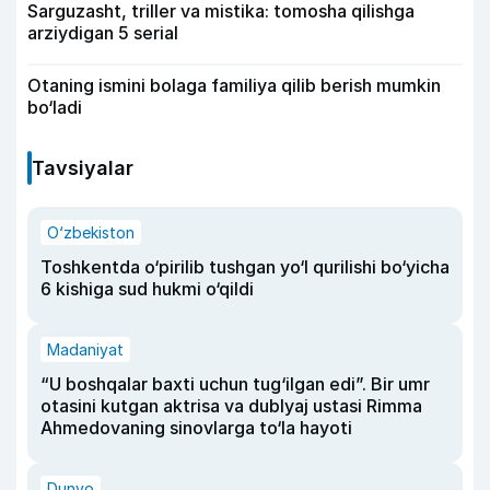
Sarguzasht, triller va mistika: tomosha qilishga
arziydigan 5 serial
Otaning ismini bolaga familiya qilib berish mumkin
bo‘ladi
Tavsiyalar
O‘zbekiston
Toshkentda o‘pirilib tushgan yo‘l qurilishi bo‘yicha
6 kishiga sud hukmi o‘qildi
Madaniyat
“U boshqalar baxti uchun tug‘ilgan edi”. Bir umr
otasini kutgan aktrisa va dublyaj ustasi Rimma
Ahmedovaning sinovlarga to‘la hayoti
Dunyo