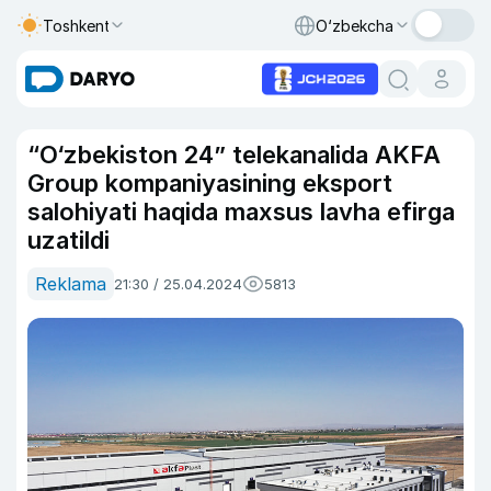
Toshkent
O‘zbekcha
“O‘zbekiston 24” telekanalida AKFA
Group kompaniyasining eksport
salohiyati haqida maxsus lavha efirga
uzatildi
Reklama
21:30 / 25.04.2024
5813