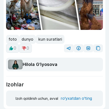
foto
dunyo
kun suratlari
0
0
Hilola G‘iyosova
Izohlar
ro‘yxatdan o‘ting
Izoh qoldirish uchun, avval