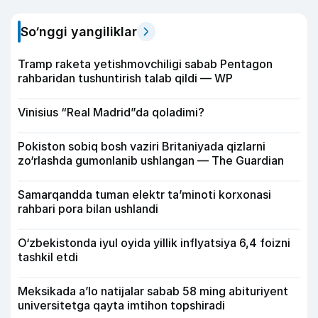
So‘nggi yangiliklar
Tramp raketa yetishmovchiligi sabab Pentagon
rahbaridan tushuntirish talab qildi — WP
Vinisius “Real Madrid”da qoladimi?
Pokiston sobiq bosh vaziri Britaniyada qizlarni
zo‘rlashda gumonlanib ushlangan — The Guardian
Samarqandda tuman elektr ta’minoti korxonasi
rahbari pora bilan ushlandi
O‘zbekistonda iyul oyida yillik inflyatsiya 6,4 foizni
tashkil etdi
Meksikada a’lo natijalar sabab 58 ming abituriyent
universitetga qayta imtihon topshiradi