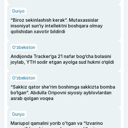
Dunyo
“Biroz sekinlashish kerak”. Mutaxassislar
insoniyat sun’iy intellektni boshqara olmay
qolishidan xavotir bildirdi
O‘zbekiston
Andijonda Tracker’ga 21 nafar bog‘cha bolasini
joylab, YTH sodir etgan ayolga sud hukmi o‘qildi
O‘zbekiston
“Sakkiz qator she’rim boshimga sakkizta bomba
bo‘lgan”. Abdulla Oripovni siyosiy ayblovlardan
asrab qolgan voqea
Dunyo
Mariupol qamalini yorib oʻtgan va “Izvarino