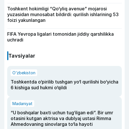
Toshkent hokimligi “Qo‘yliq avenue” mojarosi
yuzasidan munosabat bildirdi: qurilish ishlarining 53
foizi yakunlangan
FIFA Yevropa ligalari tomonidan jiddiy qarshilikka
uchradi
Tavsiyalar
O‘zbekiston
Toshkentda o‘pirilib tushgan yo‘l qurilishi bo‘yicha
6 kishiga sud hukmi o‘qildi
Madaniyat
“U boshqalar baxti uchun tug‘ilgan edi”. Bir umr
otasini kutgan aktrisa va dublyaj ustasi Rimma
Ahmedovaning sinovlarga to‘la hayoti